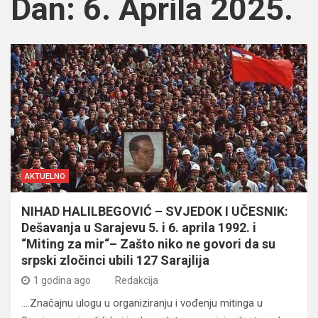
Dan:
6. Aprila 2025.
AKTUELNO
NIHAD HALILBEGOVIĆ – SVJEDOK I UČESNIK:
Dešavanja u Sarajevu 5. i 6. aprila 1992. i
“Miting za mir“– Zašto niko ne govori da su
srpski zločinci ubili 127 Sarajlija
1 godina ago
Redakcija
….Značajnu ulogu u organiziranju i vođenju mitinga u