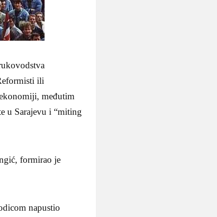
 rukovodstva
formisti ili
 u ekonomiji, međutim
te u Sarajevu i “miting
ngić, formirao je
orodicom napustio