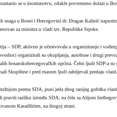
nastanio se u inostranstvu, odakle povremeno dolazi u Bo
 snaga u Bosni i Hercegovini dr. Dragan Kalinić napustio 
enovan za ministra u vladi tzv. Republike Srpske.
tija – SDP, aktivno je učestvovala u organiziranju i vođenj
kovodioci organizirali su okupljanja, autobuse i drugi prevo
alih bosanskohercegovačkih općina. Čelni ljudi SDP-a su s
ali Skupštine i pred masom ljudi zahtijevali predaju vlasti
i mržnjom prema SDA, puni jeda zbog ranijeg gubitka vlast
jeli praviti razliku između SDA, na čelu sa Alijom Izetbegov
ovanom Karadžićem, na drugoj strani.