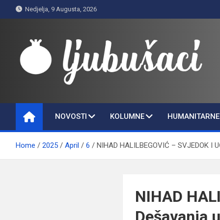
Skip
Nedjelja, 9 Augusta, 2026
to
content
Ljubušaci
Svom voljenom gradu
NOVOSTI
KOLUMNE
HUMANITARNE 
Home
2025
April
6
NIHAD HALILBEGOVIĆ – SVJEDOK I UČESNIK
NIHAD HALI
Dešavanja u 