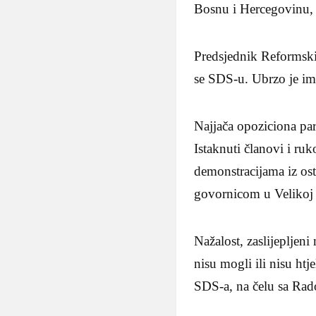
Bosnu i Hercegovinu, 
Predsjednik Reformskih
se SDS-u. Ubrzo je im
Najjača opoziciona par
Istaknuti članovi i ru
demonstracijama iz ost
govornicom u Velikoj s
Nažalost, zaslijepljen
nisu mogli ili nisu ht
SDS-a, na čelu sa Rad