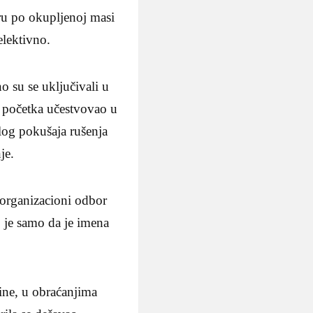
tru po okupljenoj masi
elektivno.
 su se uključivali u
 početka učestvovao u
elog pokušaja rušenja
je.
“organizacioni odbor
o je samo da je imena
ine, u obraćanjima