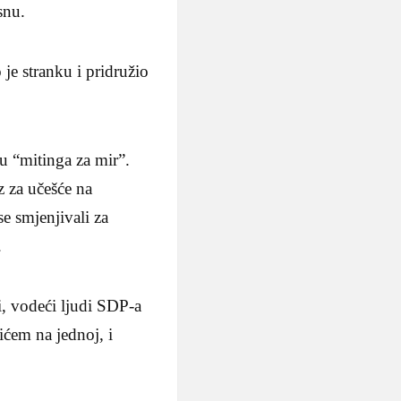
snu.
je stranku i pridružio
u “mitinga za mir”.
z za učešće na
e smjenjivali za
.
i, vodeći ljudi SDP-a
ićem na jednoj, i