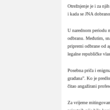
Otrežnjenje je i za nj
i kada se JNA dobrano 
U narednom periodu mno
odbranu. Međutim, sna
pripremi odbrane od ag
legalne republičke vlas
Posebna priča i enigma
građana”. Ko je predlo
čitao angažirani profes
Za vrijeme mitingovanj