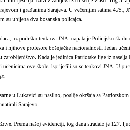
kretnih rješenja, izuzev zahtjeva za rušenje vlasti. Tog 5. a
arajevom i građanima Sarajeva. U večernjim satima 4./5., J
om su ubijena dva bosanska policajca.
jalaca, uz podršku tenkova JNA, napala je Policijsku školu
ka i njihove profesore bošnjačke nacionalnosti. Jedan učeni
 zarobljeništvo. Kada je jedinica Patriotske lige iz naselj
 učenicima ove škole, ispriječili su se tenkovi JNA. U puc
ge.
sarne u Lukavici su nasilno, poslije okršaja sa Patriotskom
natirali Sarajevo.
žrtve. Prema našoj evidenciji, tog dana stradalo je 127. ljud