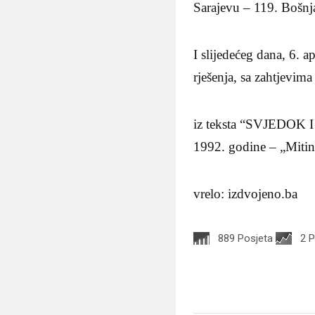
Sarajevu – 119. Bošnjak
I slijedećeg dana, 6. 
rješenja, sa zahtjevima
iz teksta “SVJEDOK 
1992. godine – „Miting
vrelo: izdvojeno.ba
889 Posjeta
2 