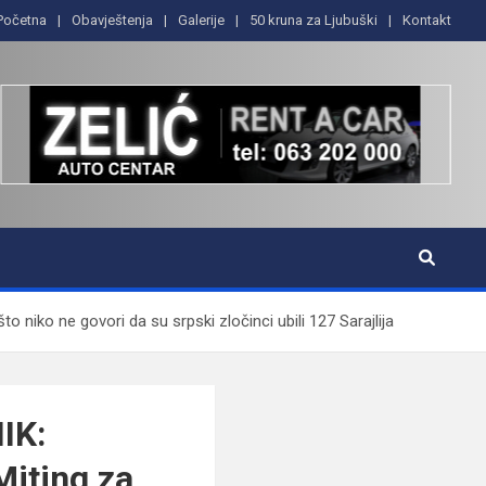
Početna
Obavještenja
Galerije
50 kruna za Ljubuški
Kontakt
niko ne govori da su srpski zločinci ubili 127 Sarajlija
IK:
Miting za