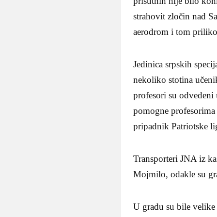
prisutnih nije bilo kon
strahovit zločin nad S
aerodrom i tom prilik
Jedinica srpskih speci
nekoliko stotina učeni
profesori su odvedeni u
pomogne profesorima i
pripadnik Patriotske li
Transporteri JNA iz ka
Mojmilo, odakle su gra
U gradu su bile velike 