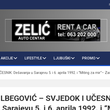
AKCIJE
LIFESTYLE
LJUBUŠKI
PROMO
: Dešavanja u Sarajevu 5. i 6. aprila 1992. i “Miting za mir“– Zašto 
LBEGOVIĆ – SVJEDOK I UČESN
Sarajevu 5. i 6. aprila 1992. i “