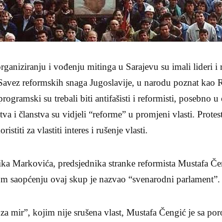
aniziranju i vođenju mitinga u Sarajevu su imali lideri i
Savez reformskih snaga Jugoslavije, u narodu poznat kao Re
rogramski su trebali biti antifašisti i reformisti, posebno
va i članstva su vidjeli “reforme” u promjeni vlasti. Protes
istiti za vlastiti interes i rušenje vlasti.
ika Markovića, predsjednika stranke reformista Mustafa Če
m saopćenju ovaj skup je nazvao “svenarodni parlament”.
za mir”, kojim nije srušena vlast, Mustafa Čengić je sa p