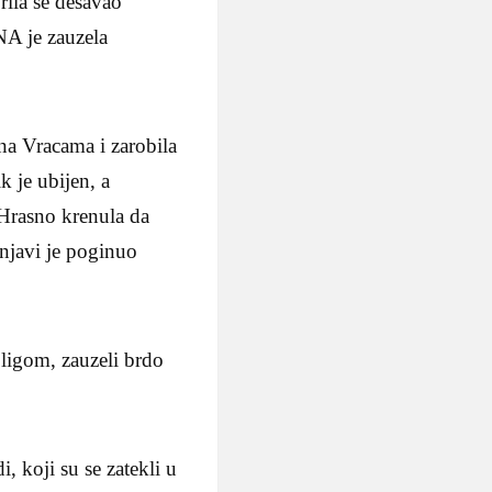
prila se dešavao
NA je zauzela
 na Vracama i zarobila
k je ubijen, a
a Hrasno krenula da
njavi je poginuo
 ligom, zauzeli brdo
i, koji su se zatekli u