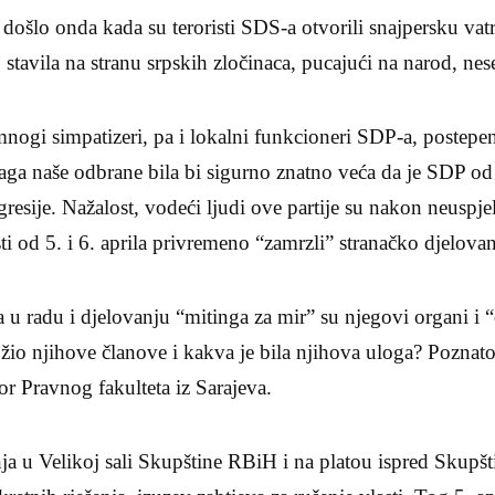
ih došlo onda kada su teroristi SDS-a otvorili snajpersku va
stavila na stranu srpskih zločinaca, pucajući na narod, nes
gi simpatizeri, pa i lokalni funkcioneri SDP-a, postepeno
ga naše odbrane bila bi sigurno znatno veća da je SDP od
resije. Nažalost, vodeći ljudi ove partije su nakon neuspj
ti od 5. i 6. aprila privremeno “zamrzli” stranačko djelovan
 u radu i djelovanju “mitinga za mir” su njegovi organi i 
žio njihove članove i kakva je bila njihova uloga? Poznat
or Pravnog fakulteta iz Sarajeva.
a u Velikoj sali Skupštine RBiH i na platou ispred Skupšt