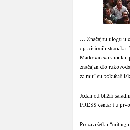
….Značajnu ulogu u org
opozicionih stranaka. 
Markovićeva stranka, p
značajan dio rukovodst
za mir” su pokušali iskor
Jedan od bližih saradn
PRESS centar i u prvo
Po završetku “mitinga 