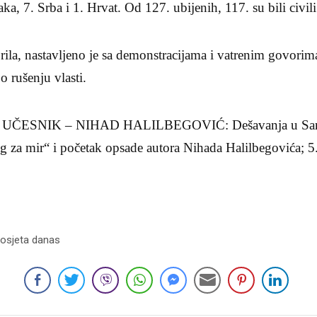
a, 7. Srba i 1. Hrvat. Od 127. ubijenih, 117. su bili civili
aprila, nastavljeno je sa demonstracijama i vatrenim govori
 o rušenju vlasti.
I UČESNIK – NIHAD HALILBEGOVIĆ: Dešavanja u Sarajev
 za mir“ i početak opsade autora Nihada Halilbegovića; 5.
Posjeta danas