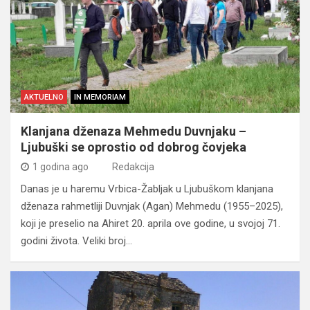
AKTUELNO
IN MEMORIAM
Klanjana dženaza Mehmedu Duvnjaku –
Ljubuški se oprostio od dobrog čovjeka
1 godina ago
Redakcija
Danas je u haremu Vrbica-Žabljak u Ljubuškom klanjana
dženaza rahmetliji Duvnjak (Agan) Mehmedu (1955–2025),
koji je preselio na Ahiret 20. aprila ove godine, u svojoj 71.
godini života. Veliki broj…