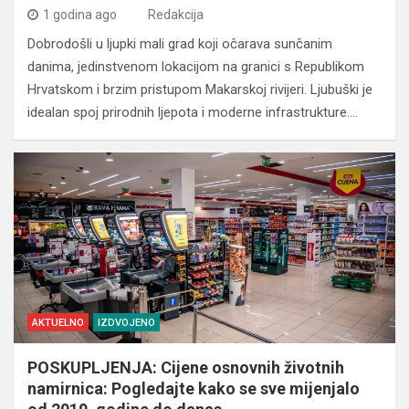
1 godina ago
Redakcija
Dobrodošli u ljupki mali grad koji očarava sunčanim
danima, jedinstvenom lokacijom na granici s Republikom
Hrvatskom i brzim pristupom Makarskoj rivijeri. Ljubuški je
idealan spoj prirodnih ljepota i moderne infrastrukture.…
AKTUELNO
IZDVOJENO
POSKUPLJENJA: Cijene osnovnih životnih
namirnica: Pogledajte kako se sve mijenjalo