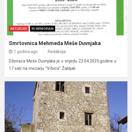
AKTUELNO
IN MEMORIAM
Smrtovnica Mehmeda Meše Duvnjaka
1 godina ago
Redakcija
Dženaza Meše Duvnjaka je u srijedu 23.04.2025.godine u
17.sati na mezarju “Vrbica” Žabljak.