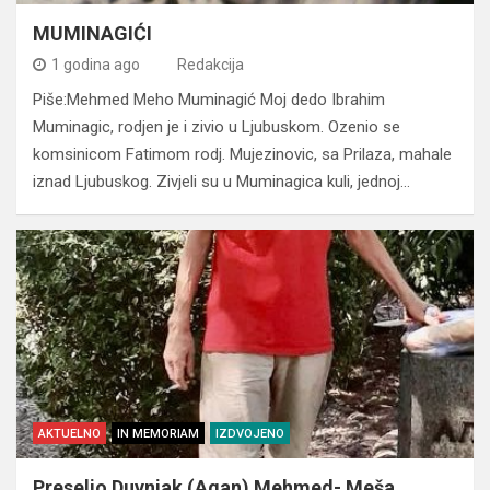
MUMINAGIĆI
1 godina ago
Redakcija
Piše:Mehmed Meho Muminagić Moj dedo Ibrahim
Muminagic, rodjen je i zivio u Ljubuskom. Ozenio se
komsinicom Fatimom rodj. Mujezinovic, sa Prilaza, mahale
iznad Ljubuskog. Zivjeli su u Muminagica kuli, jednoj…
AKTUELNO
IN MEMORIAM
IZDVOJENO
Preselio Duvnjak (Agan) Mehmed- Meša