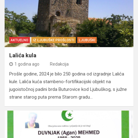
AKTUELNO
IZ LJUBUŠKE PROŠLOSTI
LJUBUŠKI
Lalića kula
1 godina ago
Redakcija
Prošle godine, 2024 je bilo 250 godina od izgradnje Lalića
kule. Lalića kuća stambeno-fortifikacijski objekt na
jugoistočnoj padini brda Buturovice kod Ljubuškog, s južne
strane starog puta prema Starom gradu…