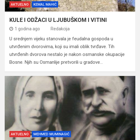
AKTUELNO
KEMAL MAHIĆ
KULE I ODŽACI U LJUBUŠKOM I VITINI
1 godina ago
Redakcija
U srednjem vijeku stanovala je feudalna gospoda u
utvrđenim dvorovima, koji su imali oblik tvrđave. Tih
utvrđenih dvorova nestalo je nakon osmanske okupacije
Bosne. Njih su Osmanlije pretvorili u gradove…
AKTUELNO
MEHMED MUMINAGIĆ