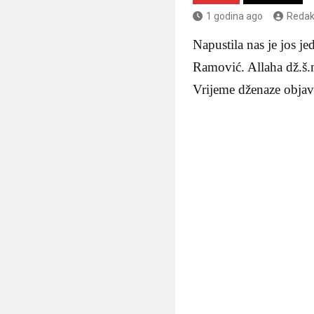
1 godina ago
Redak
Napustila nas je jos j
Ramović. Allaha dž.š.m
Vrijeme dženaze obja