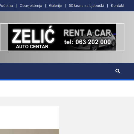
Početna
Obavještenja
Galerije
50 kruna za Ljubuški
Kontakt