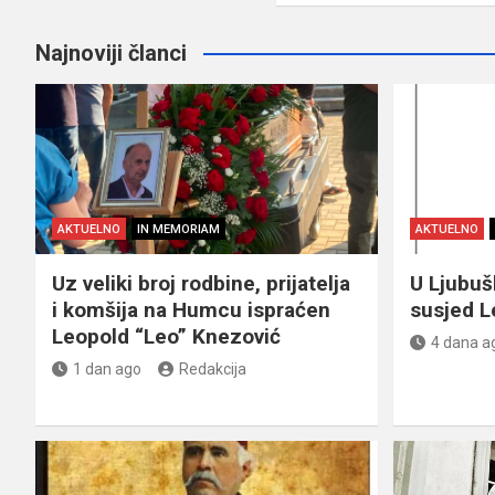
Najnoviji članci
AKTUELNO
IN MEMORIAM
AKTUELNO
Uz veliki broj rodbine, prijatelja
U Ljubu
i komšija na Humcu ispraćen
susjed L
Leopold “Leo” Knezović
4 dana a
1 dan ago
Redakcija