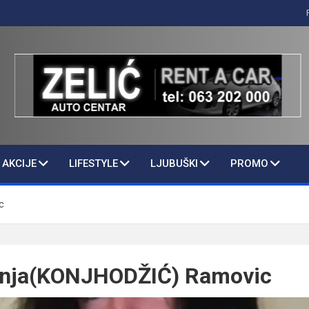
AKCIJE
LIFESTYLE
LJUBUŠKI
PROMO
c
Sanja(KONJHODŽIĆ) Ramovic