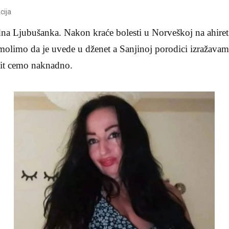
cija
edna Ljubušanka. Nakon kraće bolesti u Norveškoj na ahiret 
olimo da je uvede u dženet a Sanjinoj porodici izražavamo
vit cemo naknadno.