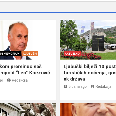
IN MEMORIAM
LJUBUŠKI
AKTUELNO
škom preminuo naš
Ljubuški bilježi 10 post
eopold “Leo” Knezović
turističkih noćenja, gos
ak država
go
Redakcija
5 dana ago
Redakcija