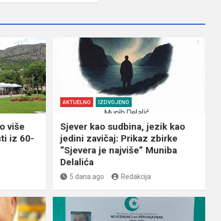
AKTUELNO
IZDVOJENO
o više
Sjever kao sudbina, jezik kao
ti iz 60-
jedini zavičaj: Prikaz zbirke
“Sjevera je najviše” Muniba
Delalića
5 dana ago
Redakcija