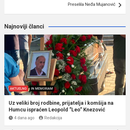
Preselila Neđa Mujanović
Najnoviji članci
AKTUELNO
IN MEMORIAM
Uz veliki broj rodbine, prijatelja i komšija na
Humcu ispraćen Leopold “Leo” Knezović
4 dana ago
Redakcija