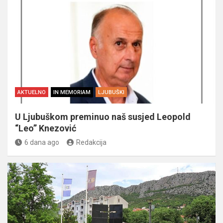
AKTUELNO
IN MEMORIAM
LJUBUŠKI
U Ljubuškom preminuo naš susjed Leopold
“Leo” Knezović
6 dana ago
Redakcija