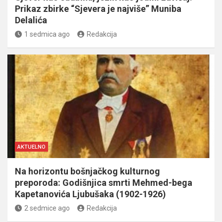
Prikaz zbirke “Sjevera je najviše” Muniba
Delalića
1 sedmica ago
Redakcija
AKTUELNO
Na horizontu bošnjačkog kulturnog
preporoda: Godišnjica smrti Mehmed-bega
Kapetanovića Ljubušaka (1902-1926)
2 sedmice ago
Redakcija