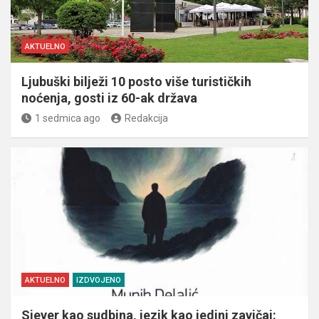
AKTUELNO
Ljubuški bilježi 10 posto više turističkih
noćenja, gosti iz 60-ak država
1 sedmica ago
Redakcija
AKTUELNO
IZDVOJENO
Sjever kao sudbina, jezik kao jedini zavičaj: