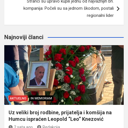
Stranci su upravo kupili jednu od najvažnijih bh.
kompanija: Počeli su sa jednom škodom, postali
regionalni lider
Najnoviji članci
AKTUELNO
IN MEMORIAM
Uz veliki broj rodbine, prijatelja i komšija na
Humcu ispraćen Leopold “Leo” Knezović
2 sata ago
Redakcija