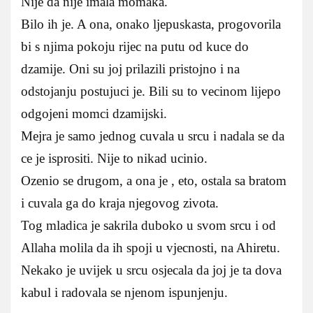
Nije da nije imala momaka.
Bilo ih je. A ona, onako ljepuskasta, progovorila
bi s njima pokoju rijec na putu od kuce do
dzamije. Oni su joj prilazili pristojno i na
odstojanju postujuci je. Bili su to vecinom lijepo
odgojeni momci dzamijski.
Mejra je samo jednog cuvala u srcu i nadala se da
ce je isprositi. Nije to nikad ucinio.
Ozenio se drugom, a ona je , eto, ostala sa bratom
i cuvala ga do kraja njegovog zivota.
Tog mladica je sakrila duboko u svom srcu i od
Allaha molila da ih spoji u vjecnosti, na Ahiretu.
Nekako je uvijek u srcu osjecala da joj je ta dova
kabul i radovala se njenom ispunjenju.