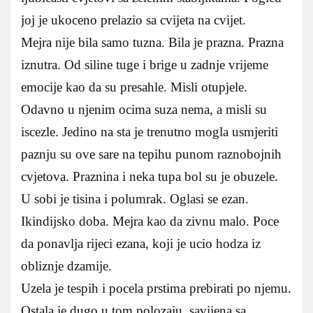
joj je ukoceno prelazio sa cvijeta na cvijet.
Mejra nije bila samo tuzna. Bila je prazna. Prazna
iznutra. Od siline tuge i brige u zadnje vrijeme
emocije kao da su presahle. Misli otupjele.
Odavno u njenim ocima suza nema, a misli su
iscezle. Jedino na sta je trenutno mogla usmjeriti
paznju su ove sare na tepihu punom raznobojnih
cvjetova. Praznina i neka tupa bol su je obuzele.
U sobi je tisina i polumrak. Oglasi se ezan.
Ikindijsko doba. Mejra kao da zivnu malo. Poce
da ponavlja rijeci ezana, koji je ucio hodza iz
obliznje dzamije.
Uzela je tespih i pocela prstima prebirati po njemu.
Ostala je dugo u tom polozaju, savijena sa