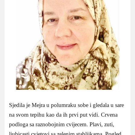
Sjedila je Mejra u polumraku sobe i gledala u sare
na svom tepihu kao da ih prvi put vidi. Crvena
podloga sa raznobojnim cvijecem. Plavi, zuti,
ljubicasti cvjetovi sa zelenim stabljikama. Pogled