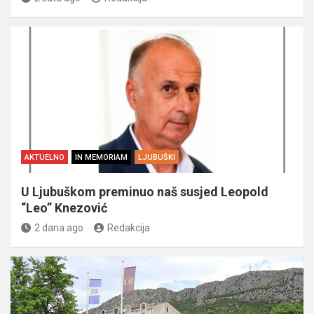
AKTUELNO
IN MEMORIAM
LJUBUŠKI
U Ljubuškom preminuo naš susjed Leopold
“Leo” Knezović
2 dana ago
Redakcija