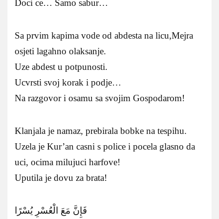
Doci ce… Samo sabur…
Sa prvim kapima vode od abdesta na licu,Mejra
osjeti lagahno olaksanje.
Uze abdest u potpunosti.
Ucvrsti svoj korak i podje…
Na razgovor i osamu sa svojim Gospodarom!
Klanjala je namaz, prebirala bobke na tespihu.
Uzela je Kur’an casni s police i pocela glasno da
uci, ocima milujuci harfove!
Uputila je dovu za brata!
فَإِنَّ مَعَ الْعُسْرِ يُسْرًا