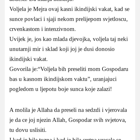
Voljela je Mejra ovaj kasni ikindijski vakat, kad se
sunce povlaci i sjaji nekom prelijepom svjetloscu,
crvenkastom i intenzivnom.
Uvijek je, jos kao mlada djevojka, voljela taj neki
unutarnji mir i sklad koji joj je dusi donosio
ikindijski vakat.
Govorila je:“Voljela bih preseliti mom Gospodaru
bas u kasnom ikindijskom vaktu”, uranjajuci
pogledom u ljepotu boje sunca koje zalazi!
A molila je Allaha da preseli na sedzdi i vjerovala
je da ce joj njezin Allah, Gospodar svih svjetova,
tu dovu uslisiti.
I kad je bila tuzna i kad je bila sretna vracala se