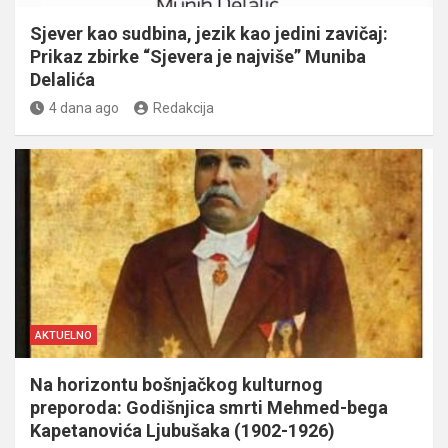
Sjever kao sudbina, jezik kao jedini zavičaj:
Prikaz zbirke “Sjevera je najviše” Muniba
Delalića
4 dana ago
Redakcija
AKTUELNO
Na horizontu bošnjačkog kulturnog
preporoda: Godišnjica smrti Mehmed-bega
Kapetanovića Ljubušaka (1902-1926)