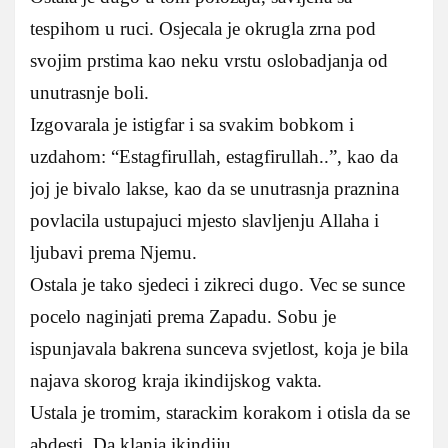
tespihom u ruci. Osjecala je okrugla zrna pod
svojim prstima kao neku vrstu oslobadjanja od
unutrasnje boli.
Izgovarala je istigfar i sa svakim bobkom i
uzdahom: “Estagfirullah, estagfirullah..”, kao da
joj je bivalo lakse, kao da se unutrasnja praznina
povlacila ustupajuci mjesto slavljenju Allaha i
ljubavi prema Njemu.
Ostala je tako sjedeci i zikreci dugo. Vec se sunce
pocelo naginjati prema Zapadu. Sobu je
ispunjavala bakrena sunceva svjetlost, koja je bila
najava skorog kraja ikindijskog vakta.
Ustala je tromim, starackim korakom i otisla da se
abdesti. Da klanja ikindiju.