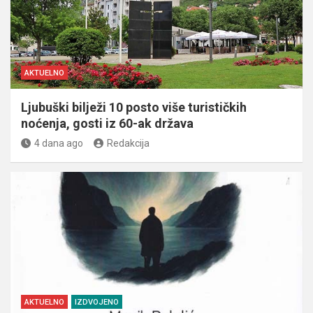
AKTUELNO
Ljubuški bilježi 10 posto više turističkih
noćenja, gosti iz 60-ak država
4 dana ago
Redakcija
AKTUELNO
IZDVOJENO