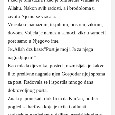
Allahu. Nakon svih radosti, a i brodoloma u
zivotu Njemu se vracala.
Vracala se namazom, tespihom, postom, zikrom,
dovom. Voljela je namaz u samoci, zikr u samoci i
post samo u Njegovo ime.
Jer,Allah dzs kaze:”Post je moj i Ja za njega
nagradjujem!”
Kao mlada djevojka, posteci, razmisljala je kakve
li to predivne nagrade njen Gospodar njoj sprema
za post. Radovala se i ispostila mnogo dana
dobrovoljnog posta.
Znala je ponekad, dok bi ucila Kur’an, podici
pogled sa harfova koje je ucila i odlutati
sanjarskim pogledom u daljinu, zamisljajuci sve