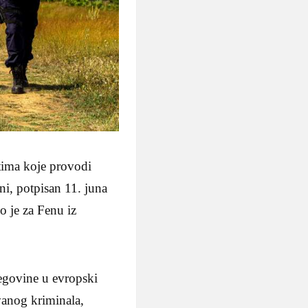
tima koje provodi
i, potpisan 11. juna
o je za Fenu iz
cegovine u evropski
vanog kriminala,