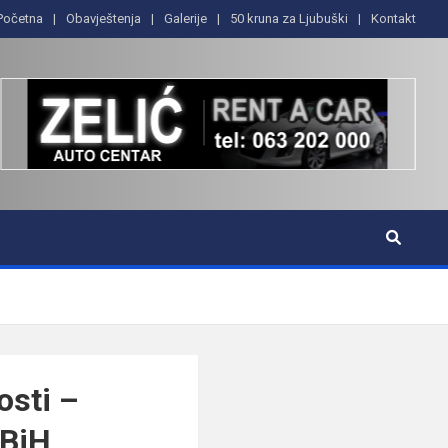
Početna
Obavještenja
Galerije
50 kruna za Ljubuški
Kontakt
osti –
 BiH