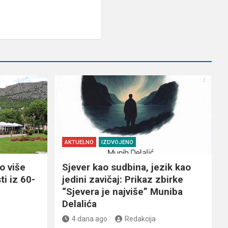
AKTUELNO
IZDVOJENO
o više
Sjever kao sudbina, jezik kao
ti iz 60-
jedini zavičaj: Prikaz zbirke
“Sjevera je najviše” Muniba
Delalića
4 dana ago
Redakcija