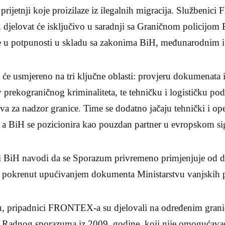
 prijetnji koje proizilaze iz ilegalnih migracija. Službeni
, djelovat će isključivo u saradnji sa Graničnom policijom
te u potpunosti u skladu sa zakonima BiH, međunarodnim
 će usmjereno na tri ključne oblasti: provjeru dokumenata i
v prekograničnog kriminaliteta, te tehničku i logističku po
va za nadzor granice. Time se dodatno jačaju tehnički i ope
, a BiH se pozicionira kao pouzdan partner u evropskom s
ti BiH navodi da se Sporazum privremeno primjenjuje od d
ije pokrenut upućivanjem dokumenta Ministarstvu vanjskih
, pripadnici FRONTEX-a su djelovali na određenim grani
 Radnog sporazuma iz 2009. godine, koji nije omogućavao 