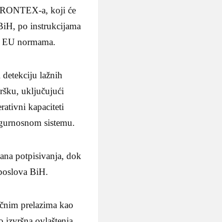
ci FRONTEX-a, koji će
 BiH, po instrukcijama
 i EU normama.
 detekciju lažnih
dršku, uključujući
rativni kapaciteti
igurnosnom sistemu.
ana potpisivanja, dok
 poslova BiH.
čnim prelazima kao
izvršna ovlaštenja.