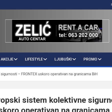
AKCIJE
LIFESTYLE
LJUBUŠKI
PROMO
e sigurnosti – FRONTEX uskoro operativan na granicama BiH
ropski sistem kolektivne sigurn
koro operativan na granicama