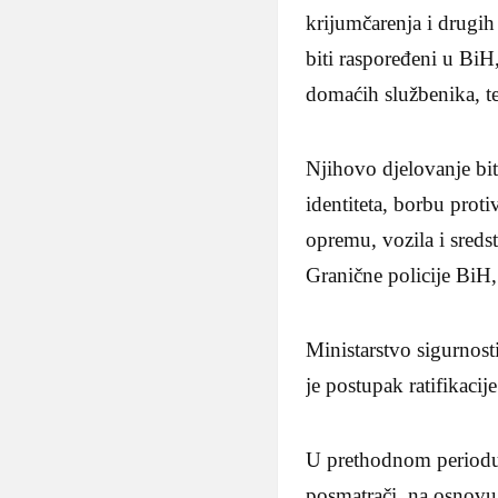
krijumčarenja i drugih
biti raspoređeni u BiH
domaćih službenika, 
Njihovo djelovanje bit
identiteta, borbu proti
opremu, vozila i sredst
Granične policije BiH
Ministarstvo sigurnos
je postupak ratifikac
U prethodnom periodu
posmatrači, na osnovu