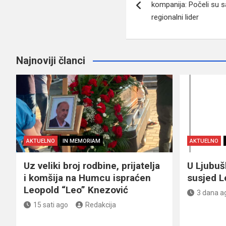
članaka
kompanija: Počeli su 
regionalni lider
Najnoviji članci
AKTUELNO
IN MEMORIAM
AKTUELNO
Uz veliki broj rodbine, prijatelja
U Ljubu
i komšija na Humcu ispraćen
susjed L
Leopold “Leo” Knezović
3 dana a
15 sati ago
Redakcija