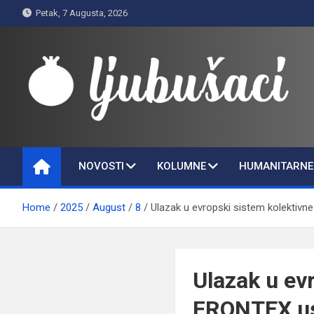
Skip
Petak, 7 Augusta, 2026
to
content
Ljubušaci
Svom voljenom gradu
NOVOSTI
KOLUMNE
HUMANITARNE 
Home
2025
August
8
Ulazak u evropski sistem kolektivn
Ulazak u ev
FRONTEX us