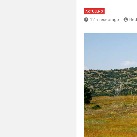
AKTUELNO
12 mjeseci ago
Red