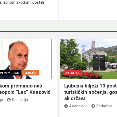
sa jednom škodom, postali
IN MEMORIAM
LJUBUŠKI
AKTUELNO
škom preminuo naš
Ljubuški bilježi 10 post
eopold “Leo” Knezović
turističkih noćenja, gos
ak država
go
Redakcija
4 dana ago
Redakcija