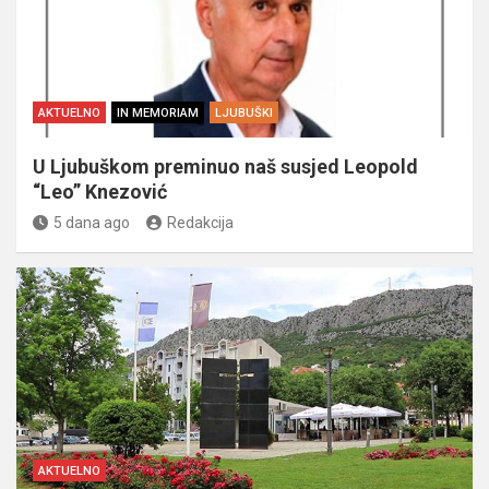
AKTUELNO
IN MEMORIAM
LJUBUŠKI
U Ljubuškom preminuo naš susjed Leopold
“Leo” Knezović
5 dana ago
Redakcija
AKTUELNO