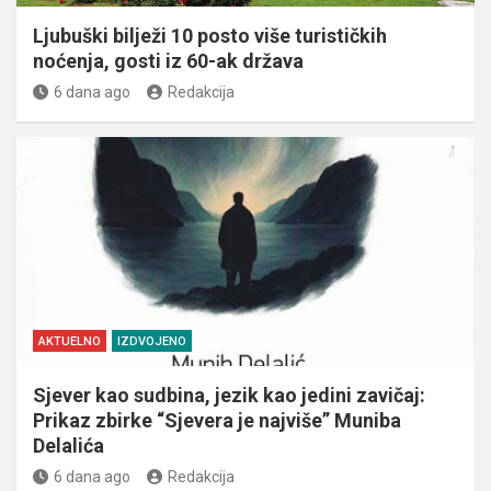
Ljubuški bilježi 10 posto više turističkih
noćenja, gosti iz 60-ak država
6 dana ago
Redakcija
AKTUELNO
IZDVOJENO
Sjever kao sudbina, jezik kao jedini zavičaj:
Prikaz zbirke “Sjevera je najviše” Muniba
Delalića
6 dana ago
Redakcija