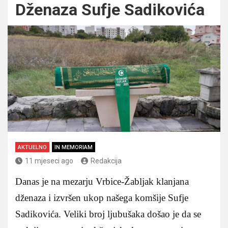
Dženaza Sufje Sadikovića
AKTUELNO
IN MEMORIAM
11 mjeseci ago
Redakcija
Danas je na mezarju Vrbice-Žabljak klanjana
dženaza i izvršen ukop našega komšije Sufje
Sadikovića. Veliki broj ljubušaka došao je da se