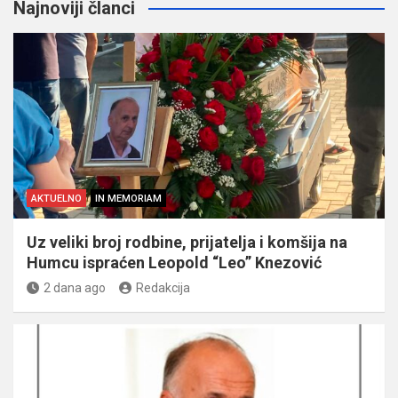
Najnoviji članci
AKTUELNO
IN MEMORIAM
Uz veliki broj rodbine, prijatelja i komšija na
Humcu ispraćen Leopold “Leo” Knezović
2 dana ago
Redakcija