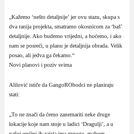
„Kažemo ‘nešto detaljnije’ jer ovu stazu, skupa s
dva ranija projekta, smatramo okosnicom za ‘baš’
detaljnije. Ako budemo vrijedni, a hoćemo, i ako
nam se posreći, u planu je detaljnija obrada. Velik
posao, ali jedva ga čekamo.“
Novi planovi i poziv svima
Alilović ističe da GangoROhodci ne planiraju
stati:
„To ne znači da ćemo zanemariti neke druge
lokacije koje nam stoje u ladici ‘Dragulji’, a u
našoj općini ih zaista ima mnogo, mahom