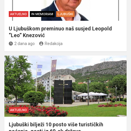
AKTUELNO
IN MEMORIAM
LJUBUŠKI
U Ljubuškom preminuo naš susjed Leopold
“Leo” Knezović
2 dana ago
Redakcija
AKTUELNO
Ljubuški bilježi 10 posto više turističkih