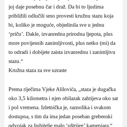
joj daje posebnu čar i draž. Da bi to ljudima
približili odlučili smo provesti kružnu stazu koja
bi, koliko je moguće, objedinila sve u jednu
‘priču’. Dakle, izvanredna prirodna ljepota, plus
more povijesnih zanimljivosti, plus netko (mi) da
to odradi i dobijete zaista izvanrednu i zanimljivu
stazu.“
Kružna staza za sve uzraste
Prema riječima Vjeke Alilovića, „staza je dugačka
oko 3,5 kilometra i njen obilazak zahtijeva oko sat
i pol vremena. Izletnička je, raznolika i svakom
dostupna, s tim da ima jedan poseban grebenski
odvojak za ljubitelje malo ‘oštrijeg’ kamenjara.“