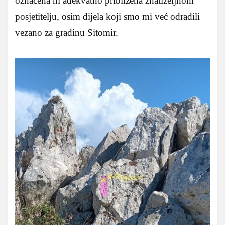
označena ni adekvatno približena znatiželjnom
posjetitelju, osim dijela koji smo mi već odradili
vezano za gradinu Sitomir.