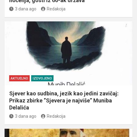
noćenja, gosti iz 60-ak država
3 dana ago
Redakcija
AKTUELNO
IZDVOJENO
Sjever kao sudbina, jezik kao jedini zavičaj:
Prikaz zbirke “Sjevera je najviše” Muniba
Delalića
3 dana ago
Redakcija