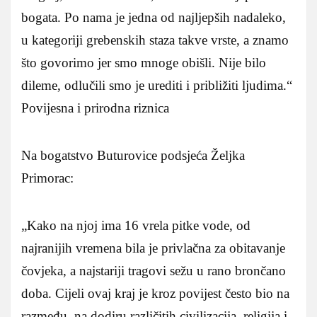
bogata. Po nama je jedna od najljepših nadaleko,
u kategoriji grebenskih staza takve vrste, a znamo
što govorimo jer smo mnoge obišli. Nije bilo
dileme, odlučili smo je urediti i približiti ljudima.“
Povijesna i prirodna riznica
Na bogatstvo Buturovice podsjeća Željka
Primorac:
„Kako na njoj ima 16 vrela pitke vode, od
najranijih vremena bila je privlačna za obitavanje
čovjeka, a najstariji tragovi sežu u rano brončano
doba. Cijeli ovaj kraj je kroz povijest često bio na
razmeđu, na dodiru različitih civilizacija, religija i