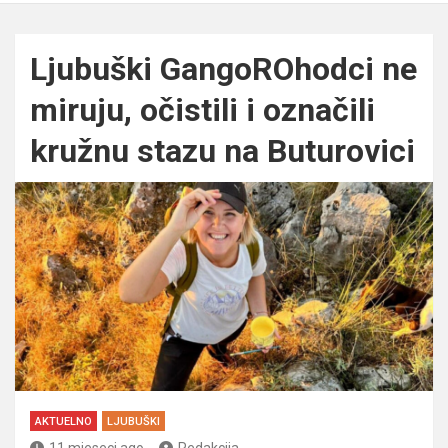
Ljubuški GangoROhodci ne
miruju, očistili i označili
kružnu stazu na Buturovici
AKTUELNO
LJUBUŠKI
11 mjeseci ago
Redakcija