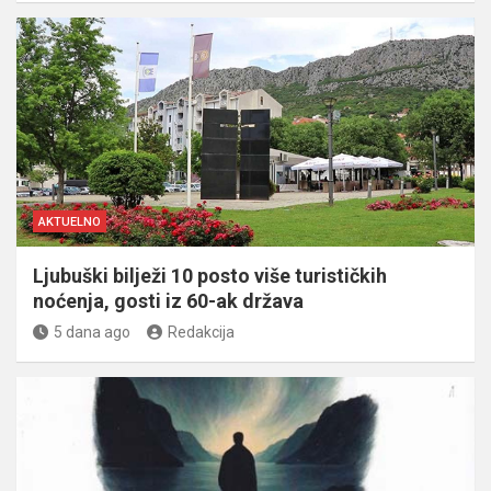
AKTUELNO
Ljubuški bilježi 10 posto više turističkih
noćenja, gosti iz 60-ak država
5 dana ago
Redakcija