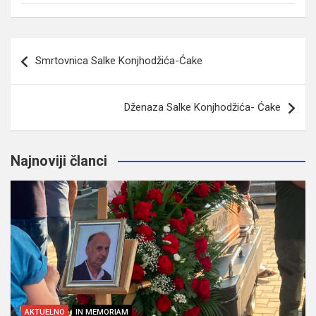
Navigacija
Smrtovnica Salke Konjhodžića-Ćake
članaka
Dženaza Salke Konjhodžića- Ćake
Najnoviji članci
AKTUELNO
IN MEMORIAM