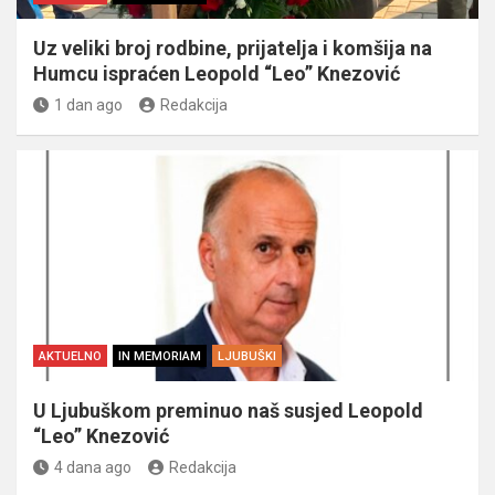
Uz veliki broj rodbine, prijatelja i komšija na
Humcu ispraćen Leopold “Leo” Knezović
1 dan ago
Redakcija
AKTUELNO
IN MEMORIAM
LJUBUŠKI
U Ljubuškom preminuo naš susjed Leopold
“Leo” Knezović
4 dana ago
Redakcija