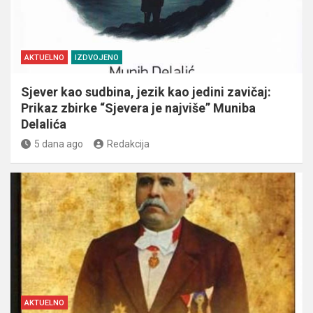
AKTUELNO
IZDVOJENO
Sjever kao sudbina, jezik kao jedini zavičaj:
Prikaz zbirke “Sjevera je najviše” Muniba
Delalića
5 dana ago
Redakcija
AKTUELNO