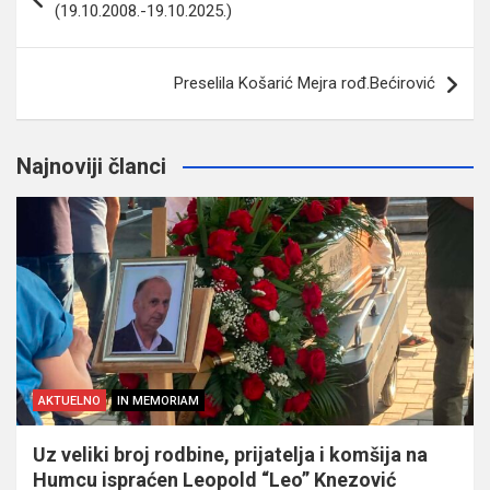
(19.10.2008.-19.10.2025.)
Preselila Košarić Mejra rođ.Bećirović
Najnoviji članci
AKTUELNO
IN MEMORIAM
Uz veliki broj rodbine, prijatelja i komšija na
Humcu ispraćen Leopold “Leo” Knezović