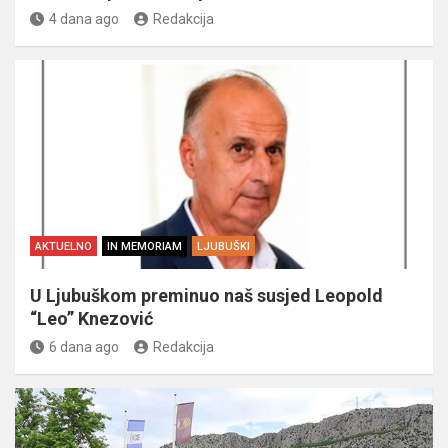
4 dana ago
Redakcija
AKTUELNO
IN MEMORIAM
LJUBUŠKI
U Ljubuškom preminuo naš susjed Leopold
“Leo” Knezović
6 dana ago
Redakcija