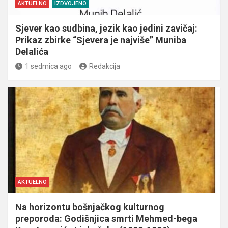
AKTUELNO
IZDVOJENO
Sjever kao sudbina, jezik kao jedini zavičaj:
Prikaz zbirke “Sjevera je najviše” Muniba
Delalića
1 sedmica ago
Redakcija
AKTUELNO
Na horizontu bošnjačkog kulturnog
preporoda: Godišnjica smrti Mehmed-bega