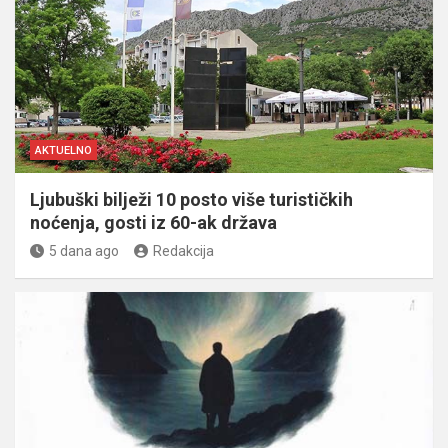
AKTUELNO
Ljubuški bilježi 10 posto više turističkih
noćenja, gosti iz 60-ak država
5 dana ago
Redakcija