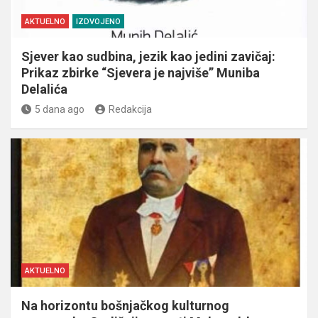
AKTUELNO
IZDVOJENO
Sjever kao sudbina, jezik kao jedini zavičaj:
Prikaz zbirke “Sjevera je najviše” Muniba
Delalića
5 dana ago
Redakcija
AKTUELNO
Na horizontu bošnjačkog kulturnog