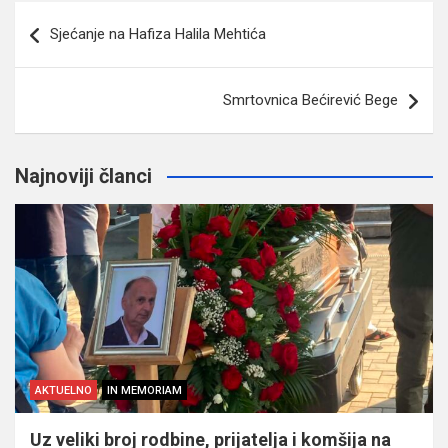
Navigacija
Sjećanje na Hafiza Halila Mehtića
članaka
Smrtovnica Bećirević Bege
Najnoviji članci
AKTUELNO
IN MEMORIAM
Uz veliki broj rodbine, prijatelja i komšija na