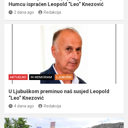
Humcu ispraćen Leopold “Leo” Knezović
2 dana ago
Redakcija
AKTUELNO
IN MEMORIAM
LJUBUŠKI
U Ljubuškom preminuo naš susjed Leopold
“Leo” Knezović
4 dana ago
Redakcija