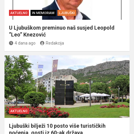
AKTUELNO
IN MEMORIAM
LJUBUŠKI
U Ljubuškom preminuo naš susjed Leopold
“Leo” Knezović
4 dana ago
Redakcija
AKTUELNO
Ljubuški bilježi 10 posto više turističkih
noćenja, gosti iz 60-ak država