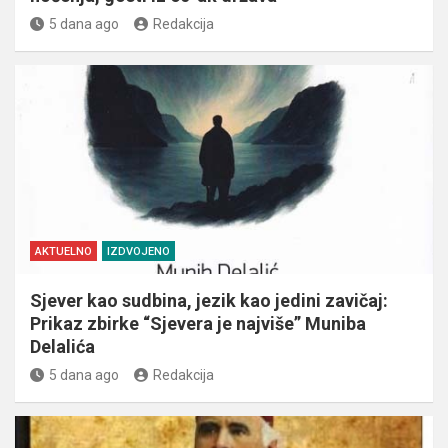
5 dana ago
Redakcija
AKTUELNO
IZDVOJENO
Sjever kao sudbina, jezik kao jedini zavičaj:
Prikaz zbirke “Sjevera je najviše” Muniba
Delalića
5 dana ago
Redakcija