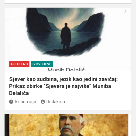
AKTUELNO
IZDVOJENO
Sjever kao sudbina, jezik kao jedini zavičaj:
Prikaz zbirke “Sjevera je najviše” Muniba
Delalića
5 dana ago
Redakcija