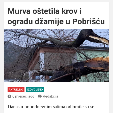
Murva oštetila krov i
ogradu džamije u Pobrišću
AKTUELNO
IZDVOJENO
6 mjeseci ago
Redakcija
Danas u popodnevnim satima odlomile su se