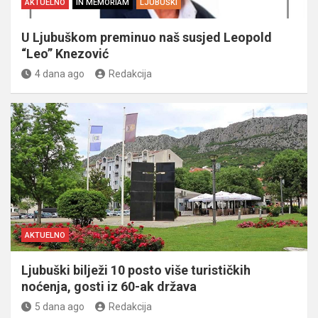
AKTUELNO
IN MEMORIAM
LJUBUŠKI
U Ljubuškom preminuo naš susjed Leopold
“Leo” Knezović
4 dana ago
Redakcija
AKTUELNO
Ljubuški bilježi 10 posto više turističkih
noćenja, gosti iz 60-ak država
5 dana ago
Redakcija