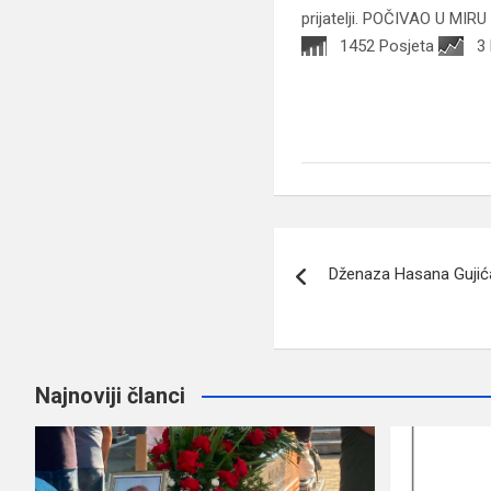
prijatelji. POČIVAO U MIR
1452 Posjeta
3
Navigacija
Dženaza Hasana Gujić
članaka
Najnoviji članci