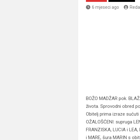
6 mjeseci ago
Reda
BOŽO MADŽAR pok. BLAŽA i
života. Sprovodni obred po
Obitelj prima izraze sućut
OŽALOŠĆENI: supruga LEN
FRANZISKA, LUCIA i LEA, br
i MARE, šura MARIN s obit