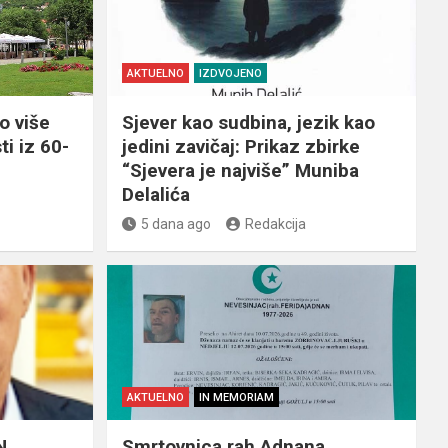
AKTUELNO
IZDVOJENO
o više
Sjever kao sudbina, jezik kao
ti iz 60-
jedini zavičaj: Prikaz zbirke
“Sjevera je najviše” Muniba
Delalića
5 dana ago
Redakcija
AKTUELNO
IN MEMORIAM
N
Smrtovnica rah.Adnana