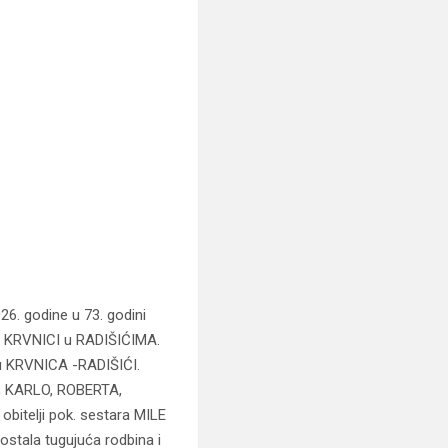
6. godine u 73. godini
 na KRVNICI u RADIŠIĆIMA.
lju KRVNICA -RADIŠIĆI.
, KARLO, ROBERTA,
obitelji pok. sestara MILE
stala tugujuća rodbina i