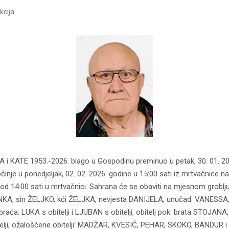
kcija
 KATE 1953.-2026. blago u Gospodinu preminuo u petak, 30. 01. 202
činje u ponedjeljak, 02. 02. 2026. godine u 15:00 sati iz mrtvačnice
i od 14:00 sati u mrtvačnici. Sahrana će se obaviti na mjesnom grob
KA, sin ŽELJKO, kći ŽELJKA, nevjesta DANIJELA, unučad: VANESSA
aća: LUKA s obitelji i LJUBAN s obitelji, obitelj pok. brata STOJANA, 
elji, ožalošćene obitelji: MADŽAR, KVESIĆ, PEHAR, SKOKO, BANDUR i o