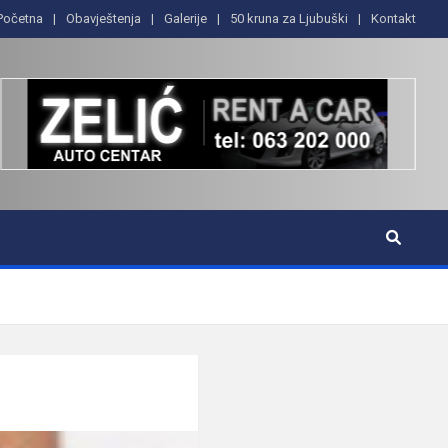
Početna
Obavještenja
Galerije
50 kruna za Ljubuški
Kontakt