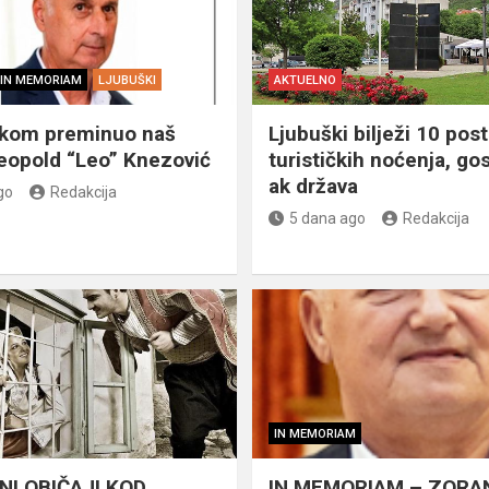
IN MEMORIAM
LJUBUŠKI
AKTUELNO
škom preminuo naš
Ljubuški bilježi 10 post
eopold “Leo” Knezović
turističkih noćenja, gos
ak država
go
Redakcija
5 dana ago
Redakcija
IN MEMORIAM
NI OBIČAJI KOD
IN MEMORIAM – ZORA