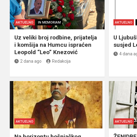
AKTUELNO
IN MEMORIAM
AKTUELNO
Uz veliki broj rodbine, prijatelja
U Ljubu
i komšija na Humcu ispraćen
susjed L
Leopold “Leo” Knezović
4 dana a
2 dana ago
Redakcija
AKTUELNO
AKTUELNO
Na horizontu bošnjačkog
ŽENIDBE