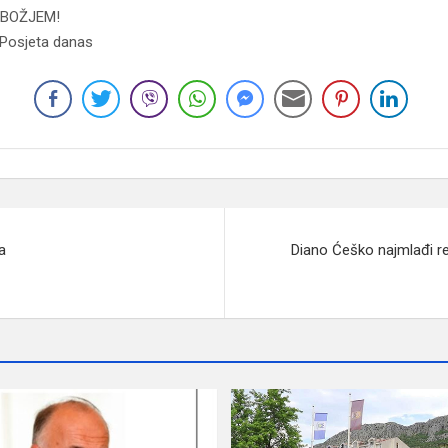
U BOŽJEM!
 Posjeta danas
a
Diano Ćeško najmlađi r