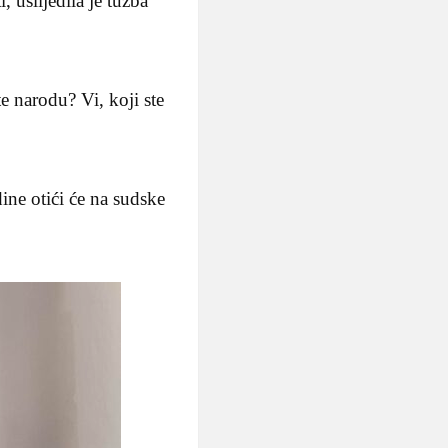
 uslijedila je tužba
te narodu? Vi, koji ste
ine otići će na sudske