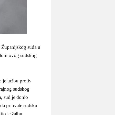
e Županijskog suda u
hodom ovog sudskog
 je tužbu protiv
trajnog sudskog
, sud je donio
 da prihvate sudsku
tio je žalbu