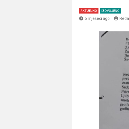
AKTUELNO
IZDVOJENO
5 mjeseci ago
Reda