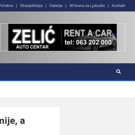
Početna
Obavještenja
Galerije
50 kruna za Ljubuški
Kontakt
mije, a