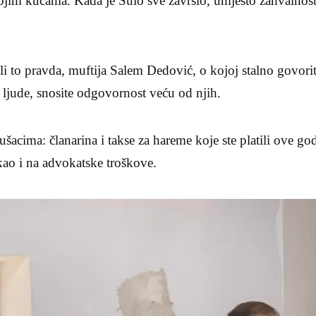
ojim kućama. Kada je Sulo sve završio, umjesto zahvalnosti,
e li to pravda, muftija Salem Dedović, o kojoj stalno govori
e ljude, snosite odgovornost veću od njih.
šacima: članarina i takse za hareme koje ste platili ove god
kao i na advokatske troškove.