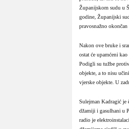
Županijskom sudu u Š
godine, Županijski su
pravosnažno okončan u
Nakon ove bruke i sram
ostat će upamćeni kao 
Podigli su tužbe proti
objekte, a to nisu učini
vjerske objekte. U zad
Sulejman Kadragić je 
džamiji i gasulhani u 
radio je elektroinstala