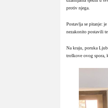
džamijama sjedili u sv
protiv njega.
Postavlja se pitanje: j
nezakonito postavili t
Na kraju, poruka Ljubu
troškove ovog spora, 