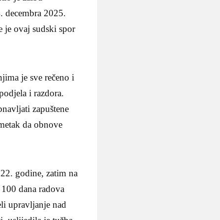
4. decembra 2025.
 je ovaj sudski spor
jima je sve rečeno i
podjela i razdora.
bnavljati zapuštene
i imetak da obnove
22. godine, zatim na
d 100 dana radova
eli upravljanje nad