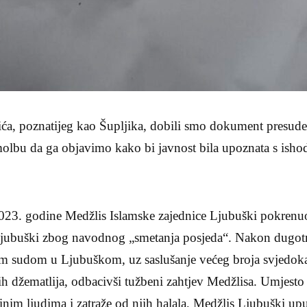
a, poznatijeg kao Šupljika, dobili smo dokument presud
olbu da ga objavimo kako bi javnost bila upoznata s is
23. godine Medžlis Islamske zajednice Ljubuški pokrenuo
 Ljubuški zbog navodnog „smetanja posjeda“. Nakon dugo
m sudom u Ljubuškom, uz saslušanje većeg broja svjedoka
ih džematlija, odbacivši tužbeni zahtjev Medžlisa. Umjesto
inim ljudima i zatraže od njih halala, Medžlis Ljubuški upu