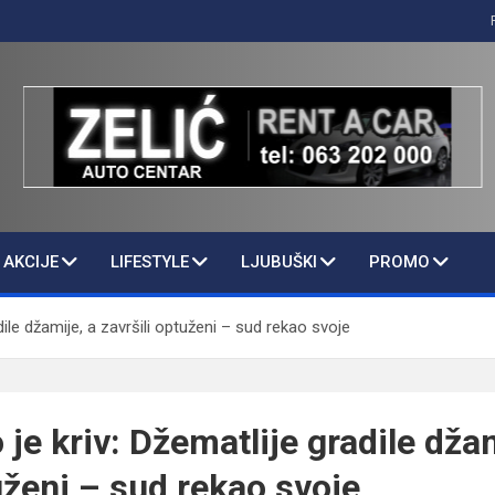
AKCIJE
LIFESTYLE
LJUBUŠKI
PROMO
adile džamije, a završili optuženi – sud rekao svoje
 je kriv: Džematlije gradile dža
uženi – sud rekao svoje