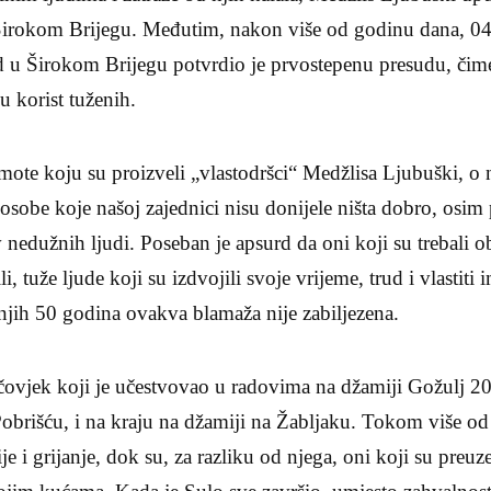
irokom Brijegu. Međutim, nakon više od godinu dana, 0
d u Širokom Brijegu potvrdio je prvostepenu presudu, čime
 korist tuženih.
ote koju su proizveli „vlastodršci“ Medžlisa Ljubuški, o n
osobe koje našoj zajednici nisu donijele ništa dobro, osim 
v nedužnih ljudi. Poseban je apsurd da oni koji su trebali o
li, tuže ljude koji su izdvojili svoje vrijeme, trud i vlastit
njih 50 godina ovakva blamaža nije zabiljezena.
čovjek koji je učestvovao u radovima na džamiji Gožulj 20
Pobrišću, i na kraju na džamiji na Žabljaku. Tokom više o
cije i grijanje, dok su, za razliku od njega, oni koji su preuz