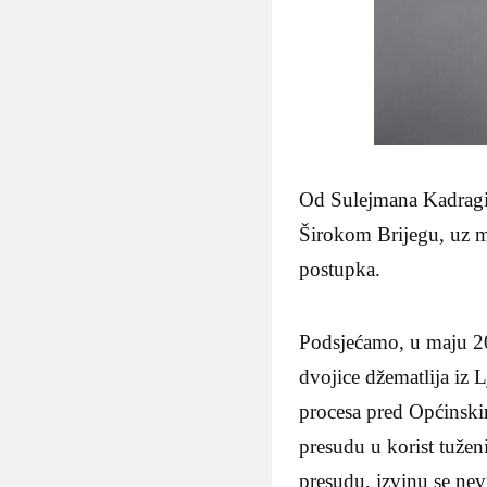
Od Sulejmana Kadragić
Širokom Brijegu, uz m
postupka.
Podsjećamo, u maju 20
dvojice džematlija iz
procesa pred Općinski
presudu u korist tužen
presudu, izvinu se nev