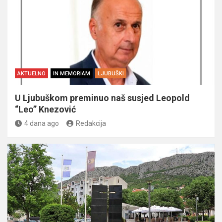
AKTUELNO
IN MEMORIAM
LJUBUŠKI
U Ljubuškom preminuo naš susjed Leopold
“Leo” Knezović
4 dana ago
Redakcija