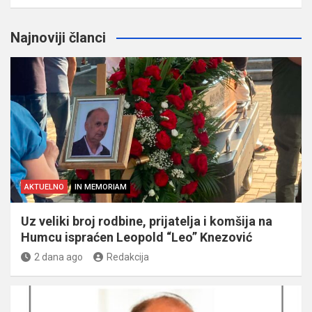
Najnoviji članci
AKTUELNO
IN MEMORIAM
Uz veliki broj rodbine, prijatelja i komšija na
Humcu ispraćen Leopold “Leo” Knezović
2 dana ago
Redakcija