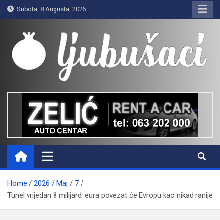
Skip
Subota, 8 Augusta, 2026
to
content
Ljubušaci
Svom voljenom gradu
Home
2026
Maj
7
Tunel vrijedan 8 milijardi eura povezat će Evropu kao nikad ranije