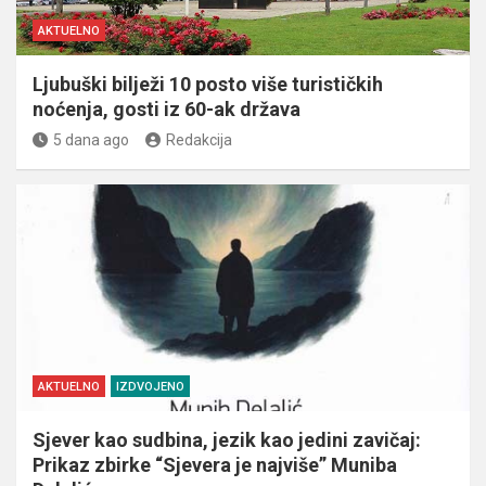
AKTUELNO
Ljubuški bilježi 10 posto više turističkih
noćenja, gosti iz 60-ak država
5 dana ago
Redakcija
AKTUELNO
IZDVOJENO
Sjever kao sudbina, jezik kao jedini zavičaj:
Prikaz zbirke “Sjevera je najviše” Muniba