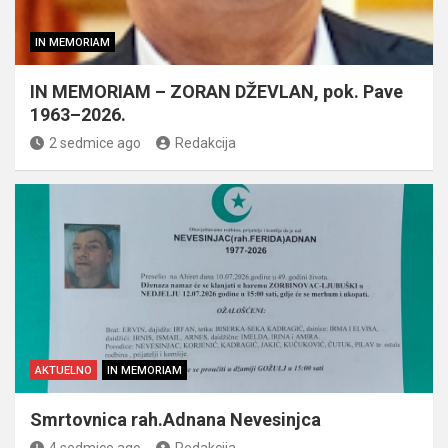
IN MEMORIAM
IN MEMORIAM – ZORAN DŽEVLAN, pok. Pave
1963–2026.
2 sedmice ago
Redakcija
AKTUELNO
IN MEMORIAM
Smrtovnica rah.Adnana Nevesinjca
4 sedmice ago
Redakcija