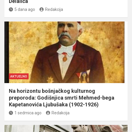
Delalića
5 dana ago
Redakcija
AKTUELNO
Na horizontu bošnjačkog kulturnog
preporoda: Godišnjica smrti Mehmed-bega
Kapetanovića Ljubušaka (1902-1926)
1 sedmica ago
Redakcija