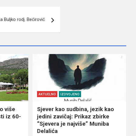
ja Buljko rodj. Bećirović
AKTUELNO
IZDVOJENO
o više
Sjever kao sudbina, jezik kao
ti iz 60-
jedini zavičaj: Prikaz zbirke
“Sjevera je najviše” Muniba
Delalića