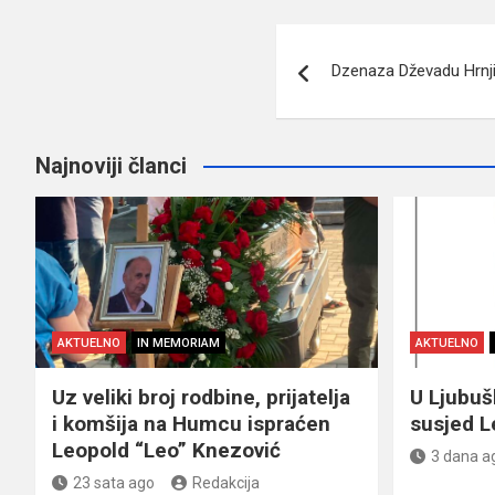
Navigacija
Dzenaza Dževadu Hrnj
članaka
Najnoviji članci
AKTUELNO
IN MEMORIAM
AKTUELNO
Uz veliki broj rodbine, prijatelja
U Ljubu
i komšija na Humcu ispraćen
susjed L
Leopold “Leo” Knezović
3 dana a
23 sata ago
Redakcija