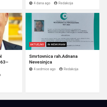
4 dana ago
Redakcija
AKTUELNO
IN MEMORIAM
N
Smrtovnica rah.Adnana
963–
Nevesinjca
4 sedmice ago
Redakcija
a