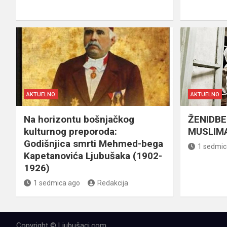
AKTUELNO
AKTUELNO
Na horizontu bošnjačkog
ŽENIDBE
kulturnog preporoda:
MUSLIMA
Godišnjica smrti Mehmed-bega
1 sedmic
Kapetanovića Ljubušaka (1902-
1926)
1 sedmica ago
Redakcija
Copyright © Ljubušaci.com