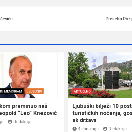
ičeviću
Preselila Razi
IN MEMORIAM
LJUBUŠKI
AKTUELNO
škom preminuo naš
Ljubuški bilježi 10 post
eopold “Leo” Knezović
turističkih noćenja, gos
ak država
go
Redakcija
4 dana ago
Redakcija