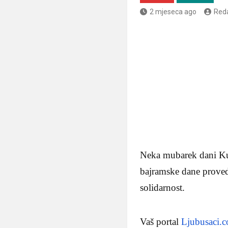
2 mjeseca ago
Reda
Neka mubarek dani Kur
bajramske dane proved
solidarnost.
Vaš portal
Ljubusaci.