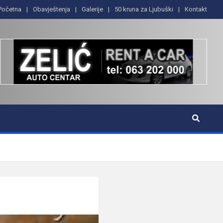
Početna
Obavještenja
Galerije
50 kruna za Ljubuški
Kontakt