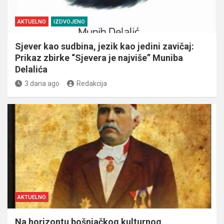
AKTUELNO
IZDVOJENO
Sjever kao sudbina, jezik kao jedini zavičaj:
Prikaz zbirke “Sjevera je najviše” Muniba
Delalića
3 dana ago
Redakcija
AKTUELNO
Na horizontu bošnjačkog kulturnog