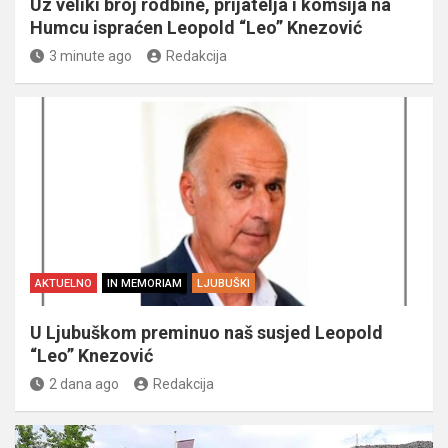
Uz veliki broj rodbine, prijatelja i komšija na
Humcu ispraćen Leopold “Leo” Knezović
3 minute ago
Redakcija
AKTUELNO
IN MEMORIAM
LJUBUŠKI
U Ljubuškom preminuo naš susjed Leopold
“Leo” Knezović
2 dana ago
Redakcija