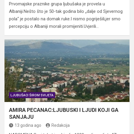
Prvomajske praznike grupa ljubušaka je provela u
Albaniji.Nešto što je 50-tak godina bilo „dalje od Sjevernog
pola“ je postalo na domak ruke.I nismo pogriješili,jer smo
percepciju o Albaniji morali promijeniti.Uvjerili…
LJUBUŠACI ŠIROM SVIJETA
AMIRA PECANAC:LJUBUSKI I LJUDI KOJI GA
SANJAJU
13 godina ago
Redakcija