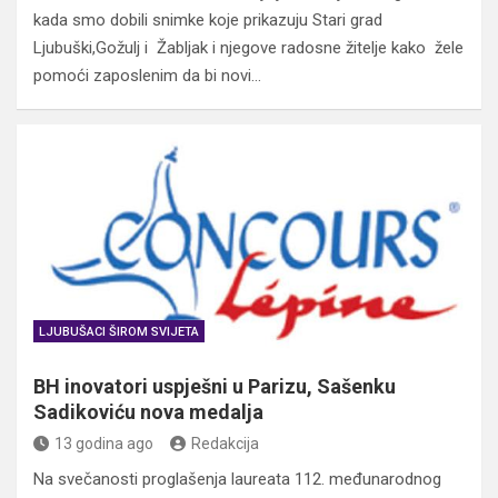
kada smo dobili snimke koje prikazuju Stari grad
Ljubuški,Gožulj i Žabljak i njegove radosne žitelje kako žele
pomoći zaposlenim da bi novi…
LJUBUŠACI ŠIROM SVIJETA
BH inovatori uspješni u Parizu, Sašenku
Sadikoviću nova medalja
13 godina ago
Redakcija
Na svečanosti proglašenja laureata 112. međunarodnog