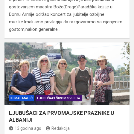
gostovanjem maestra Bože(Drage)Paradžika koji je u
Domu Armije održao koncert za ljubitelje ozbiljne
muzike.Imali smo privilegiju da razgovaramo sa cijenjenim
gostom,nakon generalne…
KEMAL MAHIĆ
LJUBUŠACI ŠIROM SVIJETA
LJUBUŠACI ZA PRVOMAJSKE PRAZNIKE U
ALBANIJI
13 godina ago
Redakcija