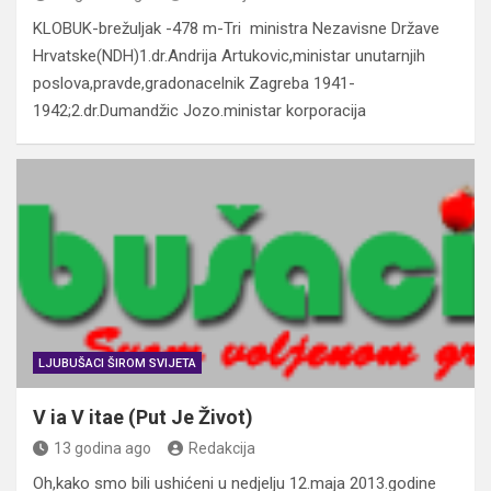
KLOBUK-brežuljak -478 m-Tri ministra Nezavisne Države
Hrvatske(NDH)1.dr.Andrija Artukovic,ministar unutarnjih
poslova,pravde,gradonacelnik Zagreba 1941-
1942;2.dr.Dumandžic Jozo.ministar korporacija
LJUBUŠACI ŠIROM SVIJETA
V ia V itae (Put Je Život)
13 godina ago
Redakcija
Oh,kako smo bili ushićeni u nedjelju 12.maja 2013.godine