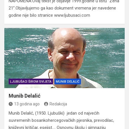
NAPOMENA:Ovaj tekst je objavlje 1999.godine u listu ”Zena
21”.Objavljujemo ga kao dokument vremena jer navedene
godine nije bilo stranice www.ljubusaci.com
LJUBUŠACI ŠIROM SVIJETA
MUNIB DELALIĆ
Munib Delalić
13 godina ago
Redakcija
Munib Delalić, (1950. Ljubuški) jedan od najvećih
suvremenih bosankohercegovačkih pjesnika, prevodilac,
književni kritičar, esejist…. Osnovnu školu i gimnaziju