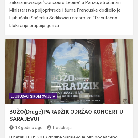
salona inovacija “Concours Lepine” u Parizu, stručni žiri
Ministarstva poljoprivrede i šuma Francuske dodijelio je
Ljubušaku Sašenku Sadikoviću srebro za “Trenutačno
blokiranje erupcije goriva…
LJUBUŠACI ŠIROM SVIJETA
BOŽO(Drage)PARADŽIK ODRŽAO KONCERT U
SARAJEVU!
13 godina ago
Redakcija
U petak 10.05.2013 godine Sarajevo je bilo pocašceno