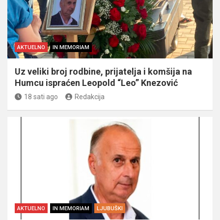
AKTUELNO
IN MEMORIAM
Uz veliki broj rodbine, prijatelja i komšija na
Humcu ispraćen Leopold “Leo” Knezović
18 sati ago
Redakcija
AKTUELNO
IN MEMORIAM
LJUBUŠKI