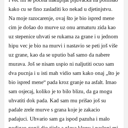
kako cu se fino zasladiti ko nekad u djetinjstvu.
Na moje razocarenje, ovaj što je bio ispred mene
cim je došao do murve uz onu armaturu zida kao
uz stepenice uhvati se rukama za grane i u jednom
hipu vec je bio na murvi i nastavio se peti još više
uz grane, kao da se uputio baš samo da nabere
murava. Još se nisam uspio ni naljutiti ocuo sam
dva pucnja i u isti mah vidio sam kako onaj „što je
bio ispred mene“ pada kroz granje na asfalt. Imao
sam osjecaj, koliko je to bilo blizu, da ga mogu
uhvatiti dok pada. Kad sam mu prišao još su
padale zrele murve s grana koje je zakacio
padajuci. Uhvario sam ga ispod pazuha i malo
podigao gonji dio tijela a glava klonu i nasloni mi