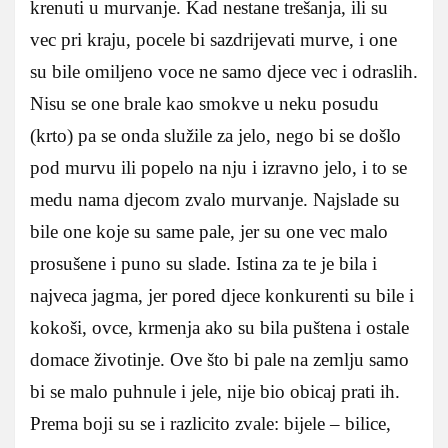
krenuti u murvanje. Kad nestane trešanja, ili su
vec pri kraju, pocele bi sazdrijevati murve, i one
su bile omiljeno voce ne samo djece vec i odraslih.
Nisu se one brale kao smokve u neku posudu
(krto) pa se onda služile za jelo, nego bi se došlo
pod murvu ili popelo na nju i izravno jelo, i to se
medu nama djecom zvalo murvanje. Najslade su
bile one koje su same pale, jer su one vec malo
prosušene i puno su slade. Istina za te je bila i
najveca jagma, jer pored djece konkurenti su bile i
kokoši, ovce, krmenja ako su bila puštena i ostale
domace životinje. Ove što bi pale na zemlju samo
bi se malo puhnule i jele, nije bio obicaj prati ih.
Prema boji su se i razlicito zvale: bijele – bilice,