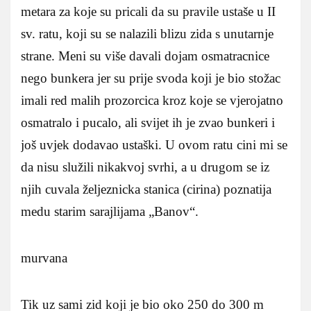
metara za koje su pricali da su pravile ustaše u II
sv. ratu, koji su se nalazili blizu zida s unutarnje
strane. Meni su više davali dojam osmatracnice
nego bunkera jer su prije svoda koji je bio stožac
imali red malih prozorcica kroz koje se vjerojatno
osmatralo i pucalo, ali svijet ih je zvao bunkeri i
još uvjek dodavao ustaški. U ovom ratu cini mi se
da nisu služili nikakvoj svrhi, a u drugom se iz
njih cuvala željeznicka stanica (cirina) poznatija
medu starim sarajlijama „Banov“.
murvana
Tik uz sami zid koji je bio oko 250 do 300 m