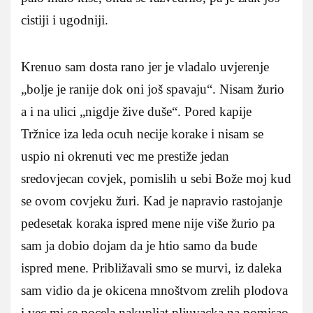
cistiji i ugodniji.
Krenuo sam dosta rano jer je vladalo uvjerenje
„bolje je ranije dok oni još spavaju“. Nisam žurio
a i na ulici „nigdje žive duše“. Pored kapije
Tržnice iza leda ocuh necije korake i nisam se
uspio ni okrenuti vec me prestiže jedan
sredovjecan covjek, pomislih u sebi Bože moj kud
se ovom covjeku žuri. Kad je napravio rastojanje
pedesetak koraka ispred mene nije više žurio pa
sam ja dobio dojam da je htio samo da bude
ispred mene. Približavali smo se murvi, iz daleka
sam vidio da je okicena mnoštvom zrelih plodova
i vec mi se pocela nakupljat pljuvacka na pomisao