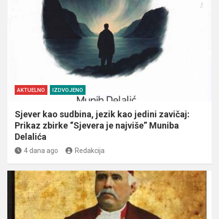
AKTUELNO
IZDVOJENO
Sjever kao sudbina, jezik kao jedini zavičaj:
Prikaz zbirke “Sjevera je najviše” Muniba
Delalića
4 dana ago
Redakcija