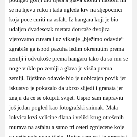
se na lijevu ruku i tada ugleda krv na sljepocnici
koja poce curiti na asfalt. Iz hangara koji je bio
udaljen dvadesetak metara dotrcaše dvojica
vjerovatno cuvara i uz vikanje „bježimo odavde“
zgrabiše ga ispod pazuha ledim okrenutim prema
zemlji i odvukoše prema hangaru tako da su mu se
noge vukle po zemlji a glava je visila prema
zemlji. Bježimo odavde bio je uobicajen povik jer
iskustvo je pokazalo da ubrzo slijedi i granata jer
znaju da ce se okupiti svijet. Uspio sam napraviti
još jedan pogled kao fotografski snimak. Mala
lokvica krvi velicine dlana i veliki krug otrešenih
murava na asfaltu a samo tri ceteri zgnjecene koje
su prije pale nego tijelo. Bojao sam se i ja granate i