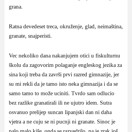
grana.
Ratna devedeset treca, okruženje, glad, neimaština,
granate, snajperisti.
Vec nekoliko dana nakanjujem otici u fiskulturnu
školu da zagovorim polaganje engleskog jezika za
sina koji treba da završi prvi razred gimnazije, jer
su mi rekli da je tamo isto neka gimnazija i da se
samo tamo to može uciniti. Tvrdo sam odlucio
bez razlike granatirali ili ne ujutro idem. Sutra
osvanuo prelijep suncan lipanjski dan ni daha
vjetra a ne cuju se ni pucnji ni granate. Sinoc je
palo malo kiše, onda se razvedrilo, pa je zrak još