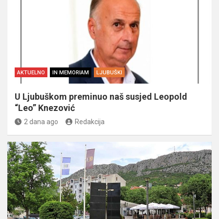
AKTUELNO
IN MEMORIAM
LJUBUŠKI
U Ljubuškom preminuo naš susjed Leopold
“Leo” Knezović
2 dana ago
Redakcija