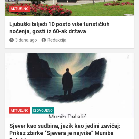
AKTUELNO
Ljubuški bilježi 10 posto više turističkih
noćenja, gosti iz 60-ak država
3 dana ago
Redakcija
AKTUELNO
IZDVOJENO
Sjever kao sudbina, jezik kao jedini zavičaj:
Prikaz zbirke “Sjevera je najviše” Muniba