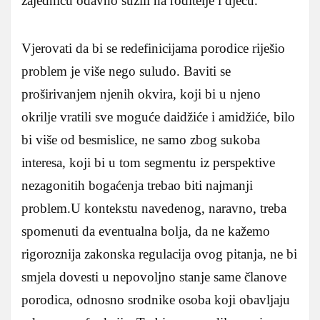
zajednicu odavno suzili na roditelje i djecu.
Vjerovati da bi se redefinicijama porodice riješio
problem je više nego suludo. Baviti se
proširivanjem njenih okvira, koji bi u njeno
okrilje vratili sve moguće daidžiće i amidžiće, bilo
bi više od besmislice, ne samo zbog sukoba
interesa, koji bi u tom segmentu iz perspektive
nezagonitih bogaćenja trebao biti najmanji
problem.U kontekstu navedenog, naravno, treba
spomenuti da eventualna bolja, da ne kažemo
rigoroznija zakonska regulacija ovog pitanja, ne bi
smjela dovesti u nepovoljno stanje same članove
porodica, odnosno srodnike osoba koji obavljaju