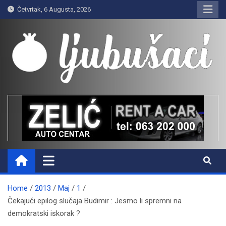
Skip
Četvrtak, 6 Augusta, 2026
to
content
Ljubušaci
Svom voljenom gradu
Home
2013
Maj
1
Čekajući epilog slučaja Budimir : Jesmo li spremni na
demokratski iskorak ?