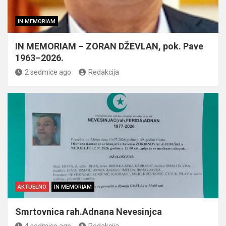
IN MEMORIAM
IN MEMORIAM – ZORAN DŽEVLAN, pok. Pave
1963–2026.
2 sedmice ago
Redakcija
AKTUELNO
IN MEMORIAM
Smrtovnica rah.Adnana Nevesinjca
4 sedmice ago
Redakcija