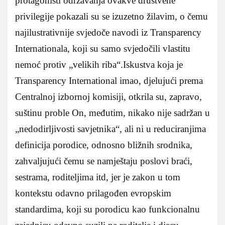
protagonisti održavanja ovakve društvene
privilegije pokazali su se izuzetno žilavim, o čemu
najilustrativnije svjedoče navodi iz Transparency
Internationala, koji su samo svjedočili vlastitu
nemoć protiv „velikih riba“.Iskustva koja je
Transparency International imao, djelujući prema
Centralnoj izbornoj komisiji, otkrila su, zapravo,
suštinu proble On, međutim, nikako nije sadržan u
„nedodirljivosti savjetnika“, ali ni u reduciranjima
definicija porodice, odnosno bližnih srodnika,
zahvaljujući čemu se namještaju poslovi braći,
sestrama, roditeljima itd, jer je zakon u tom
kontekstu odavno prilagođen evropskim
standardima, koji su porodicu kao funkcionalnu