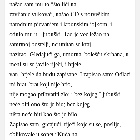
našao sam mu to “što liči na
zavijanje vukova”, našao CD s norveškim
narodnim pjevanjem i laponskim jojkom, i
odnio mu u Ljubuški. Tad je već ležao na
samrtnoj postelji, neumitan se kraj
nazirao. Gledajući ga, umorna, bolešću skrhana, u
meni su se javile riječi, i htjele
van, htjele da budu zapisane. I zapisao sam: Odlazi
mi brat; brat koji nije htio,
nije mogao prihvatiti zlo; i bez kojeg Ljubuški
neće biti ono što je bio; bez kojeg
ništa neće biti kao što je bilo…
Zapisao sam, grcajući, riječi koje su se, poslije,
oblikovale u sonet “Kuća na