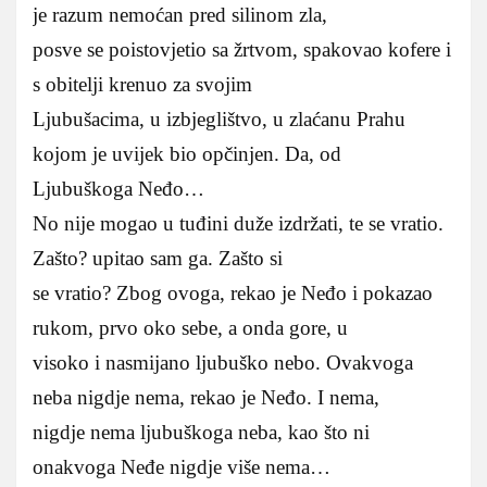
je razum nemoćan pred silinom zla,
posve se poistovjetio sa žrtvom, spakovao kofere i
s obitelji krenuo za svojim
Ljubušacima, u izbjeglištvo, u zlaćanu Prahu
kojom je uvijek bio opčinjen. Da, od
Ljubuškoga Neđo…
No nije mogao u tuđini duže izdržati, te se vratio.
Zašto? upitao sam ga. Zašto si
se vratio? Zbog ovoga, rekao je Neđo i pokazao
rukom, prvo oko sebe, a onda gore, u
visoko i nasmijano ljubuško nebo. Ovakvoga
neba nigdje nema, rekao je Neđo. I nema,
nigdje nema ljubuškoga neba, kao što ni
onakvoga Neđe nigdje više nema…