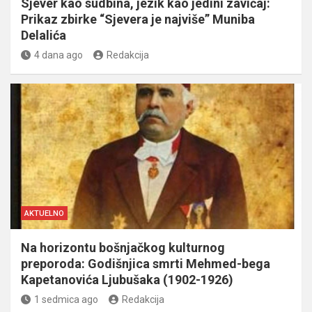
Sjever kao sudbina, jezik kao jedini zavičaj:
Prikaz zbirke “Sjevera je najviše” Muniba
Delalića
4 dana ago
Redakcija
AKTUELNO
Na horizontu bošnjačkog kulturnog
preporoda: Godišnjica smrti Mehmed-bega
Kapetanovića Ljubušaka (1902-1926)
1 sedmica ago
Redakcija