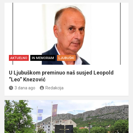
AKTUELNO
IN MEMORIAM
LJUBUŠKI
U Ljubuškom preminuo naš susjed Leopold
“Leo” Knezović
3 dana ago
Redakcija