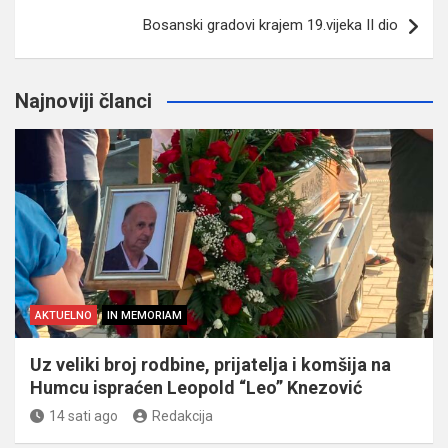
Bosanski gradovi krajem 19.vijeka II dio
Najnoviji članci
AKTUELNO
IN MEMORIAM
Uz veliki broj rodbine, prijatelja i komšija na
Humcu ispraćen Leopold “Leo” Knezović
14 sati ago
Redakcija