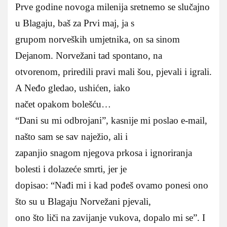
Prve godine novoga milenija sretnemo se slučajno
u Blagaju, baš za Prvi maj, ja s
grupom norveških umjetnika, on sa sinom
Dejanom. Norvežani tad spontano, na
otvorenom, priredili pravi mali šou, pjevali i igrali.
A Neđo gledao, ushićen, iako
načet opakom bolešću…
“Dani su mi odbrojani”, kasnije mi poslao e-mail,
našto sam se sav naježio, ali i
zapanjio snagom njegova prkosa i ignoriranja
bolesti i dolazeće smrti, jer je
dopisao: “Nađi mi i kad pođeš ovamo ponesi ono
što su u Blagaju Norvežani pjevali,
ono što liči na zavijanje vukova, dopalo mi se”. I