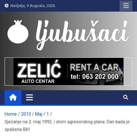
Skip
Nedjelja, 9 Augusta, 2026
to
content
Ljubušaci
Svom voljenom gradu
Home
2013
Maj
1
Sjećanje na 2. maj 1992. i slom agresorskog plana: Dan kada je
spašena BiH