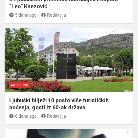
“Leo” Knezović
5 dana ago
Redakcija
AKTUELNO
Ljubuški bilježi 10 posto više turističkih
noćenja, gosti iz 60-ak država
6 dana ago
Redakcija