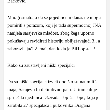
Backović.
Mnogi smatraju da se pojedinci ni danas ne mogu
pomiriti s porazom, koji je tada supermoćnoj JNA
nanijela sarajevska mladost, zbog čega uporno
pokušavaju revidirati historiju obilježavajući 3., a
zaboravljajući 2. maj, dan kada je BiH opstala!
Kako su zaustavljeni niški specijalci
Da su niški specijalci izveli ono što su naumili 2.
maja, Sarajevo bi definitivno palo. U tome ih je
spriječila i jedinica Dževada Topića Tope, koja je
zarobila 27 specijalaca i pukovnika Dragana