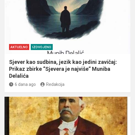
AKTUELNO
IZDVOJENO
Sjever kao sudbina, jezik kao jedini zavičaj:
Prikaz zbirke “Sjevera je najviše” Muniba
Delalića
6 dana ago
Redakcija