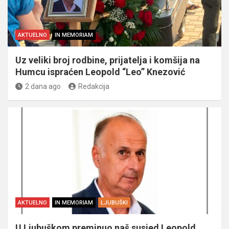
AKTUELNO
IN MEMORIAM
Uz veliki broj rodbine, prijatelja i komšija na
Humcu ispraćen Leopold “Leo” Knezović
2 dana ago
Redakcija
AKTUELNO
IN MEMORIAM
LJUBUŠKI
U Ljubuškom preminuo naš susjed Leopold