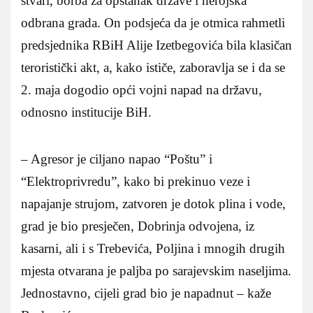
stvari, borba za opstanak države i herojska
odbrana grada. On podsjeća da je otmica rahmetli
predsjednika RBiH Alije Izetbegovića bila klasičan
teroristički akt, a, kako ističe, zaboravlja se i da se
2. maja dogodio opći vojni napad na državu,
odnosno institucije BiH.
– Agresor je ciljano napao “Poštu” i
“Elektroprivredu”, kako bi prekinuo veze i
napajanje strujom, zatvoren je dotok plina i vode,
grad je bio presječen, Dobrinja odvojena, iz
kasarni, ali i s Trebevića, Poljina i mnogih drugih
mjesta otvarana je paljba po sarajevskim naseljima.
Jednostavno, cijeli grad bio je napadnut – kaže