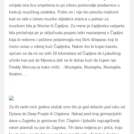
smijala ista lica smještena tu po izboru poslovodje prodavnice u
funkciji muzičkog urednika. Pošto on i nije bio previše maštovit
kad se radi o izboru muzike slijedeća stanica u potrazi za
muzikom bila je Mostar ili Čapljina. Za mene je čapljinska varijanta
bila privlačnija jer je uključivala posjetu tetki nastanjenoj u Čapljini
koja bi redovno i pošteno potpomogla moj škrti džeparac koji bi
često ostao u robnoj kući Čapljinka. Nakon što bi kupio kasetu
sjećam se da mi se onih 18 kilometara od Čapljine do Ljubuškog
učinilo kao put do Mjeseca dok ne bi došao kući da čujem npr.
Freddy Mercury-ja kako vrišti …Mustapha, Mustapha, Mustapha
Ibrahim… .
.
Za tih ranih rock godina slušali smo što je god dolazilo pod ruku od
Dylana do Deep Purple ili Claptona. Nekad pred kraj gimnazijskih
dana u Zagrebu je gostovao Eric Clapton i ljubuški najzagriženiji
rokeri planirali su put do Zagreba. Tih dana rodjena je i priča, koja