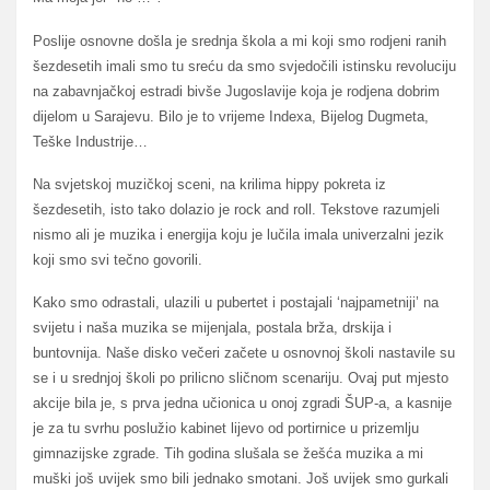
Poslije osnovne došla je srednja škola a mi koji smo rodjeni ranih
šezdesetih imali smo tu sreću da smo svjedočili istinsku revoluciju
na zabavnjačkoj estradi bivše Jugoslavije koja je rodjena dobrim
dijelom u Sarajevu. Bilo je to vrijeme Indexa, Bijelog Dugmeta,
Teške Industrije…
Na svjetskoj muzičkoj sceni, na krilima hippy pokreta iz
šezdesetih, isto tako dolazio je rock and roll. Tekstove razumjeli
nismo ali je muzika i energija koju je lučila imala univerzalni jezik
koji smo svi tečno govorili.
Kako smo odrastali, ulazili u pubertet i postajali ‘najpametniji’ na
svijetu i naša muzika se mijenjala, postala brža, drskija i
buntovnija. Naše disko večeri začete u osnovnoj školi nastavile su
se i u srednjoj školi po prilicno sličnom scenariju. Ovaj put mjesto
akcije bila je, s prva jedna učionica u onoj zgradi ŠUP-a, a kasnije
je za tu svrhu poslužio kabinet lijevo od portirnice u prizemlju
gimnazijske zgrade. Tih godina slušala se žešća muzika a mi
muški još uvijek smo bili jednako smotani. Još uvijek smo gurkali