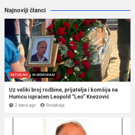
Najnoviji članci
AKTUELNO
IN MEMORIAM
Uz veliki broj rodbine, prijatelja i komšija na
Humcu ispraćen Leopold “Leo” Knezović
2 dana ago
Redakcija