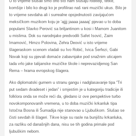
U to vrijeme slušali smo ono što nam slušaju roditelji, tetke,
komšije i bilo ko drugi ko je profilirao naš rani muzički ukus. Bilo je
to vrijeme sevdaha ali i surrealne opsjednutosti zavijajućom
meksičkom muzikom koju je ‘ajjjj jaaaa jaaaaj’ pjevao u to doba
popularni Slavko Perović sa briljantinom u kosi i Mamom Juanitom
u mislima. Dok su narodnjake predvodili Safet Isović, Zaim
Imamović, Himzo Polovina, Zehra Deović u isto vrijeme
šlageraskom scenom vladali su Ivo Robić, Ivica Šerfezi, Gabi
Novak koji su pjevali domaće zabavnjake pod snažnim uticajem
tada vrlo jake talijanske muzičke škole i neprevazidjenog San
Rema – hrama evropskog šlagera.
Ako diplomatski gurnem u stranu gangu i nadglasavanje tipa “Tri
put sedam dvadeset i jedan” i smjestim je u kategoriju tradicije ili
folklora onda se može reći da, gledano iz ove perspektive turbo
novokomponovanih vremena, u to doba muzički krkanluk tipa
Istočna Bosna ili Šumadija nije stanovao u Ljubuškom. Slušao se
čisti sevdah ili šlageri. Tikve koje su rasle na bunjištu krkanluka,
za razliku od današnjih dana, nisu se tih godina primale pod
ljubuškim nebom.