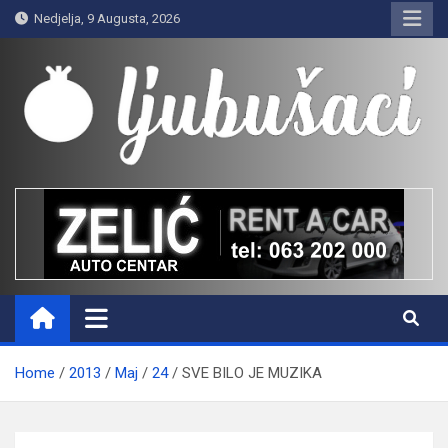
Skip
Nedjelja, 9 Augusta, 2026
to
content
Ljubušaci
Svom voljenom gradu
Home
2013
Maj
24
SVE BILO JE MUZIKA