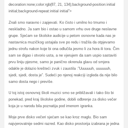
decoration:none;color:rgb(87, 21, 134);background-position:initial
initial;background-repeat:initial initial”>
Znali smo naravno i zapjevati. Ko čisto i umilno ko tmurno i
neskladno. Ja sam bio i ostao u samom vrhu ove druge neslavne
grupe. Sjećam se školske audicije u petom osnovne kada nas je
nastavnica muzičkog ustajala sve po redu i tražila da otpjevamo
jednu strofu nakon koje bi ona odlučila jesmo li za hora ili tora. Čim
sam se digao i otvorio usta, a ne vjerujem da sam uspio sastaviti
prvu liniju pjesme, samo je panično okrenula glavu od smjera
odakle je dolazio krešteći zvuk i zaustila :”Uuuuuuh, uuuuuuh,
sjedi, sjedi, dosta je”. Sudeći po njenoj reakciji izgleda da nije bilo
samo dosta nego i previše.
U toj istoj osnovnoj školi muzici smo se približavali i tako što bi
ponekad, pred kraj školske godine, dobili odbrenje za disko večer
koja je u narodu bila poznatija pod imenom igranka.
Moje prve disko večeri sjećam se kao kroz maglu. Bio sam
najvjerovatnije sedmi razred. Kao disko prostorija izabrana je jedna