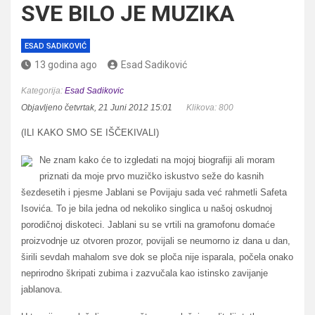
SVE BILO JE MUZIKA
ESAD SADIKOVIĆ
13 godina ago
Esad Sadiković
Kategorija:
Esad Sadikovic
Objavljeno četvrtak, 21 Juni 2012 15:01
Klikova: 800
(ILI KAKO SMO SE IŠČEKIVALI)
Ne znam kako će to izgledati na mojoj biografiji ali moram
priznati da moje prvo muzičko iskustvo seže do kasnih
šezdesetih i pjesme Jablani se Povijaju sada već rahmetli Safeta
Isovića. To je bila jedna od nekoliko singlica u našoj oskudnoj
porodičnoj diskoteci. Jablani su se vrtili na gramofonu domaće
proizvodnje uz otvoren prozor, povijali se neumorno iz dana u dan,
širili sevdah mahalom sve dok se ploča nije isparala, počela onako
neprirodno škripati zubima i zazvučala kao istinsko zavijanje
jablanova.