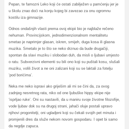
Pepan, te famozni Leko koji će ostati zabilježen u pamćenju jer je
u školu znao doći na konju kojeg bi zavezao za onu ogromnu
kostilu iza gimnazije.
Odnos ondašnjih vlasti prema ovoj ekipii bio je najblaže rečeno
nehuman. Provincijskom, jednodimenzionalnom mentalitetu
smetao je naprimjer glasan, iskren, smijeh, duga kosa ili glasna
muzika. Smetalo je to što se neko drznuo da bude drugačiji,
spontan da slavi muziku i slobodan duh, da misli o ljubavi umjesto
o ratu. Subverzivni elementi su bili ono koji su puštali kosu, slušali
muziku, volili život a ne oni zalizani koji su se laktali za fotelju
‘pod borićima’.
Neka me neko ispravi ako griješim ali mi se čini da, za ovog
zadnjeg nesretnog rata, niko od one ljubuške hippy ekipe nije
‘isprljao ruke’. Oni su nastavili, da u maniru svoje životne filozofije,
vode ljubav dok su na drugoj strani, jahači oluje postali upravo
njihovi progonitelji, oni ugladjeni koji su čekali svojih pet minuta i
promjenili dres da služe nekom novom gospodaru. I opet bi samo
da negdje zapuca.