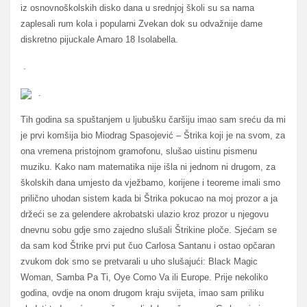
iz osnovnoškolskih disko dana u srednjoj školi su sa nama
zaplesali rum kola i popularni Zvekan dok su odvažnije dame
diskretno pijuckale Amaro 18 Isolabella.
.
.
Tih godina sa spuštanjem u ljubušku čaršiju imao sam sreću da mi
je prvi komšija bio Miodrag Spasojević – Štrika koji je na svom, za
ona vremena pristojnom gramofonu, slušao uistinu pismenu
muziku. Kako nam matematika nije išla ni jednom ni drugom, za
školskih dana umjesto da vježbamo, korijene i teoreme imali smo
prilično uhodan sistem kada bi Štrika pokucao na moj prozor a ja
držeći se za gelendere akrobatski ulazio kroz prozor u njegovu
dnevnu sobu gdje smo zajedno slušali Štrikine ploče. Sjećam se
da sam kod Štrike prvi put čuo Carlosa Santanu i ostao opčaran
zvukom dok smo se pretvarali u uho slušajući: Black Magic
Woman, Samba Pa Ti, Oye Como Va ili Europe. Prije nekoliko
godina, ovdje na onom drugom kraju svijeta, imao sam priliku