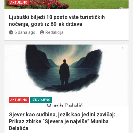
AKTUELNO
Ljubuški bilježi 10 posto više turističkih
noćenja, gosti iz 60-ak država
6 dana ago
Redakcija
AKTUELNO
IZDVOJENO
Sjever kao sudbina, jezik kao jedini zavičaj:
Prikaz zbirke “Sjevera je najviše” Muniba
Delalića