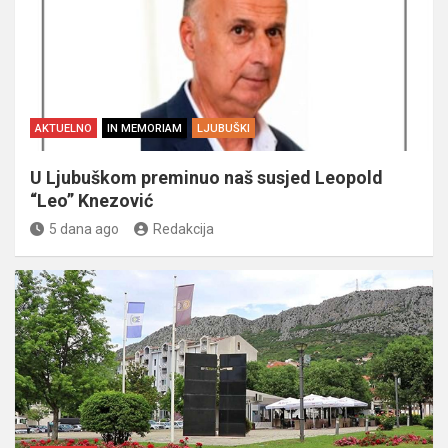
AKTUELNO
IN MEMORIAM
LJUBUŠKI
U Ljubuškom preminuo naš susjed Leopold
“Leo” Knezović
5 dana ago
Redakcija