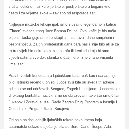
slušali odličnu muziku prije škole, poslije škole a bogami vrlo
često i za vrijeme škole – zavisno od rasporeda sati.
Najljepše muzičke lekcije ipak smo slušali u legendarnom kafiću
“Timon” sveprisutnog Joze Borasa Delina. Ovaj kafić je bio naša
orijentir tačka gdje smo se skupljali i iscrtavali dane smijehom i
bezbrižnošću. Za tih proleterskih dana para baš i nije bilo ali je za
to tu uvijek bio neko ko bi platio kafu ili kenijadu koju bi smo
cijedili satima sve dok slamka u čaši ne bi iznervirano vrisnula
‘ima izać’.
Pravih velikih koncerata u Ljubuškom tada, baš kao i danas, nije
bilo. Istinski rečeno u bivšoj Jugoslaviji bile su svega tri adrese
gdje su se oni održavali: Beograd, Zagreb I Ljubljana. U nedostaku
direktnog kontakta muzički smo se obrazovali i tako što smo čitali
Jukebox i Zdravo, slušali Radio Zagreb Drugi Program a kasnije i
Omladinski Program Radio Sarajeva.
Od onih najdosljednijih ljubuških rokera neka imena koja
automatski dolaze u sjećanje bila su Bure, Cane, Šćepo, Ada,