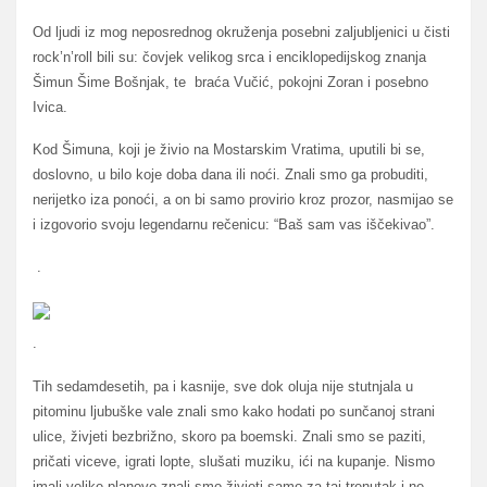
Od ljudi iz mog neposrednog okruženja posebni zaljubljenici u čisti
rock’n’roll bili su: čovjek velikog srca i enciklopedijskog znanja
Šimun Šime Bošnjak, te braća Vučić, pokojni Zoran i posebno
Ivica.
Kod Šimuna, koji je živio na Mostarskim Vratima, uputili bi se,
doslovno, u bilo koje doba dana ili noći. Znali smo ga probuditi,
nerijetko iza ponoći, a on bi samo provirio kroz prozor, nasmijao se
i izgovorio svoju legendarnu rečenicu: “Baš sam vas iščekivao”.
.
.
Tih sedamdesetih, pa i kasnije, sve dok oluja nije stutnjala u
pitominu ljubuške vale znali smo kako hodati po sunčanoj strani
ulice, živjeti bezbrižno, skoro pa boemski. Znali smo se paziti,
pričati viceve, igrati lopte, slušati muziku, ići na kupanje. Nismo
imali velike planove znali smo živjeti samo za taj trenutak i ne