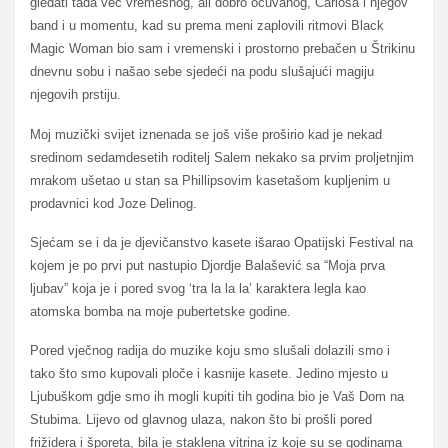
gledati tada već vremešnog, ali dobro očuvanog, Carlosa i njegov
band i u momentu, kad su prema meni zaplovili ritmovi Black
Magic Woman bio sam i vremenski i prostorno prebačen u Štrikinu
dnevnu sobu i našao sebe sjedeći na podu slušajući magiju
njegovih prstiju.
Moj muzički svijet iznenada se još više proširio kad je nekad
sredinom sedamdesetih roditelj Salem nekako sa prvim proljetnjim
mrakom ušetao u stan sa Phillipsovim kasetašom kupljenim u
prodavnici kod Joze Delinog.
Sjećam se i da je djevičanstvo kasete išarao Opatijski Festival na
kojem je po prvi put nastupio Djordje Balašević sa “Moja prva
ljubav” koja je i pored svog ‘tra la la la’ karaktera legla kao
atomska bomba na moje pubertetske godine.
Pored vječnog radija do muzike koju smo slušali dolazili smo i
tako što smo kupovali ploče i kasnije kasete. Jedino mjesto u
Ljubuškom gdje smo ih mogli kupiti tih godina bio je Vaš Dom na
Stubima. Lijevo od glavnog ulaza, nakon što bi prošli pored
frižidera i šporeta, bila je staklena vitrina iz koje su se godinama