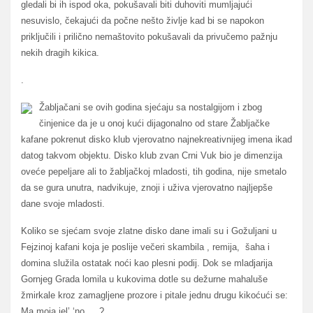
gledali bi ih ispod oka, pokušavali biti duhoviti mumljajući
nesuvislo, čekajući da počne nešto življe kad bi se napokon
priključili i prilično nemaštovito pokušavali da privučemo pažnju
nekih dragih kikica.
.
Žabljačani se ovih godina sjećaju sa nostalgijom i zbog
činjenice da je u onoj kući dijagonalno od stare Žabljačke
kafane pokrenut disko klub vjerovatno najnekreativnijeg imena ikad
datog takvom objektu. Disko klub zvan Crni Vuk bio je dimenzija
oveće pepeljare ali to žabljačkoj mladosti, tih godina, nije smetalo
da se gura unutra, nadvikuje, znoji i uživa vjerovatno najljepše
dane svoje mladosti.
Koliko se sjećam svoje zlatne disko dane imali su i Gožuljani u
Fejzinoj kafani koja je poslije večeri skambila , remija, šaha i
domina služila ostatak noći kao plesni podij. Dok se mladjarija
Gornjeg Grada lomila u kukovima dotle su dežurne mahaluše
žmirkale kroz zamagljene prozore i pitale jednu drugu kikoćući se:
Ma moja jel’ ‘no … ?