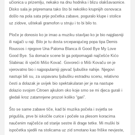
učionica u prizemlju, nekako na dnu hodnika i blizu olakšavaonice.
Disko sala je pripremana tako što bi nekoliko krupnijih osnovaca
došlo na pola sata prije početka zabave, poguralo klupe i stolice
uz zidove, uštekali gramofon u struju i to bi bilo to.
Ploče je donosio ko je imao a muziku stavljao ko je bio najglasniji
ili najjači u raji. Bilo je tu dosta srceparajućeg popa tipa Demis
Roussos i njegove Una Paloma Blanca ili Good Bye My Love
Good Bye. Sa domaće scene bi ga potpomagali najčešće Kićo
Slabinac ili vječiti Mišo Kovač. Govoreći o Miši Kovaču on je
vjerovatno bio i najpopularniji pjevač ljubuške nahije. Njegovi
nastupi bili su, za uspavanu ljubušku estradnu scenu, relativno
česti a dolazak je uvijek bio spektakularan jer je na nastupe
dolazio svojom Citroen ajkulom oko koje smo se mi djeca gurali i
gledali kroz zatamnjene prozori koliko “gari”.
Što se same zabave tiče, kad bi muzika počela i svjetla se
prigušila, prve bi iskočile curice i počele sa plesom koracima
naučenim najčešće od starije sestre ili drage tetke. Mi muški bi
ispočetka sjedili na stolicama uz zid smotano kao friške nevjeste,