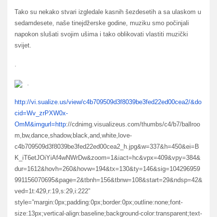
Tako su nekako stvari izgledale kasnih šezdesetih a sa ulaskom u
sedamdesete, naše tinejdžerske godine, muziku smo počinjali
napokon slušati svojim ušima i tako oblikovati vlastiti muzički
svijet.
.
.
http://vi.sualize.us/view/c4b709509d3f8039be3fed22ed00cea2/&do
cid=Wv_zrPXW0x-
OmM&imgurl=http
://cdnimg.visualizeus.com/thumbs/c4/b7/ballroo
m,bw,dance,shadow,black,and,white,love-
c4b709509d3f8039be3fed22ed00cea2_h.jpg&w=337&h=450&ei=B
K_iT6etJOiYiAf4wNWrDw&zoom=1&iact=hc&vpx=409&vpy=384&
dur=1612&hovh=260&hovw=194&tx=130&ty=146&sig=104296959
991156070695&page=2&tbnh=156&tbnw=108&start=29&ndsp=42&
ved=1t:429,r:19,s:29,i:222”
style=”margin:0px;padding:0px;border:0px;outline:none;font-
size:13px;vertical-align:baseline;background-color:transparent;text-