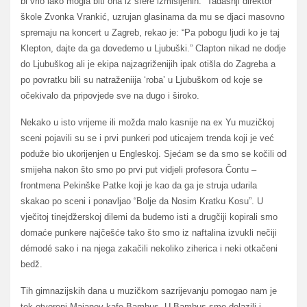
bi vrlo lako mogla biti ona iz sfere izmišljenih. Tadašnji direktor
škole Zvonka Vrankić, uzrujan glasinama da mu se djaci masovno
spremaju na koncert u Zagreb, rekao je: “Pa pobogu ljudi ko je taj
Klepton, dajte da ga dovedemo u Ljubuški.” Clapton nikad ne dodje
do Ljubuškog ali je ekipa najzagriženijih ipak otišla do Zagreba a
po povratku bili su natraženiija ‘roba’ u Ljubuškom od koje se
očekivalo da pripovjede sve na dugo i široko.
Nekako u isto vrijeme ili možda malo kasnije na ex Yu muzičkoj
sceni pojavili su se i prvi punkeri pod uticajem trenda koji je već
poduže bio ukorijenjen u Engleskoj. Sjećam se da smo se kočili od
smijeha nakon što smo po prvi put vidjeli profesora Čontu –
frontmena Pekinške Patke koji je kao da ga je struja udarila
skakao po sceni i ponavljao “Bolje da Nosim Kratku Kosu”. U
vječitoj tinejdžerskoj dilemi da budemo isti a drugčiji kopirali smo
domaće punkere najčešće tako što smo iz naftalina izvukli nečiji
démodé sako i na njega zakačili nekoliko ziherica i neki otkačeni
bedž.
Tih gimnazijskih dana u muzičkom sazrijevanju pomogao nam je
tek otvoreni Majanov kafe Bambus. U Bambus smo dolazili i