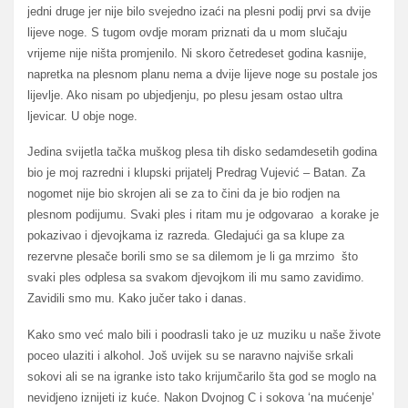
jedni druge jer nije bilo svejedno izaći na plesni podij prvi sa dvije
lijeve noge. S tugom ovdje moram priznati da u mom slučaju
vrijeme nije ništa promjenilo. Ni skoro četredeset godina kasnije,
napretka na plesnom planu nema a dvije lijeve noge su postale jos
lijevlje. Ako nisam po ubjedjenju, po plesu jesam ostao ultra
ljevicar. U obje noge.
Jedina svijetla tačka muškog plesa tih disko sedamdesetih godina
bio je moj razredni i klupski prijatelj Predrag Vujević – Batan. Za
nogomet nije bio skrojen ali se za to čini da je bio rodjen na
plesnom podijumu. Svaki ples i ritam mu je odgovarao a korake je
pokazivao i djevojkama iz razreda. Gledajući ga sa klupe za
rezervne plesače borili smo se sa dilemom je li ga mrzimo što
svaki ples odplesa sa svakom djevojkom ili mu samo zavidimo.
Zavidili smo mu. Kako jučer tako i danas.
Kako smo već malo bili i poodrasli tako je uz muziku u naše živote
poceo ulaziti i alkohol. Još uvijek su se naravno najviše srkali
sokovi ali se na igranke isto tako krijumčarilo šta god se moglo na
nevidjeno iznijeti iz kuće. Nakon Dvojnog C i sokova ‘na mućenje’