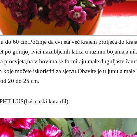
nu do 60 cm.Počinje da cvijeta već krajem proljeća do kraja
 pet po gornjoj ivici nazubljenih latica u raznim bojama,a ni
ka procvjeta,na vrhovima se formiraju male duguljaste čaur
oje možete iskoristiti za sjetvu.Obavite je u junu,a male b
 od 20 do 25 cm.
LLUS(baštenski karanfil)