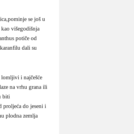
nica,pominje se još u
e kao višegodišnja
anthus potiče od
karanfilu dali su
 lomljivi i najčešće
aze na vrhu grana ili
 biti
od proljeća do jeseni i
 mu plodna zemlja