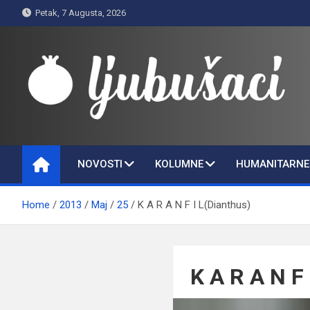
Skip
Petak, 7 Augusta, 2026
to
content
Ljubušaci
Svom voljenom gradu
NOVOSTI
KOLUMNE
HUMANITARNE 
Home
2013
Maj
25
K A R A N F I L(Dianthus)
K A R A N F 