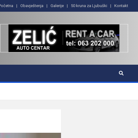
Početna
Obavještenja
Galerije
50 kruna za Ljubuški
Kontakt