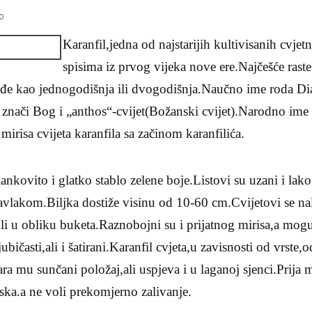
o
Karanfil,jedna od najstarijih kultivisanih cvjet
spisima iz prvog vijeka nove ere.Najčešće rast
jeđe kao jednogodišnja ili dvogodišnja.Naučno ime roda Di
to znači Bog i „anthos“-cvijet(Božanski cvijet).Narodno ime 
mirisa cvijeta karanfila sa začinom karanfilića.
lankovito i glatko stablo zelene boje.Listovi su uzani i lako
vlakom.Biljka dostiže visinu od 10-60 cm.Cvijetovi se nal
ili u obliku buketa.Raznobojni su i prijatnog mirisa,a mogu
ljubičasti,ali i šatirani.Karanfil cvjeta,u zavisnosti od vrste,
a mu sunčani položaj,ali uspjeva i u laganoj sjenci.Prija
eska.a ne voli prekomjerno zalivanje.