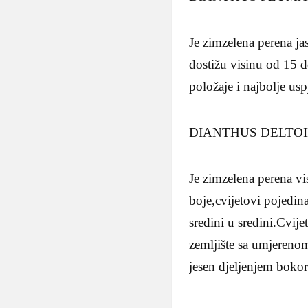
Je zimzelena perena ja
dostižu visinu od 15 d
položaje i najbolje us
DIANTHUS DELTOIDES
Je zimzelena perena vi
boje,cvijetovi pojedina
sredini u sredini.Cvij
zemljište sa umjereno
jesen djeljenjem boko