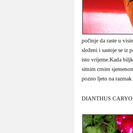
počinje da raste u visi
složeni i sastoje se iz
isto vrijeme.Kada bilj
sitnim crnim sjemenom k
pozno ljeto na razmak
DIANTHUS CARYOPHI