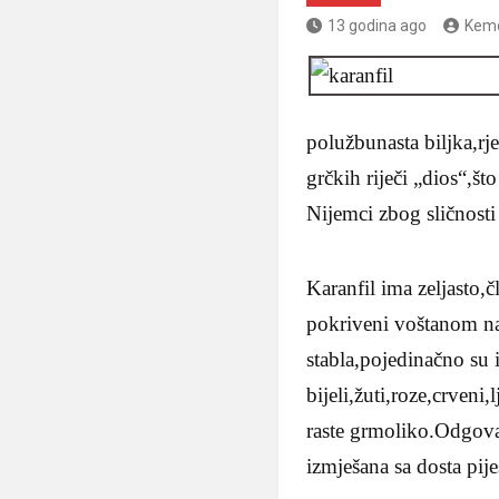
13 godina ago
Kem
polužbunasta biljka,r
grčkih riječi „dios“,š
Nijemci zbog sličnosti 
Karanfil ima zeljasto,č
pokriveni voštanom na
stabla,pojedinačno su 
bijeli,žuti,roze,crveni,
raste grmoliko.Odgovar
izmješana sa dosta pij