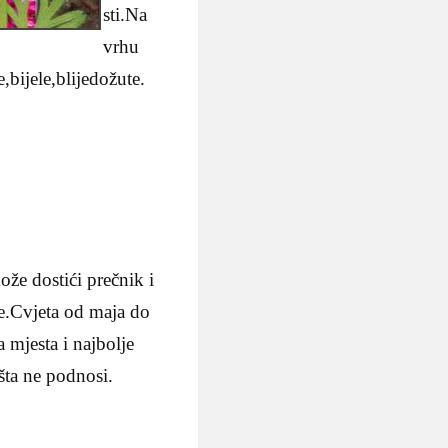
sti.Na
vrhu
,bijele,blijedožute.
ože dostići prečnik i
te.Cvjeta od maja do
a mjesta i najbolje
šta ne podnosi.