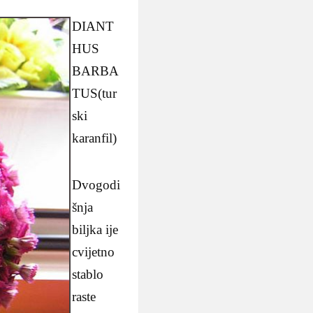
DIANT
HUS
BARBA
TUS(tur
ski
karanfil)
Dvogodi
šnja
biljka ije
cvijetno
stablo
raste