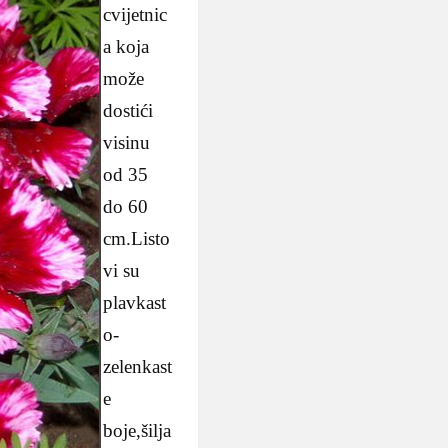
cvijetnic
a koja
može
dostići
visinu
od 35
do 60
cm.Listo
vi su
plavkast
o-
zelenkast
e
boje,šilja