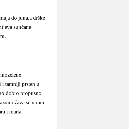
 maja do juna,a drške
htjeva sunčane
tu.
amnozelene
 i tamniji prsten u
gano dobro propusno
 razmnožava se u ranu
ra i marta.