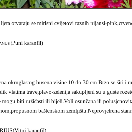
ljeta otvaraju se mirisni cvijetovi raznih nijansi-pink,crvene
Puni karanfil)
ANUS (
ena okruglastog busena visine 10 do 30 cm.Brzo se širi i m
lik vlatima trave,plavo-zeleni,a sakupljeni su u guste roze
 mogu biti ružičasti ili bijeli.Voli osunčana ili polusjenovit
žnom,propusnom baštenskom zemljištu.Neprovjetrena stani
S(Vrtni karanfil)