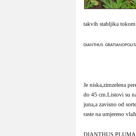
takvih stabljika tokom 
DIANTHUS GRATIANOPOLIT
Je niska,zimzelena per
do 45 cm.Listovi su na
juna,a zavisno od sorte
raste na umjereno vla
DIANTHUS PLUMARIU