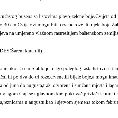
stučastog busena sa listovima plavo-zelene boje.Cvijeta od
o 30 cm.Cvijetovi mogu biti crvene,roze ili bijele boje.Za
pjeva na umjereno vlažnom rastresitijem baštenskom zemljiš
(Šareni karanfil)
sine oko 15 cm.Stablo je blago poleglog rasta,listovi su t
čni ili po dva do tri roze,crvene,ili bijele boje,a mogu imati
eta od juna do augusta,traži otvorena i sunčana mjesta i la
m vlagom.Gaji se uglavnom kao pokrivač,privlači leptire i
ra,reznicama u augustu,kao i sjetvom sjemena tokom februa