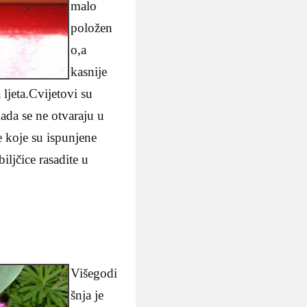
malo
položen
o,a
kasnije
 ljeta.Cvijetovi su
kada se ne otvaraju u
e koje su ispunjene
iljčice rasadite u
Višegodi
šnja je