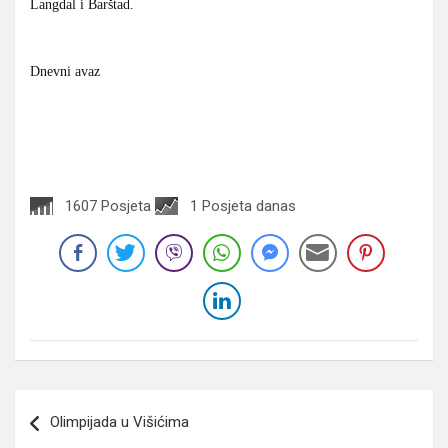
Langdal i Barštad.
Dnevni avaz
1607 Posjeta
1 Posjeta danas
Navigacija
Olimpijada u Višićima
članaka