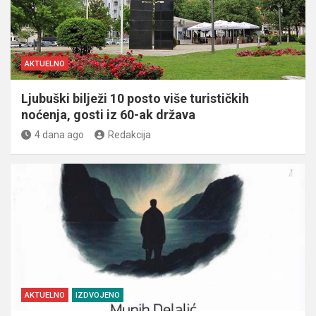
AKTUELNO
Ljubuški bilježi 10 posto više turističkih
noćenja, gosti iz 60-ak država
4 dana ago
Redakcija
AKTUELNO
IZDVOJENO