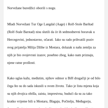
Norvežane buredžici oborili s nogu.
Mladi Norvežani Tur Oge Langdal (Aage) i Rolf-Stole Barštad
(Rolf-Stale Barstad) nisu slutili da će ih sedmodnevni boravak u
Hercegovini, jednostavno, očarati. Iako su rado prihvatili poziv
svog prijatelja Milija Džihe iz Mostara, dolazak u našu zemlju za
njih je bio svojevrsni izazov, posebno zbog, kako nam priznaju,
njene ratne prošlosti.
Kako uglas kažu, međutim, njihov odmor u BiH drugačiji je od bilo
čega što su do sada iskusili u svom životu. Tako je lista mjesta koja
su njih dvojica obišla, zaista, impresivna, budući da su za tako
kratko vrijeme bili u Mostaru, Blagaju, Počitelju, Međugorju,