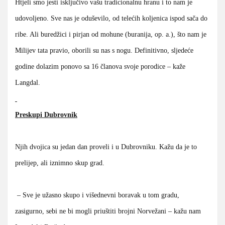
Htjeli smo jesti isključivo vašu tradicionalnu hranu i to nam je
udovoljeno. Sve nas je oduševilo, od telećih koljenica ispod sača do
ribe. Ali buredžici i pirjan od mohune (buranija, op. a.), što nam je
Milijev tata pravio, oborili su nas s nogu. Definitivno, sljedeće
godine dolazim ponovo sa 16 članova svoje porodice – kaže
Langdal.
Preskupi Dubrovnik
Njih dvojica su jedan dan proveli i u Dubrovniku. Kažu da je to
prelijep, ali iznimno skup grad.
– Sve je užasno skupo i višednevni boravak u tom gradu,
zasigurno, sebi ne bi mogli priuštiti brojni Norvežani – kažu nam