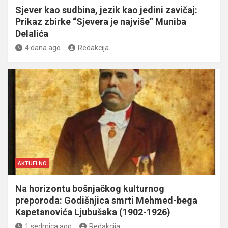
Sjever kao sudbina, jezik kao jedini zavičaj:
Prikaz zbirke “Sjevera je najviše” Muniba
Delalića
4 dana ago
Redakcija
AKTUELNO
Na horizontu bošnjačkog kulturnog
preporoda: Godišnjica smrti Mehmed-bega
Kapetanovića Ljubušaka (1902-1926)
1 sedmica ago
Redakcija