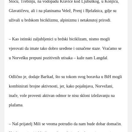
Stocu, Trebinju, na vodopadu Kravice kod Ljubuškog, u Konjicu,
Glavatičevu, ali i na planinama Velež, Prenj i Bjelašnica, gdje su
uživali u brdskom biciklizmu, alpinizmu i netaknutoj prirodi.
– Kao istinski zaljubljenici u brdski biciklizam, nismo mogli
vjerovati da imate tako dobro uređene i označene staze. Vraćamo se
u Norvešku prepuni pozitivnih utisaka – kaže nam Langdal.
Odlično je, dodaje Barštad, što su tokom svog boravka u BiH mogli
kombinirati brojne aktivnosti, jer, kako pojašnjava, Norvežani,
inače, vole provesti aktivan odmor te nisu skloni izležavanju na
plažama.
– Naš prijatelj Mili se veoma potrudio da nam bude dobar domaćin.