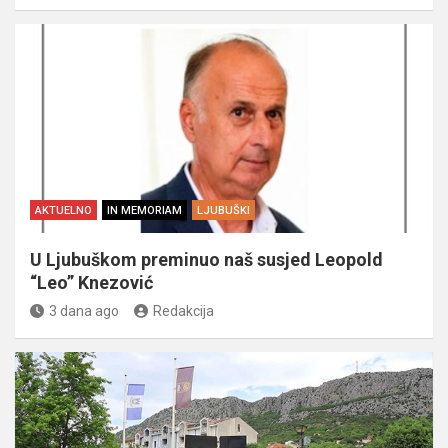
AKTUELNO
IN MEMORIAM
LJUBUŠKI
U Ljubuškom preminuo naš susjed Leopold
“Leo” Knezović
3 dana ago
Redakcija