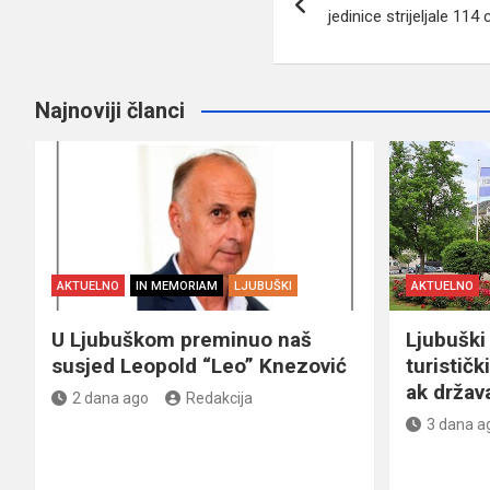
članaka
jedinice strijeljale 114 c
Najnoviji članci
AKTUELNO
IN MEMORIAM
LJUBUŠKI
AKTUELNO
U Ljubuškom preminuo naš
Ljubuški 
susjed Leopold “Leo” Knezović
turističk
ak držav
2 dana ago
Redakcija
3 dana a