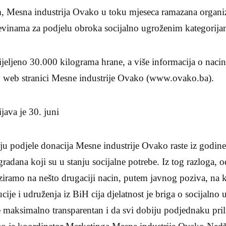
Mesna industrija Ovako u toku mjeseca ramazana organizi
vinama za podjelu obroka socijalno ugroženim kategorija
jeljeno 30.000 kilograma hrane, a više informacija o nacinu
 web stranici Mesne industrije Ovako (www.ovako.ba).
java je 30. juni
iju podjele donacija Mesne industrije Ovako raste iz godine
gradana koji su u stanju socijalne potrebe. Iz tog razloga, 
iramo na nešto drugaciji nacin, putem javnog poziva, na k
tucije i udruženja iz BiH cija djelatnost je briga o socijaln
de maksimalno transparentan i da svi dobiju podjednaku pri