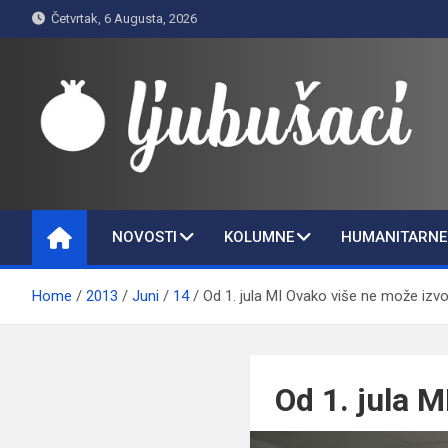
Skip
Četvrtak, 6 Augusta, 2026
to
content
Ljubušaci
Svom voljenom gradu
NOVOSTI
KOLUMNE
HUMANITARNE 
Home
2013
Juni
14
Od 1. jula MI Ovako više ne može izvo
Od 1. jula 