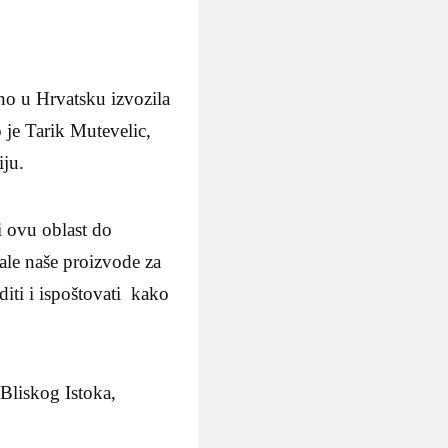
no u Hrvatsku izvozila
o je Tarik Mutevelic,
ju.
i ovu oblast do
vale naše proizvode za
diti i ispoštovati kako
Bliskog Istoka,