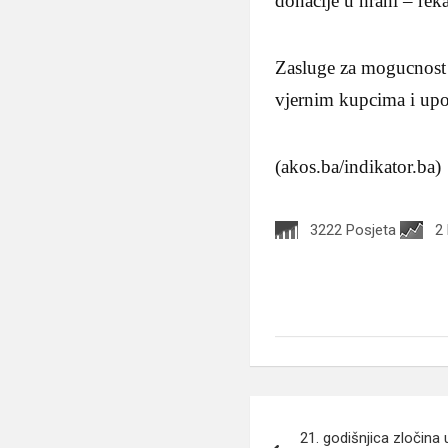
donacije u hrani – re
Zasluge za mogucnost 
vjernim kupcima i upo
(akos.ba/indikator.ba)
3222 Posjeta
2
Navigacija
21. godišnjica zločina 