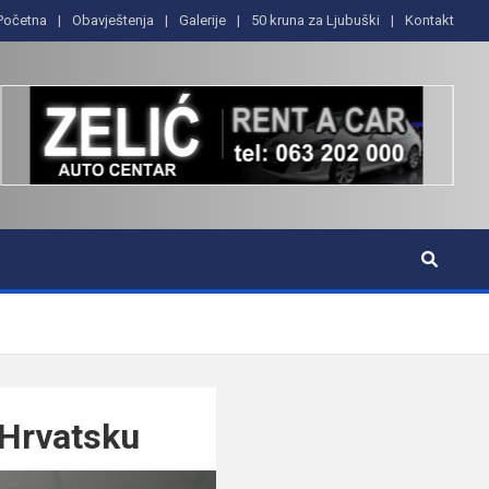
Početna
Obavještenja
Galerije
50 kruna za Ljubuški
Kontakt
 Hrvatsku