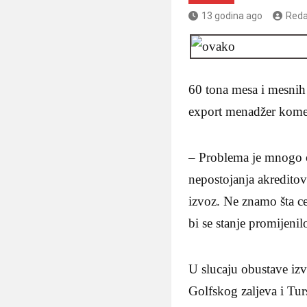
13 godina ago
Reda
60 tona mesa i mesnih p
export menadžer komen
– Problema je mnogo o
nepostojanja akreditov
izvoz. Ne znamo šta ce 
bi se stanje promijeni
U slucaju obustave izv
Golfskog zaljeva i Tur