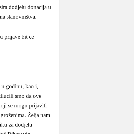
ra dodjelu donacija u
ma stanovništva.
 prijave bit ce
 u godinu, kao i,
odlucili smo da ove
oji se mogu prijaviti
o ugroženima. Želja nam
liku za dodjelu