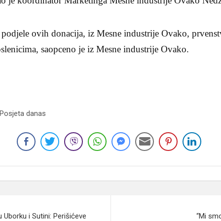
kao je koordinator Marketinga Mesne industrije Ovako Ned
podjele ovih donacija, iz Mesne industrije Ovako, prvenst
slenicima, saopceno je iz Mesne industrije Ovako.
 Posjeta danas
u Uborku i Sutini: Perišićeve
“Mi smo