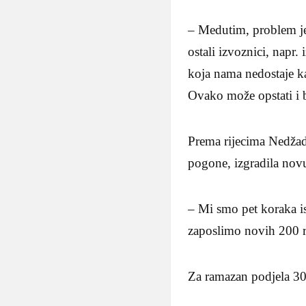
– Medutim, problem je
ostali izvoznici, napr.
koja nama nedostaje k
Ovako može opstati i 
Prema rijecima Nedžad
pogone, izgradila novu
– Mi smo pet koraka is
zaposlimo novih 200 r
Za ramazan podjela 3