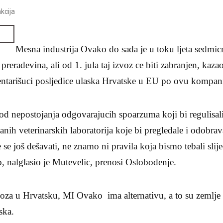
kcija
Mesna industrija Ovako do sada je u toku ljeta sedmic
reradevina, ali od 1. jula taj izvoz ce biti zabranjen, kaza
tarišuci posljedice ulaska Hrvatske u EU po ovu kompani
d nepostojanja odgovarajucih spoarzuma koji bi regulisal
anih veterinarskih laboratorija koje bi pregledale i odobra
se još dešavati, ne znamo ni pravila koja bismo tebali slije
lo, nalglasio je Mutevelic, prenosi Oslobodenje.
oza u Hrvatsku, MI Ovako ima alternativu, a to su zemlje 
ska.