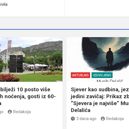
ivila
AKTUELNO
IZDVOJENO
bilježi 10 posto više
Sjever kao sudbina, jez
ih noćenja, gosti iz 60-
jedini zavičaj: Prikaz z
a
“Sjevera je najviše” Mu
Delalića
go
Redakcija
3 dana ago
Redakcija