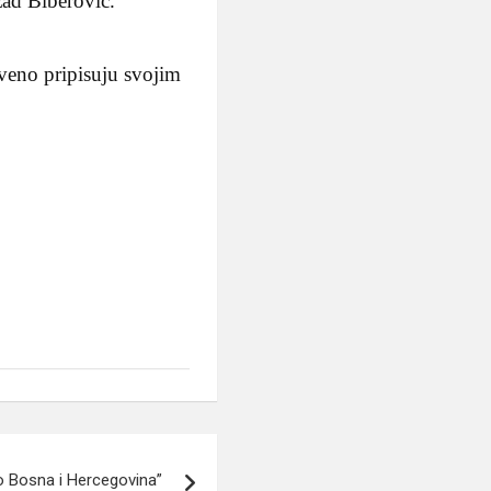
žad Biberovic.
veno pripisuju svojim
 Bosna i Hercegovina”