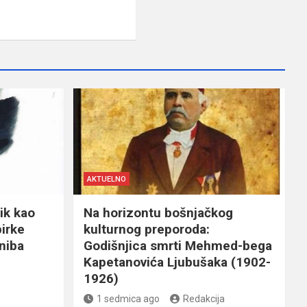
AKTUELNO
ik kao
Na horizontu bošnjačkog
birke
kulturnog preporoda:
niba
Godišnjica smrti Mehmed-bega
Kapetanovića Ljubušaka (1902-
1926)
1 sedmica ago
Redakcija