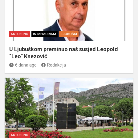
AKTUELNO
IN MEMORIAM
LJUBUŠKI
U Ljubuškom preminuo naš susjed Leopold
“Leo” Knezović
6 dana ago
Redakcija
AKTUELNO