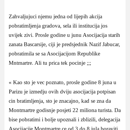
Zahvaljujuci njemu jedna od lijepih akcija
pobratimljenja gradova, sela ili institucija jos
uvijek zivi. Prosle godine u junu Asocijacija starih
zanata Bascarsije, ciji je predsjednik Nazif Jabucar,
pobratimila se sa Asocijacijom Republike
Mntmartre. Ali tu prica tek pocinje ;;;
« Kao sto je vec poznato, prosle godine 8 juna u
Parizu je izmedju ovih dviju asocijacija potpisan
cin bratimljenja, sto je znacajno, kad se zna da
Montmartre godisnje posjeti 22 miliona turista. Da
bise pobratimi i bolje upoznali i zblizili, delegacija
Asocijacije Montmartre ce od 3 do 8 jula boraviti