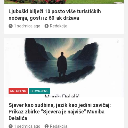
Ljubuški bilježi 10 posto više turističkih
noćenja, gosti iz 60-ak država
1 sedmica ago
Redakcija
AKTUELNO
IZDVOJENO
Sjever kao sudbina, jezik kao jedini zavičaj:
Prikaz zbirke “Sjevera je najviše” Muniba
Delalića
1 sedmica ago
Redakcija