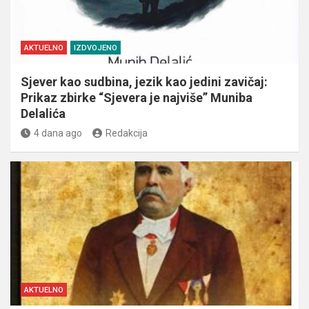
AKTUELNO
IZDVOJENO
Sjever kao sudbina, jezik kao jedini zavičaj:
Prikaz zbirke “Sjevera je najviše” Muniba
Delalića
4 dana ago
Redakcija
AKTUELNO