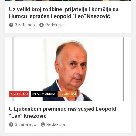
Uz veliki broj rodbine, prijatelja i komšija na
Humcu ispraćen Leopold “Leo” Knezović
3 sata ago
Redakcija
AKTUELNO
IN MEMORIAM
LJUBUŠKI
U Ljubuškom preminuo naš susjed Leopold
“Leo” Knezović
3 dana ago
Redakcija