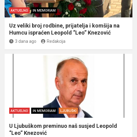
AKTUELNO
IN MEMORIAM
Uz veliki broj rodbine, prijatelja i komšija na
Humcu ispraćen Leopold “Leo” Knezović
3 dana ago
Redakcija
AKTUELNO
IN MEMORIAM
LJUBUŠKI
U Ljubuškom preminuo naš susjed Leopold
“Leo” Knezović