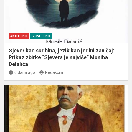
AKTUELNO
IZDVOJENO
Sjever kao sudbina, jezik kao jedini zavičaj:
Prikaz zbirke “Sjevera je najviše” Muniba
Delalića
6 dana ago
Redakcija