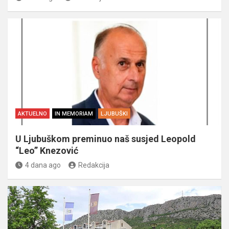
AKTUELNO
IN MEMORIAM
LJUBUŠKI
U Ljubuškom preminuo naš susjed Leopold
“Leo” Knezović
4 dana ago
Redakcija