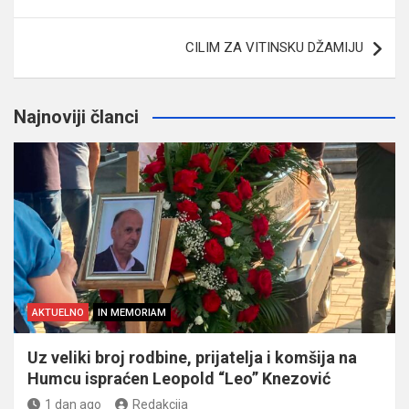
članaka
CILIM ZA VITINSKU DŽAMIJU
Najnoviji članci
AKTUELNO
IN MEMORIAM
Uz veliki broj rodbine, prijatelja i komšija na
Humcu ispraćen Leopold “Leo” Knezović
1 dan ago
Redakcija