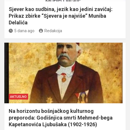
Sjever kao sudbina, jezik kao jedini zavičaj:
Prikaz zbirke “Sjevera je najviše” Muniba
Delalića
5 dana ago
Redakcija
AKTUELNO
Na horizontu bošnjačkog kulturnog
preporoda: Godišnjica smrti Mehmed-bega
Kapetanovića Ljubušaka (1902-1926)