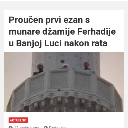
Proučen prvi ezan s
munare džamije Ferhadije
u Banjoj Luci nakon rata
AKTUELNO
13 godina ago
Redakcija