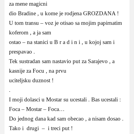
za mene magicni
dio Bradine , u kome je rodjena GROZDANA !
U tom transu – voz je otisao sa mojim papirnatim
koferom , a ja sam
ostao – na stanici u B r a d i n i , u kojoj sam i
prespavao .
Tek sustradan sam nastavio put za Sarajevo , a
kasnije za Focu , na prvu
uciteljsku duznost !
.
I moji dolasci u Mostar su ucestali . Bas ucestali :
Foca – Mostar – Foca…
Do jednog dana kad sam obecao , a nisam dosao .
Tako i drugi – i treci put !