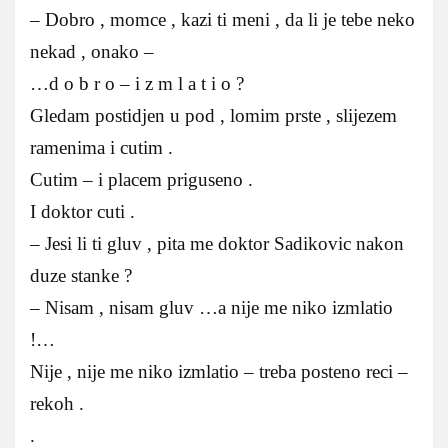
– Dobro , momce , kazi ti meni , da li je tebe neko
nekad , onako –
…d o b r o – i z m l a t i o ?
Gledam postidjen u pod , lomim prste , slijezem
ramenima i cutim .
Cutim – i placem priguseno .
I doktor cuti .
– Jesi li ti gluv , pita me doktor Sadikovic nakon
duze stanke ?
– Nisam , nisam gluv …a nije me niko izmlatio
!…
Nije , nije me niko izmlatio – treba posteno reci –
rekoh .
.