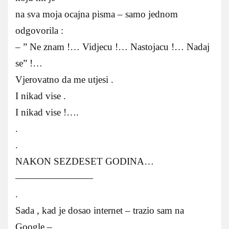
na sva moja ocajna pisma – samo jednom
odgovorila :
– ” Ne znam !… Vidjecu !… Nastojacu !… Nadaj
se” !…
Vjerovatno da me utjesi .
I nikad vise .
I nikad vise !….
.
.
NAKON SEZDESET GODINA…
————————
.
Sada , kad je dosao internet – trazio sam na
Google –