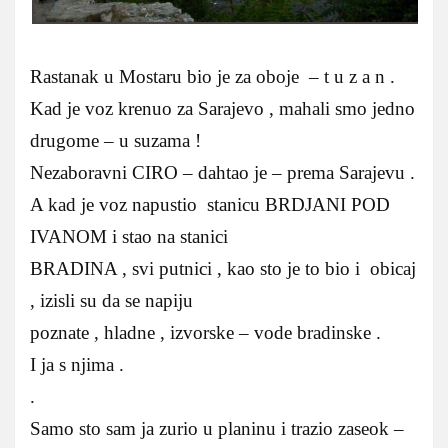
Rastanak u Mostaru bio je za oboje – t u z a n .
Kad je voz krenuo za Sarajevo , mahali smo jedno
drugome – u suzama !
Nezaboravni CIRO – dahtao je – prema Sarajevu .
A kad je voz napustio stanicu BRDJANI POD
IVANOM i stao na stanici
BRADINA , svi putnici , kao sto je to bio i obicaj
, izisli su da se napiju
poznate , hladne , izvorske – vode bradinske .
I ja s njima .
.
Samo sto sam ja zurio u planinu i trazio zaseok –