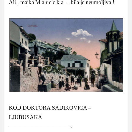
Ali , majka M a r e c k a – bila je neumoljiva !
KOD DOKTORA SADIKOVICA –
LJUBUSAKA
———————————-