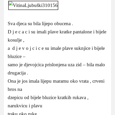
Sva djeca su bila lijepo obucena .
D j e c a c i su imali plave kratke pantalone i bijele
kosulje ,
a d j e v o j c i c e su imale plave suknjice i bijele
bluzice –
samo je djevojcica prislonjena uza zid – bila malo
drugacija .
Ona je jos imala lijepu maramu oko vrata , crveni
bros na
dzepicu od bijele bluzice kratkih rukava ,
narukvicu i plavu
traku oko ruke …