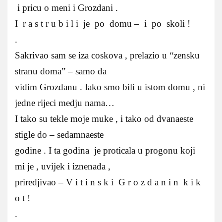
i pricu o meni i Grozdani .
I r a s t r u b i l i je po domu – i po skoli !
.
Sakrivao sam se iza coskova , prelazio u “zensku
stranu doma” – samo da
vidim Grozdanu . Iako smo bili u istom domu , ni
jedne rijeci medju nama…
I tako su tekle moje muke , i tako od dvanaeste
stigle do – sedamnaeste
godine . I ta godina je proticala u progonu koji
mi je , uvijek i iznenada ,
priredjivao – V i t i n s k i G r o z d a n i n k i k
o t !
.