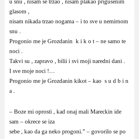
u snu , nisam se trzao , nisam plakao prigusenim
glasom ,
nisam nikada trzao nogama – i to sve u nemirnom
snu .
Progonio me je Grozdanin k i k o t – ne samo te
noci .
Takvi su , zapravo , bilii i svi moji naredni dani .
I sve moje noci !…
Progonio me je Grozdanin kikot – kao s u d b i n
a .
– Boze mi oprosti , kad onaj mali Mareckin ide
sam – okrece se iza
sebe , kao da ga neko progoni.” – govorilo se po