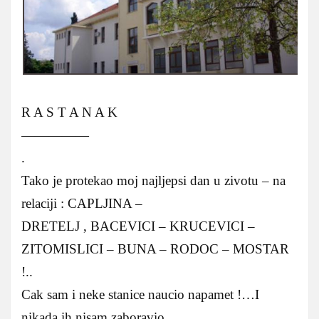
R A S T A N A K
—————
.
Tako je protekao moj najljepsi dan u zivotu – na
relaciji : CAPLJINA –
DRETELJ , BACEVICI – KRUCEVICI –
ZITOMISLICI – BUNA – RODOC – MOSTAR
!..
Cak sam i neke stanice naucio napamet !…I
nikada ih nisam zaboravio …