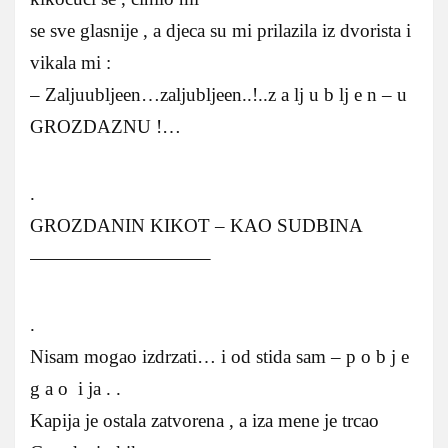
se sve glasnije , a djeca su mi prilazila iz dvorista i
vikala mi :
– Zaljuubljeen…zaljubljeen..!..z a lj u b lj e n – u
GROZDAZNU !…
.
GROZDANIN KIKOT – KAO SUDBINA
—————————–
.
Nisam mogao izdrzati… i od stida sam – p o b j e
g a o i ja . .
Kapija je ostala zatvorena , a iza mene je trcao