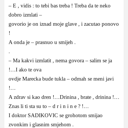
– E , vidis : to tebi bas treba ! Treba da te neko
dobro izmlati –
govorio je on iznad moje glave , i zacutao ponovo
!
A onda je – prasnuo u smijeh .
.
– Ma kakvi izmlatit , nema govora – salim se ja
!…I ako te ova
ovdje Marecka bude tukla – odmah se meni javi
!…
A zdrav si kao dren !…Drinina , brate , drinina !…
Znas li ti sta su to – d r i n i n e ? !…
I doktor SADIKOVIC se grohotom smijao
zvonkim i glasnim smjehom .