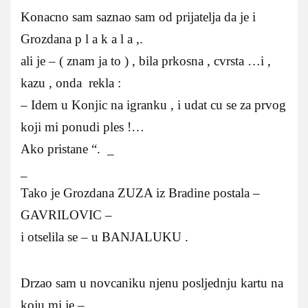
Konacno sam saznao sam od prijatelja da je i
Grozdana p l a k a l a ,.
ali je – ( znam ja to ) , bila prkosna , cvrsta …i ,
kazu , onda rekla :
– Idem u Konjic na igranku , i udat cu se za prvog
koji mi ponudi ples !…
Ako pristane “. _
_
Tako je Grozdana ZUZA iz Bradine postala –
GAVRILOVIC –
i otselila se – u BANJALUKU .
Drzao sam u novcaniku njenu posljednju kartu na
koju mi je –