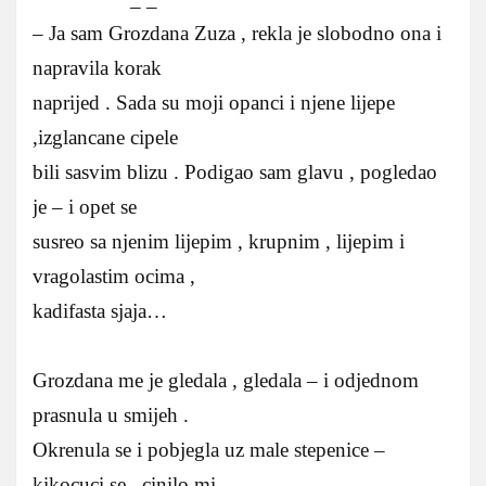
– Ja sam Grozdana Zuza , rekla je slobodno ona i
napravila korak
naprijed . Sada su moji opanci i njene lijepe
,izglancane cipele
bili sasvim blizu . Podigao sam glavu , pogledao
je – i opet se
susreo sa njenim lijepim , krupnim , lijepim i
vragolastim ocima ,
kadifasta sjaja…
Grozdana me je gledala , gledala – i odjednom
prasnula u smijeh .
Okrenula se i pobjegla uz male stepenice –
kikocuci se , cinilo mi