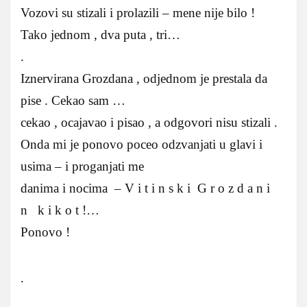
Vozovi su stizali i prolazili – mene nije bilo !
Tako jednom , dva puta , tri…
.
Iznervirana Grozdana , odjednom je prestala da
pise . Cekao sam …
cekao , ocajavao i pisao , a odgovori nisu stizali .
Onda mi je ponovo poceo odzvanjati u glavi i
usima – i proganjati me
danima i nocima – V i t i n s k i G r o z d a n i
n k i k o t !…
Ponovo !
.