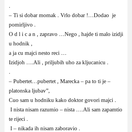
.
– Ti si dobar momak . Vrlo dobar !…Dodao je
pomirljivo .
O d l i c a n , zapravo …Nego , hajde ti malo izidji
u hodnik ,
a ja cu majci nesto reci …
Izidjoh ….Ali , priljubih uho za kljucanicu .
.
– Pubertet…pubertet , Marecka – pa to ti je –
platonska ljubav”,
Cuo sam u hodniku kako doktor govori majci .
I nista nisam razumio – nista ….Ali sam zapamtio
te rijeci .
I – nikada ih nisam zaboravio .