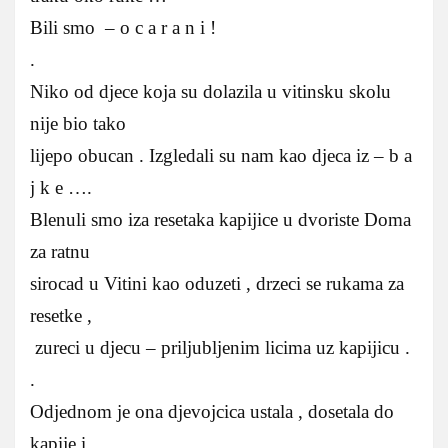
Bili smo – o c a r a n i !
.
Niko od djece koja su dolazila u vitinsku skolu
nije bio tako
lijepo obucan . Izgledali su nam kao djeca iz – b a
j k e ….
Blenuli smo iza resetaka kapijice u dvoriste Doma
za ratnu
sirocad u Vitini kao oduzeti , drzeci se rukama za
resetke ,
zureci u djecu – priljubljenim licima uz kapijicu .
.
Odjednom je ona djevojcica ustala , dosetala do
kapije i