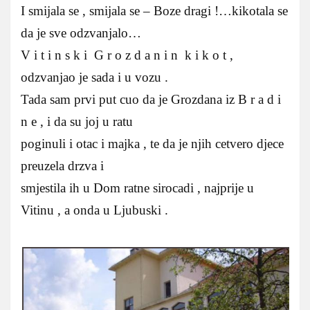
I smijala se , smijala se – Boze dragi !…kikotala se
da je sve odzvanjalo…
V i t i n s k i G r o z d a n i n k i k o t ,
odzvanjao je sada i u vozu .
Tada sam prvi put cuo da je Grozdana iz B r a d i
n e , i da su joj u ratu
poginuli i otac i majka , te da je njih cetvero djece
preuzela drzva i
smjestila ih u Dom ratne sirocadi , najprije u
Vitinu , a onda u Ljubuski .