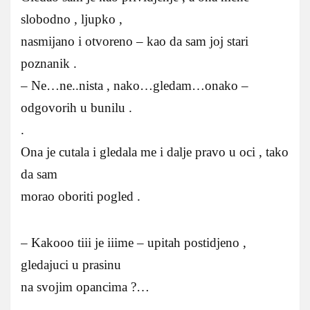
slobodno , ljupko ,
nasmijano i otvoreno – kao da sam joj stari
poznanik .
– Ne…ne..nista , nako…gledam…onako –
odgovorih u bunilu .
.
Ona je cutala i gledala me i dalje pravo u oci , tako
da sam
morao oboriti pogled .
– Kakooo tiii je iiime – upitah postidjeno ,
gledajuci u prasinu
na svojim opancima ?…
_ _