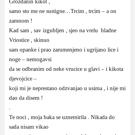
Grozdanin kikot ,
samo sto me ne sustigne…Trcim , trcim – a on
zamnom !
Kad sam , sav izgubljen , sjeo na vrelu hladne
Vriostice , skinuo
sam opanke i prao zarumenjeno i ugrijano lice i
noge – nemogavsi
da se odbranim od neke vrucice u glavi – i kikota
djevojcice –
koji mi je neprestano odzvanjao u usima , i nije mi
dao da disem !
.
Te noci , moja baka se uznemirila . Nikada do
sada nisam vikao