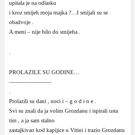
upitala je na odlasku
i kroz smijeh moja majka ?…I smijali su se
obadvoje .
A meni – nije bilo do smijeha .
.
PROLAZILE SU GODINE…
———————-
.
Prolazili su dani , noci i – g o d i n e .
Svi su znali da ja volim Grozdanu i ispirali usta
tim , a ja sam stalno
zastajkivao kod kapijice u Vitini i trazio Grozdanu