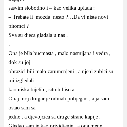
sasvim slobodno i – kao velika upitala :
– Trebate li mozda nesto ?…Da vi niste novi
pitomci ?
Sva su djeca gladala u nas .
.
Ona je bila bucmasta , malo nasmijana i vedra ,
dok su joj
obrazici bili malo zarumenjeni , a njeni zubici su
mi izgledali
kao niska bijelih , sitnih bisera …
Onaj moj drugar je odmah pobjegao , a ja sam
ostao sam sa
jedne , a djevojcica sa druge strane kapije .
Gledao sam je kao prividjenje , a ona mene