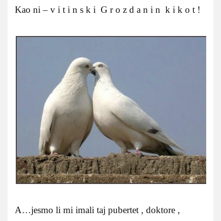
Kao ni – v i t i n s k i G r o z d a n i n k i k o t !
A…jesmo li mi imali taj pubertet , doktore ,