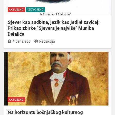
AKTUELNO
IZDVOJENO
Sjever kao sudbina, jezik kao jedini zavičaj:
Prikaz zbirke “Sjevera je najviše” Muniba
Delalića
4 dana ago
Redakcija
AKTUELNO
Na horizontu bošnjačkog kulturnog