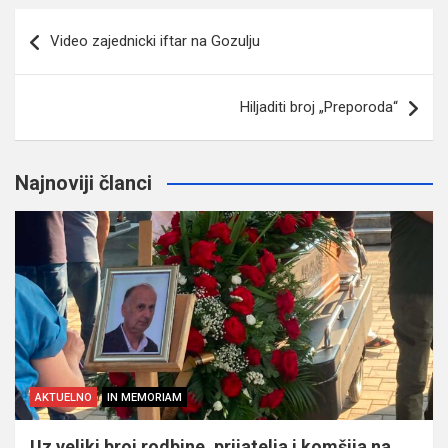
Navigacija
Video zajednicki iftar na Gozulju
članaka
Hiljaditi broj „Preporoda“
Najnoviji članci
AKTUELNO
IN MEMORIAM
Uz veliki broj rodbine, prijatelja i komšija na