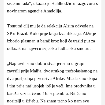
sistemu rada“, ukazao je Halilhodžić u razgovoru s
novinarom agencije Anadolija.
Trenutni cilj mu je da selekciju Alžira odvede na
SP u Brazil. Kolo prije kraja kvalifikacija, Alžir je
izborio plasman u baraž kroz koji će tražiti put za
odlazak na najveću svjetsku fudbalsku smotru.
„Napravili smo dobru stvar jer smo u grupi
završili prije Malija, dvostrukog trećeplasiranog na
dva posljednja prvenstva Afrike. Mlada smo ekipa
i tim prije naš uspjeh još je veći. Ime protivnika u
baražu saznat ćemo 16. septembra. Bit ćemo
nositelji u žrijebu. Ne znam tačno ko nam sve