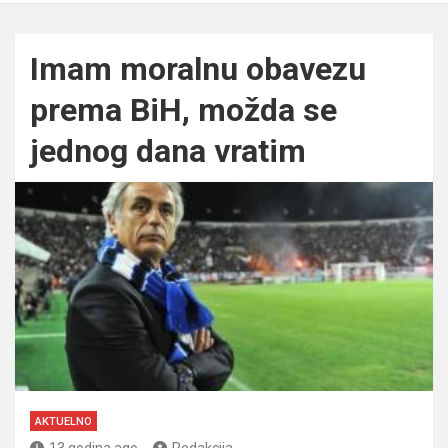
Imam moralnu obavezu
prema BiH, možda se
jednog dana vratim
AKTUELNO
13 godina ago
Redakcija