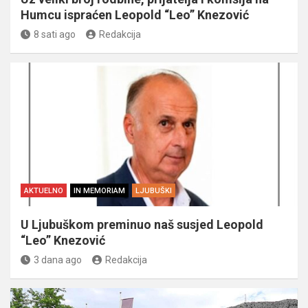
Humcu ispraćen Leopold “Leo” Knezović
8 sati ago
Redakcija
AKTUELNO
IN MEMORIAM
LJUBUŠKI
U Ljubuškom preminuo naš susjed Leopold
“Leo” Knezović
3 dana ago
Redakcija