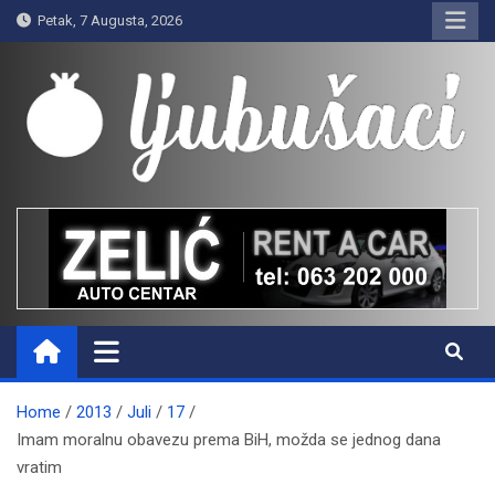
Skip
Petak, 7 Augusta, 2026
to
content
Ljubušaci
Svom voljenom gradu
Home
2013
Juli
17
Imam moralnu obavezu prema BiH, možda se jednog dana
vratim