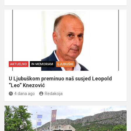
AKTUELNO
IN MEMORIAM
LJUBUŠKI
U Ljubuškom preminuo naš susjed Leopold
“Leo” Knezović
4 dana ago
Redakcija