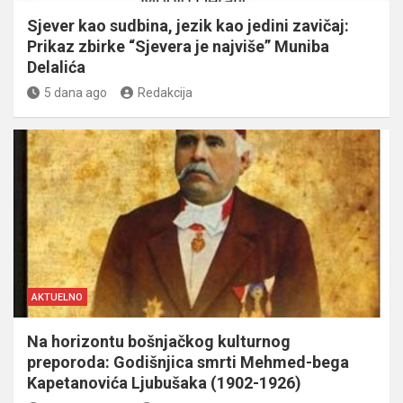
Sjever kao sudbina, jezik kao jedini zavičaj:
Prikaz zbirke “Sjevera je najviše” Muniba
Delalića
5 dana ago
Redakcija
AKTUELNO
Na horizontu bošnjačkog kulturnog
preporoda: Godišnjica smrti Mehmed-bega
Kapetanovića Ljubušaka (1902-1926)