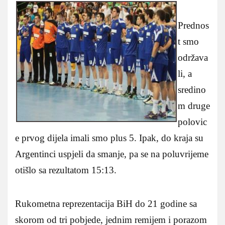
Prednos
t smo
održava
li, a
sredino
m druge
polovic
e prvog dijela imali smo plus 5. Ipak, do kraja su
Argentinci uspjeli da smanje, pa se na poluvrijeme
otišlo sa rezultatom 15:13.
Rukometna reprezentacija BiH do 21 godine sa
skorom od tri pobjede, jednim remijem i porazom