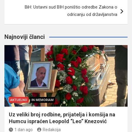
BiH: Ustavni sud BIH poništio odredbe Zakona o
odricanju od državljanstva
Najnoviji članci
AKTUELNO
IN MEMORIAM
Uz veliki broj rodbine, prijatelja i komšija na
Humcu ispraćen Leopold “Leo” Knezović
1 dan ago
Redakcija