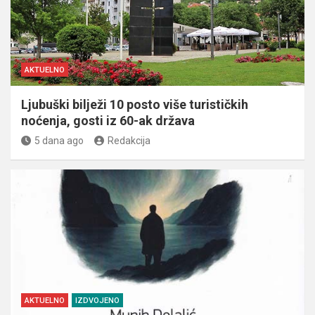
AKTUELNO
Ljubuški bilježi 10 posto više turističkih
noćenja, gosti iz 60-ak država
5 dana ago
Redakcija
AKTUELNO
IZDVOJENO