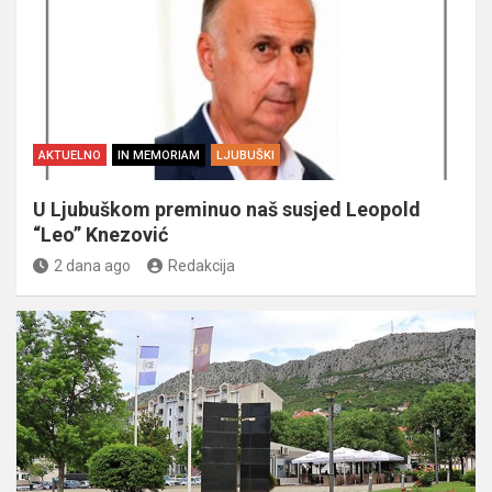
AKTUELNO
IN MEMORIAM
LJUBUŠKI
U Ljubuškom preminuo naš susjed Leopold
“Leo” Knezović
2 dana ago
Redakcija