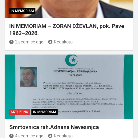
IN MEMORIAM
IN MEMORIAM – ZORAN DŽEVLAN, pok. Pave
1963–2026.
2 sedmice ago
Redakcija
AKTUELNO
IN MEMORIAM
Smrtovnica rah.Adnana Nevesinjca
4 sedmice ago
Redakcija