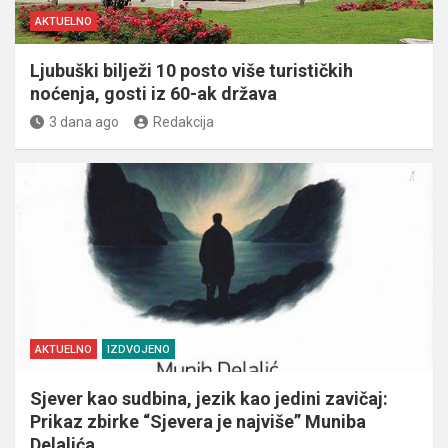
AKTUELNO
Ljubuški bilježi 10 posto više turističkih
noćenja, gosti iz 60-ak država
3 dana ago
Redakcija
AKTUELNO
IZDVOJENO
Sjever kao sudbina, jezik kao jedini zavičaj:
Prikaz zbirke “Sjevera je najviše” Muniba
Delalića