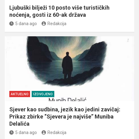
Ljubuški bilježi 10 posto više turističkih
noćenja, gosti iz 60-ak država
5 dana ago
Redakcija
AKTUELNO
IZDVOJENO
Sjever kao sudbina, jezik kao jedini zavičaj:
Prikaz zbirke “Sjevera je najviše” Muniba
Delalića
5 dana ago
Redakcija