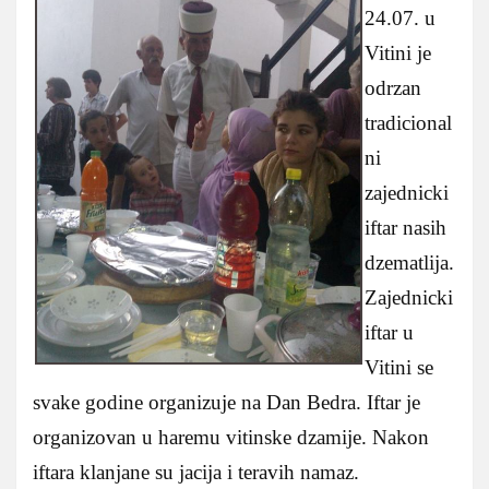
24.07. u
Vitini je
odrzan
tradicional
ni
zajednicki
iftar nasih
dzematlija.
Zajednicki
iftar u
Vitini se
svake godine organizuje na Dan Bedra. Iftar je
organizovan u haremu vitinske dzamije. Nakon
iftara klanjane su jacija i teravih namaz.