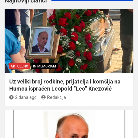
Najnoviji članci
AKTUELNO
IN MEMORIAM
Uz veliki broj rodbine, prijatelja i komšija na
Humcu ispraćen Leopold “Leo” Knezović
2 dana ago
Redakcija