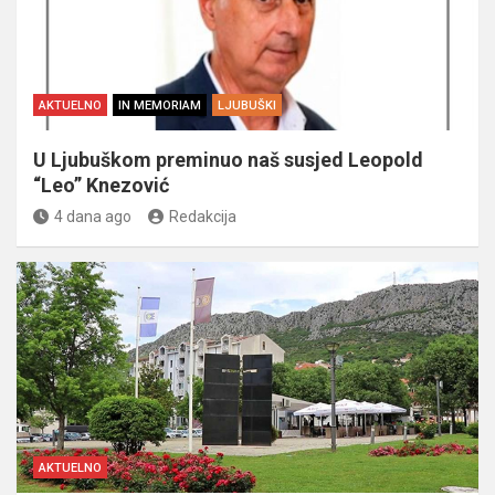
AKTUELNO
IN MEMORIAM
LJUBUŠKI
U Ljubuškom preminuo naš susjed Leopold
“Leo” Knezović
4 dana ago
Redakcija
AKTUELNO