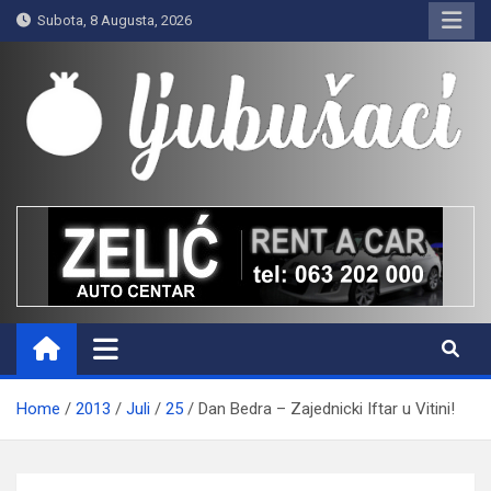
Skip
Subota, 8 Augusta, 2026
to
content
Ljubušaci
Svom voljenom gradu
Home
2013
Juli
25
Dan Bedra – Zajednicki Iftar u Vitini!