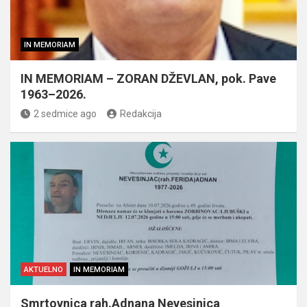
IN MEMORIAM
IN MEMORIAM – ZORAN DŽEVLAN, pok. Pave
1963–2026.
2 sedmice ago
Redakcija
AKTUELNO
IN MEMORIAM
Smrtovnica rah.Adnana Nevesinjca