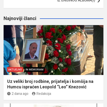
IZ ENISINOG ALBUMA(I)
Najnoviji članci
AKTUELNO
IN MEMORIAM
Uz veliki broj rodbine, prijatelja i komšija na
Humcu ispraćen Leopold “Leo” Knezović
2 dana ago
Redakcija