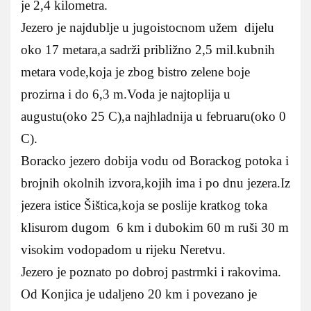
je 2,4 kilometra.
Jezero je najdublje u jugoistocnom užem dijelu
oko 17 metara,a sadrži približno 2,5 mil.kubnih
metara vode,koja je zbog bistro zelene boje
prozirna i do 6,3 m.Voda je najtoplija u
augustu(oko 25 C),a najhladnija u februaru(oko 0
C).
Boracko jezero dobija vodu od Borackog potoka i
brojnih okolnih izvora,kojih ima i po dnu jezera.Iz
jezera istice Šištica,koja se poslije kratkog toka
klisurom dugom 6 km i dubokim 60 m ruši 30 m
visokim vodopadom u rijeku Neretvu.
Jezero je poznato po dobroj pastrmki i rakovima.
Od Konjica je udaljeno 20 km i povezano je