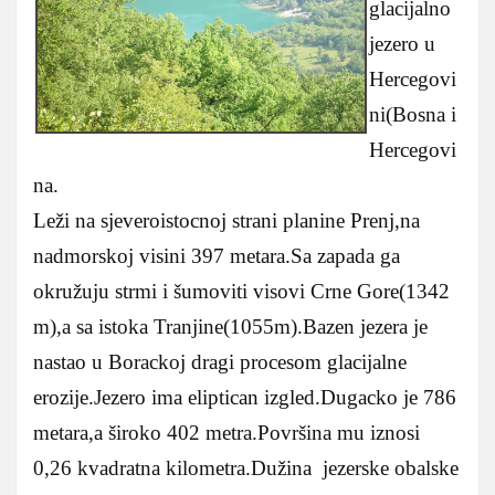
glacijalno
jezero u
Hercegovi
ni(Bosna i
Hercegovi
na.
Leži na sjeveroistocnoj strani planine Prenj,na
nadmorskoj visini 397 metara.Sa zapada ga
okružuju strmi i šumoviti visovi Crne Gore(1342
m),a sa istoka Tranjine(1055m).Bazen jezera je
nastao u Borackoj dragi procesom glacijalne
erozije.Jezero ima eliptican izgled.Dugacko je 786
metara,a široko 402 metra.Površina mu iznosi
0,26 kvadratna kilometra.Dužina jezerske obalske