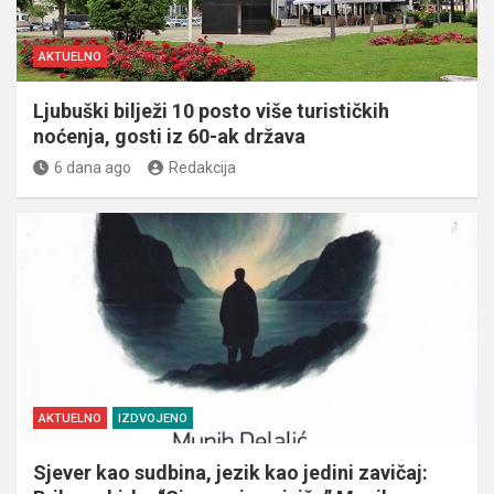
AKTUELNO
Ljubuški bilježi 10 posto više turističkih
noćenja, gosti iz 60-ak država
6 dana ago
Redakcija
AKTUELNO
IZDVOJENO
Sjever kao sudbina, jezik kao jedini zavičaj: