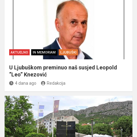
AKTUELNO
IN MEMORIAM
LJUBUŠKI
U Ljubuškom preminuo naš susjed Leopold
“Leo” Knezović
4 dana ago
Redakcija