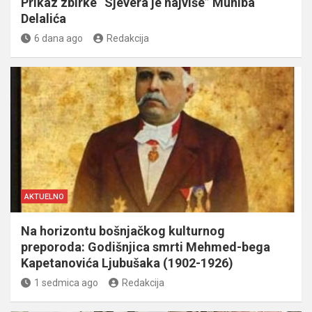
Prikaz zbirke “Sjevera je najviše” Muniba
Delalića
6 dana ago
Redakcija
AKTUELNO
Na horizontu bošnjačkog kulturnog
preporoda: Godišnjica smrti Mehmed-bega
Kapetanovića Ljubušaka (1902-1926)
1 sedmica ago
Redakcija