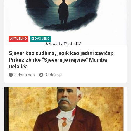
AKTUELNO
IZDVOJENO
Sjever kao sudbina, jezik kao jedini zavičaj:
Prikaz zbirke “Sjevera je najviše” Muniba
Delalića
3 dana ago
Redakcija