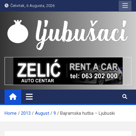
Skip
Četvrtak, 6 Augusta, 2026
to
content
Ljubušaci
Svom voljenom gradu
Home
2013
August
9
Bajramska hutba – Ljubuski