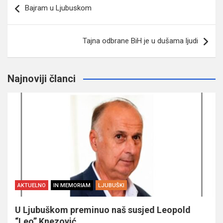
Bajram u Ljubuskom
članaka
Tajna odbrane BiH je u dušama ljudi
Najnoviji članci
AKTUELNO
IN MEMORIAM
LJUBUŠKI
U Ljubuškom preminuo naš susjed Leopold
“Leo” Knezović