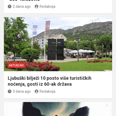
2 dana ago
Redakcija
AKTUELNO
Ljubuški bilježi 10 posto više turističkih
noćenja, gosti iz 60-ak država
3 dana ago
Redakcija