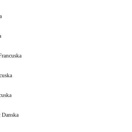
a
a
Francuska
ncuska
cuska
ć Danska