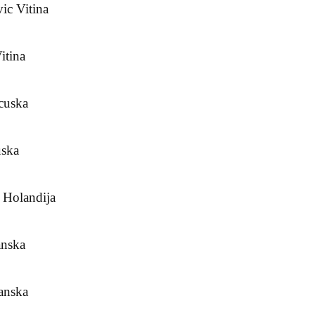
ic Vitina
itina
cuska
uska
 Holandija
anska
anska