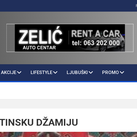
AKCIJE
LIFESTYLE
LJUBUŠKI
PROMO
ITINSKU DŽAMIJU