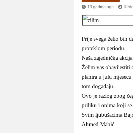
13 godina ago
Reda
Prije svega želio bih 
proteklom periodu.
Naša zajednička akcija
Želim vas obavijestiti
planira u julu mjesecu
tom događaju.
Ovo je razlog zbog čega
priliku i onima koji se j
Svim ljubušacima Baj
Ahmed Mahić