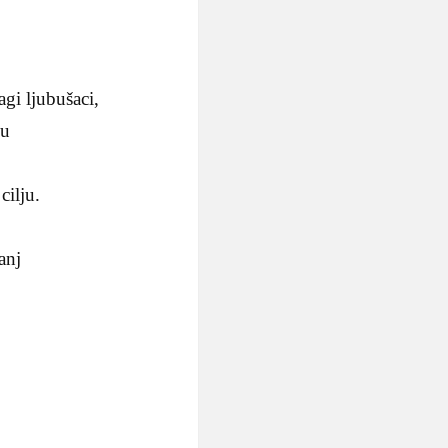
agi ljubušaci,
 u
cilju.
anj