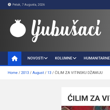
Skip
Petak, 7 Augusta, 2026
to
content
Ljubušaci
Svom voljenom gradu
NOVOSTI
KOLUMNE
HUMANITARNE 
Home
2013
August
13
ĆILIM ZA VITINSKU DŽAMIJU
ĆILIM ZA V