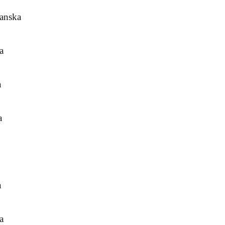
anska
a
a
a
a
a