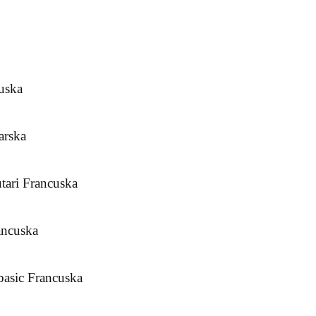
uska
arska
tari Francuska
ancuska
asic Francuska