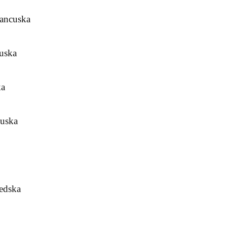
rancuska
cuska
ka
uska
edska