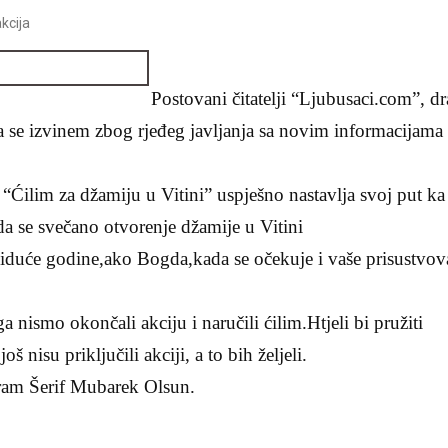
kcija
Postovani čitatelji “Ljubusaci.com”, dr
da se izvinem zbog rjeđeg javljanja sa novim informacijama
 “Ćilim za džamiju u Vitini” uspješno nastavlja svoj put ka 
 da se svečano otvorenje džamije u Vitini
 iduće godine,ako Bogda,kada se očekuje i vaše prisustvov
 nismo okončali akciju i naručili ćilim.Htjeli bi pružiti
oš nisu priključili akciji, a to bih željeli.
ram Šerif Mubarek Olsun.