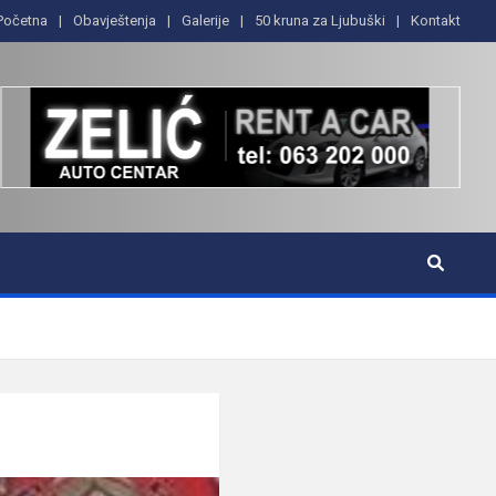
Početna
Obavještenja
Galerije
50 kruna za Ljubuški
Kontakt