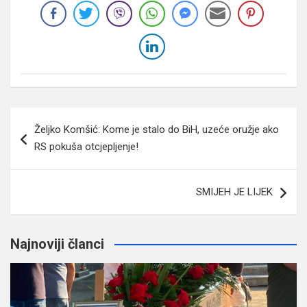
Navigacija
Željko Komšić: Kome je stalo do BiH, uzeće oružje ako
članaka
RS pokuša otcjepljenje!
SMIJEH JE LIJEK
Najnoviji članci