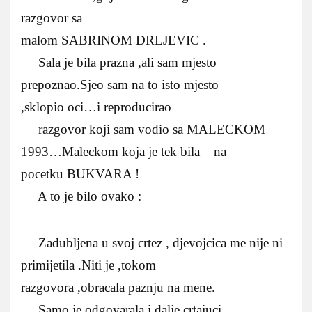
razgovor sa
malom SABRINOM DRLJEVIC .
Sala je bila prazna ,ali sam mjesto
prepoznao.Sjeo sam na to isto mjesto
,sklopio oci…i reproducirao
razgovor koji sam vodio sa MALECKOM
1993…Maleckom koja je tek bila – na
pocetku BUKVARA !
A to je bilo ovako :
Zadubljena u svoj crtez , djevojcica me nije ni
primijetila .Niti je ,tokom
razgovora ,obracala paznju na mene.
Samo je odgovarala i dalje crtajuci .