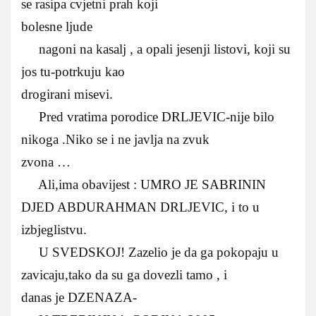
se rasipa cvjetni prah koji
bolesne ljude
nagoni na kasalj , a opali jesenji listovi, koji su
jos tu-potrkuju kao
drogirani misevi.
Pred vratima porodice DRLJEVIC-nije bilo
nikoga .Niko se i ne javlja na zvuk
zvona …
Ali,ima obavijest : UMRO JE SABRININ
DJED ABDURAHMAN DRLJEVIC, i to u
izbjeglistvu.
U SVEDSKOJ! Zazelio je da ga pokopaju u
zavicaju,tako da su ga dovezli tamo , i
danas je DZENAZA-