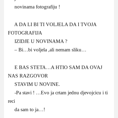
novinama fotografiju !
A DA LI BI TI VOLJELA DA I TVOJA
FOTOGRAFIJA
IZIDJE U NOVINAMA ?
– Bi…bi voljela ,ali nemam sliku…
E BAS STETA…A HTIO SAM DA OVAJ
NAS RAZGOVOR
STAVIM U NOVINE.
-Pa stavi ! …Evo ja crtam jednu djevojcicu i ti
reci
da sam to ja…!