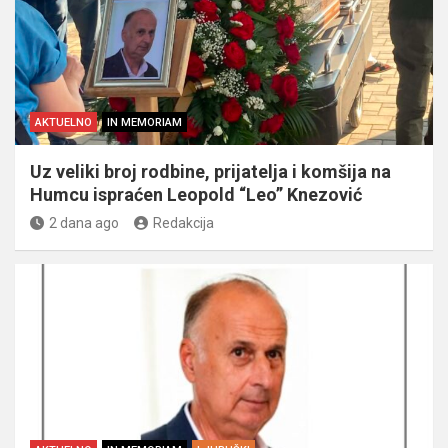
AKTUELNO
IN MEMORIAM
Uz veliki broj rodbine, prijatelja i komšija na
Humcu ispraćen Leopold “Leo” Knezović
2 dana ago
Redakcija