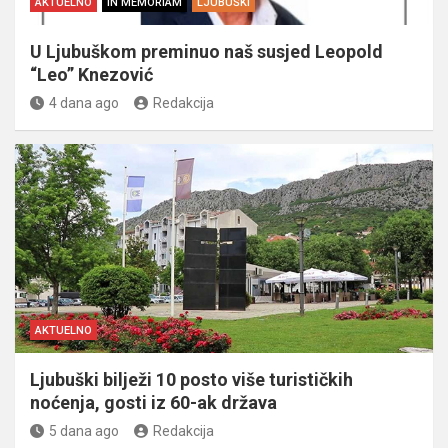
AKTUELNO
IN MEMORIAM
LJUBUŠKI
U Ljubuškom preminuo naš susjed Leopold
“Leo” Knezović
4 dana ago
Redakcija
AKTUELNO
Ljubuški bilježi 10 posto više turističkih
noćenja, gosti iz 60-ak država
5 dana ago
Redakcija