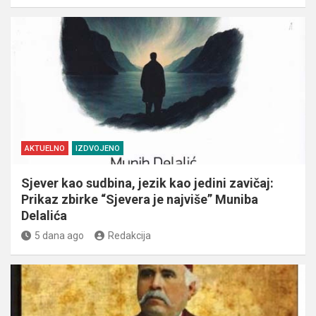
AKTUELNO
IZDVOJENO
Sjever kao sudbina, jezik kao jedini zavičaj:
Prikaz zbirke “Sjevera je najviše” Muniba
Delalića
5 dana ago
Redakcija