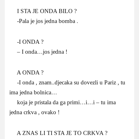
I STA JE ONDA BILO ?
-Pala je jos jedna bomba .
-I ONDA ?
– I onda…jos jedna !
A ONDA ?
-I onda , znam..djecaka su dovezli u Pariz , tu
ima jedna bolnica…
koja je pristala da ga primi…i…i – tu ima
jedna crkva , ovako !
A ZNAS LI TI STA JE TO CRKVA ?