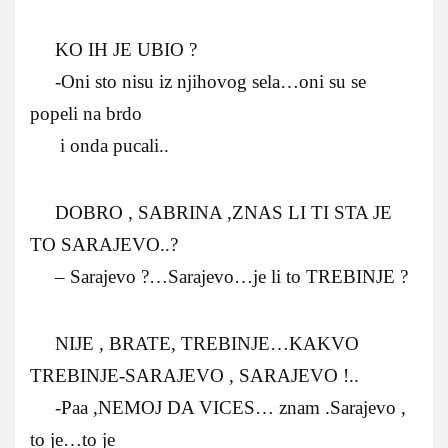
KO IH JE UBIO ?
-Oni sto nisu iz njihovog sela…oni su se
popeli na brdo
i onda pucali..
DOBRO , SABRINA ,ZNAS LI TI STA JE
TO SARAJEVO..?
– Sarajevo ?…Sarajevo…je li to TREBINJE ?
NIJE , BRATE, TREBINJE…KAKVO
TREBINJE-SARAJEVO , SARAJEVO !..
-Paa ,NEMOJ DA VICES… znam .Sarajevo ,
to je…to je