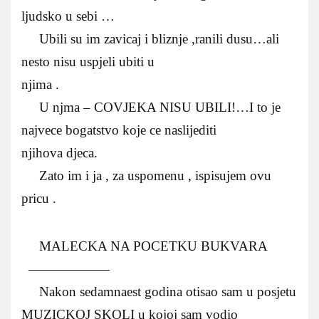
ljudsko u sebi …
Ubili su im zavicaj i bliznje ,ranili dusu…ali
nesto nisu uspjeli ubiti u
njima .
U njma – COVJEKA NISU UBILI!…I to je
najvece bogatstvo koje ce naslijediti
njihova djeca.
Zato im i ja , za uspomenu , ispisujem ovu
pricu .
MALECKA NA POCETKU BUKVARA
——————
Nakon sedamnaest godina otisao sam u posjetu
MUZICKOJ SKOLI u kojoj sam vodio