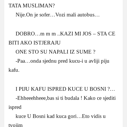
TATA MUSLIMAN?
Nije.On je sofer…Vozi mali autobus…
DOBRO…m m m ..KAZI MI JOS – STA CE
BITI AKO ISTJERAJU
ONE STO SU NAPALI IZ SUME ?
-Paa…onda sjednu pred kucu-i u avliji piju
kafu.
I PIJU KAFU ISPRED KUCE U BOSNI ?…
-Ehheeehheee,bas si ti budala ! Kako ce sjediti
ispred
kuce U Bosni kad kuca gori…Eto vidis u
tvojim