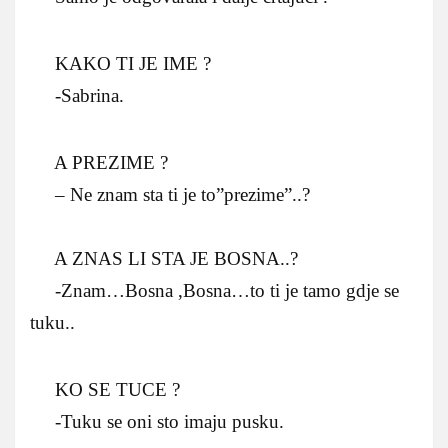
KAKO TI JE IME ?
-Sabrina.
A PREZIME ?
– Ne znam sta ti je to”prezime”..?
A ZNAS LI STA JE BOSNA..?
-Znam…Bosna ,Bosna…to ti je tamo gdje se
tuku..
KO SE TUCE ?
-Tuku se oni sto imaju pusku.