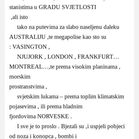
stanistima u GRADU SVJETLOSTI
,ali isto
tako na putevima za slabo naseljenu daleku
AUSTRALIJU ,te megapolise kao sto su
: VASINGTON ,
NJUJORK , LONDON , FRANKFURT…
MONTREAL…,te prema visokim planinama ,
morskim
prostranstvima ,
svjetskim lukama – prema toplim klimatskim
pojasevima , ili prema hladnim
fjordovima NORVESKE .
I sve je to proslo . Bjezali su ,i uspjeli pobjeci
od noza i konopca , bombi i