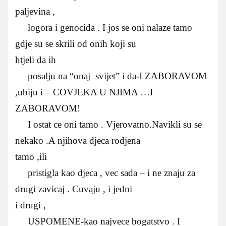
paljevina ,
logora i genocida . I jos se oni nalaze tamo
gdje su se skrili od onih koji su
htjeli da ih
posalju na “onaj svijet” i da-I ZABORAVOM
,ubiju i – COVJEKA U NJIMA …I
ZABORAVOM!
I ostat ce oni tamo . Vjerovatno.Navikli su se
nekako .A njihova djeca rodjena
tamo ,ili
pristigla kao djeca , vec sada – i ne znaju za
drugi zavicaj . Cuvaju , i jedni
i drugi ,
USPOMENE-kao najvece bogatstvo . I