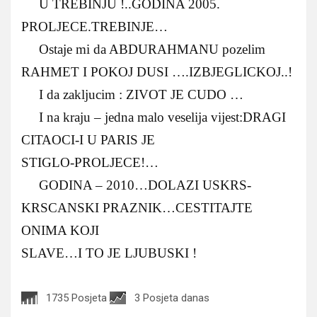
U TREBINJU !..GODINA 2005.
PROLJECE.TREBINJE…
Ostaje mi da ABDURAHMANU pozelim
RAHMET I POKOJ DUSI ….IZBJEGLICKOJ..!
I da zakljucim : ZIVOT JE CUDO …
I na kraju – jedna malo veselija vijest:DRAGI
CITAOCI-I U PARIS JE
STIGLO-PROLJECE!…
GODINA – 2010…DOLAZI USKRS-
KRSCANSKI PRAZNIK…CESTITAJTE
ONIMA KOJI
SLAVE…I TO JE LJUBUSKI !
1735 Posjeta
3 Posjeta danas