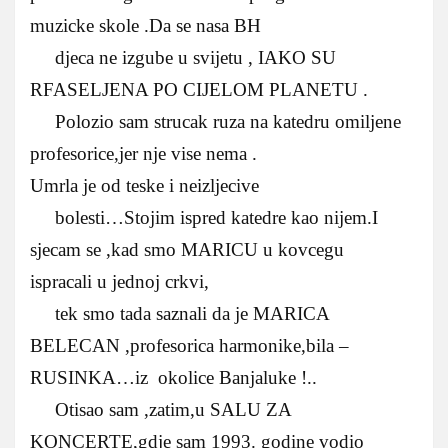
muzicke skole .Da se nasa BH
djeca ne izgube u svijetu , IAKO SU
RFASELJENA PO CIJELOM PLANETU .
Polozio sam strucak ruza na katedru omiljene
profesorice,jer nje vise nema .
Umrla je od teske i neizljecive
bolesti…Stojim ispred katedre kao nijem.I
sjecam se ,kad smo MARICU u kovcegu
ispracali u jednoj crkvi,
tek smo tada saznali da je MARICA
BELECAN ,profesorica harmonike,bila –
RUSINKA…iz okolice Banjaluke !..
Otisao sam ,zatim,u SALU ZA
KONCERTE,gdje sam 1993. godine vodio