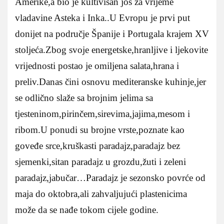
Amerike,a bio je kultivisan još za vrijeme
vladavine Asteka i Inka..U Evropu je prvi put
donijet na područje Španije i Portugala krajem XV
stoljeća.Zbog svoje energetske,hranljive i ljekovite
vrijednosti postao je omiljena salata,hrana i
preliv.Danas čini osnovu mediteranske kuhinje,jer
se odlično slaže sa brojnim jelima sa
tjesteninom,pirinčem,sirevima,jajima,mesom i
ribom.U ponudi su brojne vrste,poznate kao
goveđe srce,kruškasti paradajz,paradajz bez
sjemenki,sitan paradajz u grozdu,žuti i zeleni
paradajz,jabučar…Paradajz je sezonsko povrće od
maja do oktobra,ali zahvaljujući plastenicima
može da se nađe tokom cijele godine.