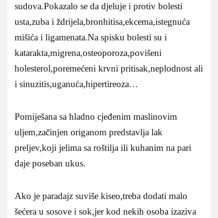
sudova.Pokazalo se da djeluje i protiv bolesti
usta,zuba i ždrijela,bronhitisa,ekcema,istegnuća
mišića i ligamenata.Na spisku bolesti su i
katarakta,migrena,osteoporoza,povišeni
holesterol,poremećeni krvni pritisak,neplodnost ali
i sinuzitis,uganuća,hipertireoza…
Pomiješana sa hladno cjeđenim maslinovim
uljem,začinjen origanom predstavlja lak
preljev,koji jelima sa roštilja ili kuhanim na pari
daje poseban ukus.
Ako je paradajz suviše kiseo,treba dodati malo
šećera u sosove i sok,jer kod nekih osoba izaziva