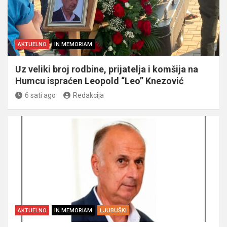
AKTUELNO
IN MEMORIAM
Uz veliki broj rodbine, prijatelja i komšija na
Humcu ispraćen Leopold “Leo” Knezović
6 sati ago
Redakcija
AKTUELNO
IN MEMORIAM
LJUBUŠKI