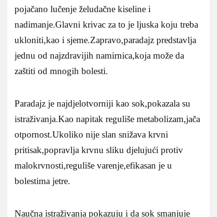
pojačano lučenje želudačne kiseline i
nadimanje.Glavni krivac za to je ljuska koju treba
ukloniti,kao i sjeme.Zapravo,paradajz predstavlja
jednu od najzdravijih namirnica,koja može da
zaštiti od mnogih bolesti.
Paradajz je najdjelotvorniji kao sok,pokazala su
istraživanja.Kao napitak reguliše metabolizam,jača
otpornost.Ukoliko nije slan snižava krvni
pritisak,popravlja krvnu sliku djelujući protiv
malokrvnosti,reguliše varenje,efikasan je u
bolestima jetre.
Naučna istraživanja pokazuju i da sok smanjuje