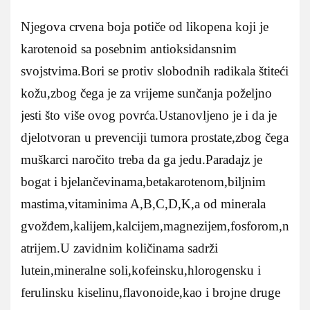
Njegova crvena boja potiče od likopena koji je
karotenoid sa posebnim antioksidansnim
svojstvima.Bori se protiv slobodnih radikala štiteći
kožu,zbog čega je za vrijeme sunčanja poželjno
jesti što više ovog povrća.Ustanovljeno je i da je
djelotvoran u prevenciji tumora prostate,zbog čega
muškarci naročito treba da ga jedu.Paradajz je
bogat i bjelančevinama,betakarotenom,biljnim
mastima,vitaminima A,B,C,D,K,a od minerala
gvožđem,kalijem,kalcijem,magnezijem,fosforom,n
atrijem.U zavidnim količinama sadrži
lutein,mineralne soli,kofeinsku,hlorogensku i
ferulinsku kiselinu,flavonoide,kao i brojne druge