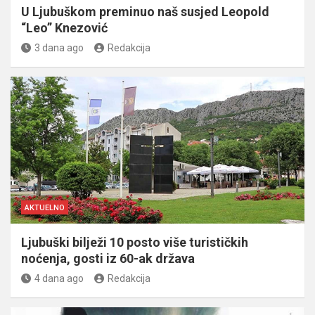
U Ljubuškom preminuo naš susjed Leopold
“Leo” Knezović
3 dana ago
Redakcija
AKTUELNO
Ljubuški bilježi 10 posto više turističkih
noćenja, gosti iz 60-ak država
4 dana ago
Redakcija