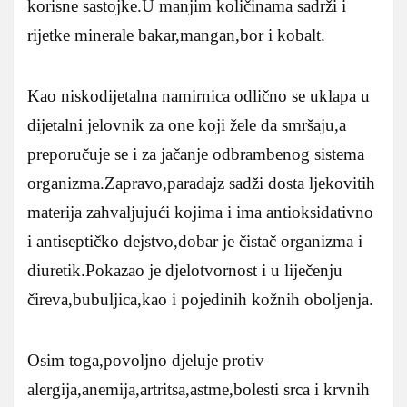
korisne sastojke.U manjim količinama sadrži i
rijetke minerale bakar,mangan,bor i kobalt.
Kao niskodijetalna namirnica odlično se uklapa u
dijetalni jelovnik za one koji žele da smršaju,a
preporučuje se i za jačanje odbrambenog sistema
organizma.Zapravo,paradajz sadži dosta ljekovitih
materija zahvaljujući kojima i ima antioksidativno
i antiseptičko dejstvo,dobar je čistač organizma i
diuretik.Pokazao je djelotvornost i u liječenju
čireva,bubuljica,kao i pojedinih kožnih oboljenja.
Osim toga,povoljno djeluje protiv
alergija,anemija,artritsa,astme,bolesti srca i krvnih