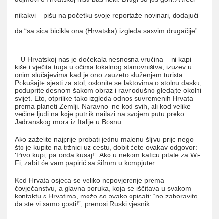
nikakvi – pišu na početku svoje reportaže novinari, dodajući
da “sa sica bicikla ona (Hrvatska) izgleda sasvim drugačije”.
– U Hrvatskoj nas je dočekala nesnosna vrućina – ni kapi
kiše i vječita tuga u očima lokalnog stanovništva, izuzev u
onim slučajevima kad je ono zauzeto služenjem turista.
Pokušajte sjesti za stol, oslonite se laktovima o stolnu dasku,
poduprite desnom šakom obraz i ravnodušno gledajte okolni
svijet. Eto, otprilike tako izgleda odnos suvremenih Hrvata
prema planeti Zemlji. Naravno, ne kod svih, ali kod velike
većine ljudi na koje putnik nailazi na svojem putu preko
Jadranskog mora iz Italije u Bosnu.
Ako zaželite najprije probati jednu malenu šljivu prije nego
što je kupite na tržnici uz cestu, dobit ćete ovakav odgovor:
‘Prvo kupi, pa onda kušaj!’. Ako u nekom kafiću pitate za Wi-
Fi, zabit će vam papirić sa šifrom u kompjuter.
Kod Hrvata osjeća se veliko nepovjerenje prema
čovječanstvu, a glavna poruka, koja se iščitava u svakom
kontaktu s Hrvatima, može se ovako opisati: “ne zaboravite
da ste vi samo gosti!”, prenosi Ruski vjesnik.