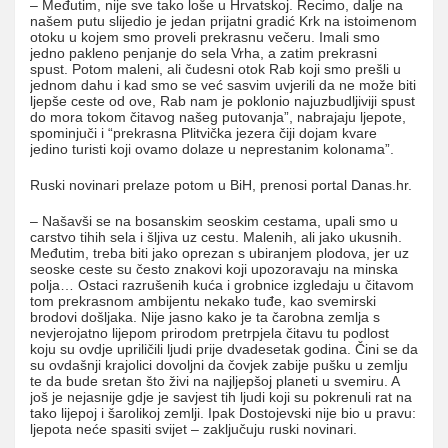
– Međutim, nije sve tako loše u Hrvatskoj. Recimo, dalje na
našem putu slijedio je jedan prijatni gradić Krk na istoimenom
otoku u kojem smo proveli prekrasnu večeru. Imali smo
jedno pakleno penjanje do sela Vrha, a zatim prekrasni
spust. Potom maleni, ali čudesni otok Rab koji smo prešli u
jednom dahu i kad smo se već sasvim uvjerili da ne može biti
ljepše ceste od ove, Rab nam je poklonio najuzbudljiviji spust
do mora tokom čitavog našeg putovanja”, nabrajaju ljepote,
spominjuči i “prekrasna Plitvička jezera čiji dojam kvare
jedino turisti koji ovamo dolaze u neprestanim kolonama”.
Ruski novinari prelaze potom u BiH, prenosi portal Danas.hr.
– Našavši se na bosanskim seoskim cestama, upali smo u
carstvo tihih sela i šljiva uz cestu. Malenih, ali jako ukusnih.
Međutim, treba biti jako oprezan s ubiranjem plodova, jer uz
seoske ceste su često znakovi koji upozoravaju na minska
polja… Ostaci razrušenih kuća i grobnice izgledaju u čitavom
tom prekrasnom ambijentu nekako tuđe, kao svemirski
brodovi došljaka. Nije jasno kako je ta čarobna zemlja s
nevjerojatno lijepom prirodom pretrpjela čitavu tu podlost
koju su ovdje upriličili ljudi prije dvadesetak godina. Čini se da
su ovdašnji krajolici dovoljni da čovjek zabije pušku u zemlju
te da bude sretan što živi na najljepšoj planeti u svemiru. A
još je nejasnije gdje je savjest tih ljudi koji su pokrenuli rat na
tako lijepoj i šarolikoj zemlji. Ipak Dostojevski nije bio u pravu:
ljepota neće spasiti svijet – zaključuju ruski novinari.