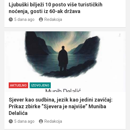
Ljubuški bilježi 10 posto više turističkih
noćenja, gosti iz 60-ak država
5 dana ago
Redakcija
AKTUELNO
IZDVOJENO
Sjever kao sudbina, jezik kao jedini zavičaj:
Prikaz zbirke “Sjevera je najviše” Muniba
Delalića
5 dana ago
Redakcija