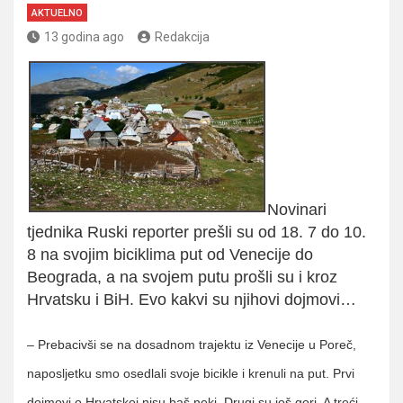
AKTUELNO
13 godina ago
Redakcija
Novinari
tjednika Ruski reporter prešli su od 18. 7 do 10.
8 na svojim biciklima put od Venecije do
Beograda, a na svojem putu prošli su i kroz
Hrvatsku i BiH. Evo kakvi su njihovi dojmovi…
– Prebacivši se na dosadnom trajektu iz Venecije u Poreč,
naposljetku smo osedlali svoje bicikle i krenuli na put. Prvi
dojmovi o Hrvatskoj nisu baš neki. Drugi su još gori. A treći