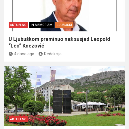
AKTUELNO
IN MEMORIAM
LJUBUŠKI
U Ljubuškom preminuo naš susjed Leopold
“Leo” Knezović
4 dana ago
Redakcija
AKTUELNO