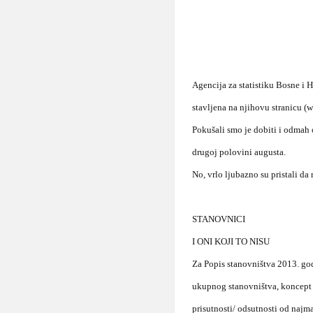
Agencija za statistiku Bosne i H
stavljena na njihovu stranicu (
Pokušali smo je dobiti i odmah 
drugoj polovini augusta.
No, vrlo ljubazno su pristali 
STANOVNICI
I ONI KOJI TO NISU
Za Popis stanovništva 2013. god
ukupnog stanovništva, koncept u
prisutnosti/ odsutnosti od najma