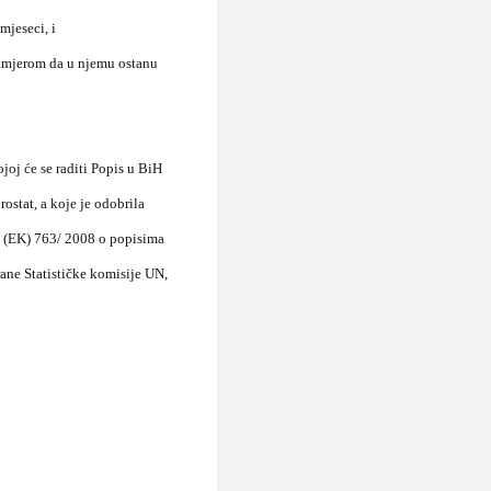
mjeseci, i
namjerom da u njemu ostanu
oj će se raditi Popis u BiH
stat, a koje je odobrila
m (EK) 763/ 2008 o popisima
ane Statističke komisije UN,