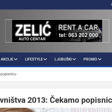
AKCIJE
LIFESTYLE
LJUBUŠKI
PROMO
 popisnicu
vništva 2013: Čekamo popisni