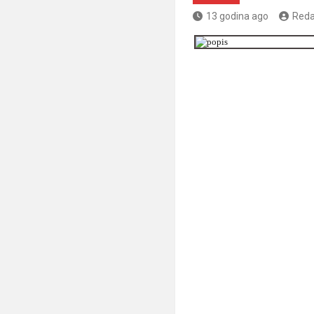
13 godina ago
Reda