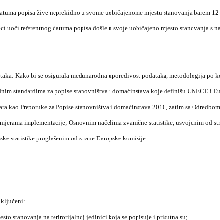
datuma popisa žive neprekidno u svome uobičajenome mjestu stanovanja barem 12 
ci uoči referentnog datuma popisa došle u svoje uobičajeno mjesto stanovanja s 
ka: Kako bi se osigurala međunarodna uporedivost podataka, metodologija po koj
nim standardima za popise stanovništva i domaćinstava koje definišu UNECE i Euro
ičara kao Preporuke za Popise stanovništva i domaćinstava 2010, zatim sa Odredbo
 mjerama implementacije; Osnovnim načelima zvanične statistike, usvojenim od str
ske statistike proglašenim od strane Evropske komisije.
uključeni:
sto stanovanja na terirorijalnoj jedinici koja se popisuje i prisutna su;