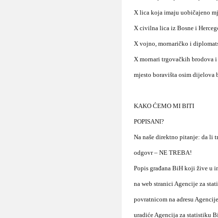
X lica koja imaju uobičajeno mje
X civilna lica iz Bosne i Herceg
X vojno, mornaričko i diplomat
X mornari trgovačkih brodova i 
mjesto boravišta osim dijelova b
KAKO ĆEMO MI BITI
POPISANI?
Na naše direktno pitanje: da li
odgovr – NE TREBA!
Popis građana BiH koji žive u i
na web stranici Agencije za stat
povratnicom na adresu Agencije 
uradiće Agencija za statistiku 