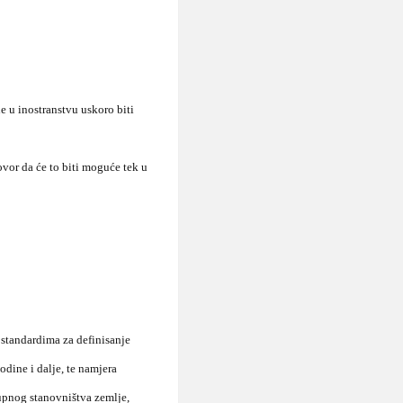
e u inostranstvu uskoro biti
ovor da će to biti moguće tek u
 standardima za definisanje
dine i dalje, te namjera
kupnog stanovništva zemlje,