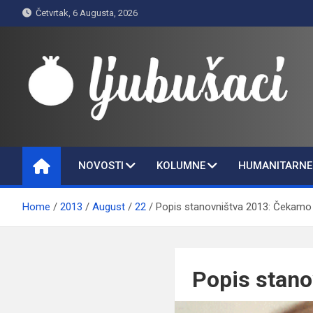
Skip
Četvrtak, 6 Augusta, 2026
to
content
Ljubušaci
Svom voljenom gradu
NOVOSTI
KOLUMNE
HUMANITARNE 
Home
2013
August
22
Popis stanovništva 2013: Čekamo
Popis stano