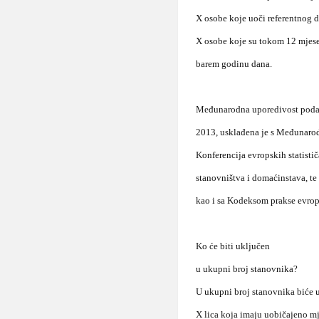
X osobe koje uoči referentnog 
X osobe koje su tokom 12 mjese
barem godinu dana.
Međunarodna uporedivost podata
2013, usklađena je s Međunarod
Konferencija evropskih statist
stanovništva i domaćinstava, te
kao i sa Kodeksom prakse evrop
Ko će biti uključen
u ukupni broj stanovnika?
U ukupni broj stanovnika biće 
X lica koja imaju uobičajeno mje