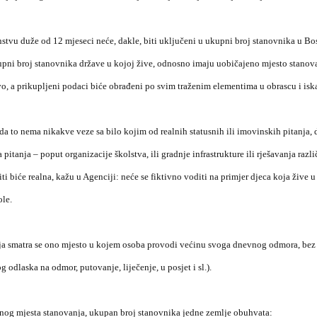
nstvu duže od 12 mjeseci neće, dakle, biti uključeni u ukupni broj stanovnika u Bos
upni broj stanovnika države u kojoj žive, odnosno imaju uobičajeno mjesto stanova
o, a prikupljeni podaci biće obrađeni po svim traženim elementima u obrascu i isk
a to nema nikakve veze sa bilo kojim od realnih statusnih ili imovinskih pitanja, d
pitanja – poput organizacije školstva, ili gradnje infrastrukture ili rješavanja razl
biti biće realna, kažu u Agenciji: neće se fiktivno voditi na primjer djeca koja žive u
ole.
 smatra se ono mjesto u kojem osoba provodi većinu svoga dnevnog odmora, bez 
g odlaska na odmor, putovanje, liječenje, u posjet i sl.).
enog mjesta stanovanja, ukupan broj stanovnika jedne zemlje obuhvata: