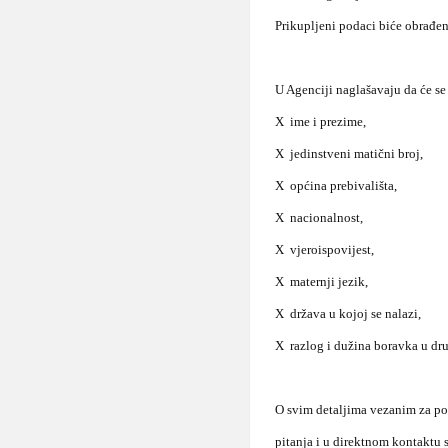
Prikupljeni podaci biće obrađen
U Agenciji naglašavaju da će se
X ime i prezime,
X jedinstveni matični broj,
X općina prebivališta,
X nacionalnost,
X vjeroispovijest,
X maternji jezik,
X država u kojoj se nalazi,
X razlog i dužina boravka u dr
O svim detaljima vezanim za po
pitanja i u direktnom kontaktu 