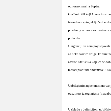
odnosno naselja Popisa.
Građani BiH koji žive u inostra
istom konceptu, uključeni u uk
posebnog obrasca za inostranstv
podataka.
U Agenciji su nam pojašnjavali d
za neka sasvim druga, konkretna 
zaštite. Statistika koja će se do
morati planirati obdaništa ili šk
Uobičajenim mjestom stanovanja
odsutnost iz tog mjesta (npr. zbo
U skladu s definicijom uobičaj