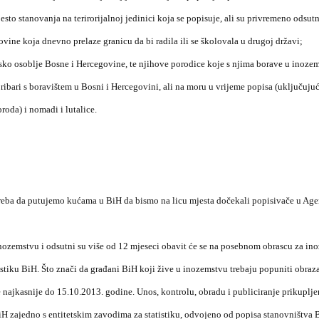
sto stanovanja na terirorijalnoj jedinici koja se popisuje, ali su privremeno odsut
ovine koja dnevno prelaze granicu da bi radila ili se školovala u drugoj državi;
sko osoblje Bosne i Hercegovine, te njihove porodice koje s njima borave u inoze
ribari s boravištem u Bosni i Hercegovini, ali na moru u vrijeme popisa (uključuju
roda) i nomadi i lutalice.
 treba da putujemo kućama u BiH da bismo na licu mjesta dočekali popisivače u Age
nozemstvu i odsutni su više od 12 mjeseci obavit će se na posebnom obrascu za ino
istiku BiH. Što znači da građani BiH koji žive u inozemstvu trebaju popuniti obraza
najkasnije do 15.10.2013. godine. Unos, kontrolu, obradu i publiciranje prikuplj
BiH zajedno s entitetskim zavodima za statistiku, odvojeno od popisa stanovništva 