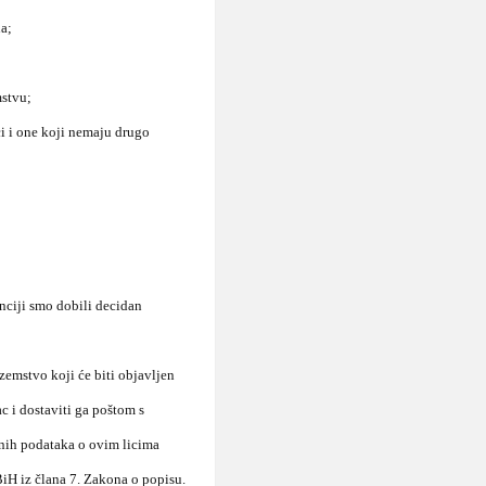
na;
mstvu;
ći i one koji nemaju drugo
nciji smo dobili decidan
zemstvo koji će biti objavljen
c i dostaviti ga poštom s
enih podataka o ovim licima
BiH iz člana 7. Zakona o popisu.