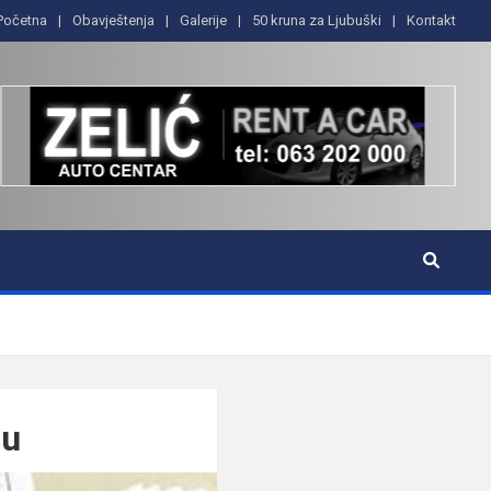
Početna
Obavještenja
Galerije
50 kruna za Ljubuški
Kontakt
cu