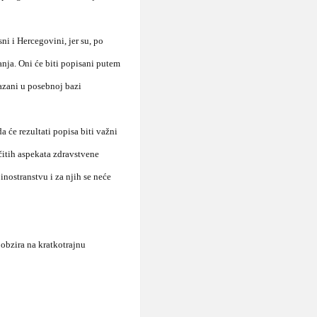
ni i Hercegovini, jer su, po
nja. Oni će biti popisani putem
azani u posebnoj bazi
a će rezultati popisa biti važni
ičitih aspekata zdravstvene
 inostranstvu i za njih se neće
obzira na kratkotrajnu