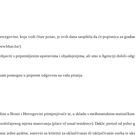
ercegovine, koja vodi čitav posao, je ovih dana saopštila da će popisnica za građan
www.bhas.ba/).
objaviti s pripremljenim uputstvima i objašnjenjima, ali smo u Agenciji dobili odg
da nam pomognu u pripremi odgovora na vaša pitanja.
ine u Bosni i Hercegovini primjenjivaće se, u skladu s međunarodnim statističkim
običajenog mjesta stanovanja (place of usual residence). Dakle, period od jedne go
nje jedne godine, osnovni su kriteriji za uključivanje ili isključivanje osoba iz u