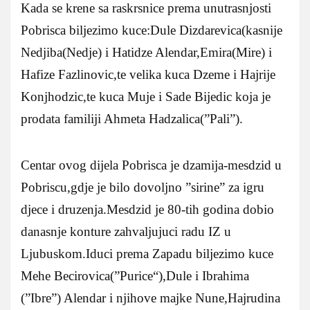
Kada se krene sa raskrsnice prema unutrasnjosti
Pobrisca biljezimo kuce:Dule Dizdarevica(kasnije
Nedjiba(Nedje) i Hatidze Alendar,Emira(Mire) i
Hafize Fazlinovic,te velika kuca Dzeme i Hajrije
Konjhodzic,te kuca Muje i Sade Bijedic koja je
prodata familiji Ahmeta Hadzalica(”Pali”).
Centar ovog dijela Pobrisca je dzamija-mesdzid u
Pobriscu,gdje je bilo dovoljno ”sirine” za igru
djece i druzenja.Mesdzid je 80-tih godina dobio
danasnje konture zahvaljujuci radu IZ u
Ljubuskom.Iduci prema Zapadu biljezimo kuce
Mehe Becirovica(”Purice“),Dule i Ibrahima
(”Ibre”) Alendar i njihove majke Nune,Hajrudina