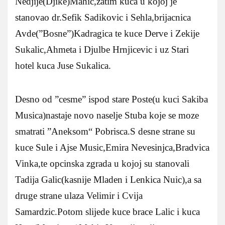
Nedjije(Djike)Mahic,zatim kuca u kojoj je
stanovao dr.Sefik Sadikovic i Sehla,brijacnica
Avde(”Bosne”)Kadragica te kuce Derve i Zekije
Sukalic,Ahmeta i Djulbe Hrnjicevic i uz Stari
hotel kuca Juse Sukalica.
Desno od ”cesme” ispod stare Poste(u kuci Sakiba
Musica)nastaje novo naselje Stuba koje se moze
smatrati ”Aneksom“ Pobrisca.S desne strane su
kuce Sule i Ajse Music,Emira Nevesinjca,Bradvica
Vinka,te opcinska zgrada u kojoj su stanovali
Tadija Galic(kasnije Mladen i Lenkica Nuic),a sa
druge strane ulaza Velimir i Cvija
Samardzic.Potom slijede kuce brace Lalic i kuca