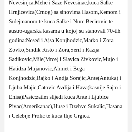
Nevesinjca,Mehe i Saze Nevesinac,kuca Salke
Hrnjicevica(Crnog) sa sinovima Hasom,Kemom i
Sulejmanom te kuca Salke i Nure Becirovic te
austro-ugarska kasarna u kojoj su stanovali 70-tih
godina:Nesed i Ajsa Konjhodzic,Marko i Zora
Zovko,Sindik Risto i Zora,Serif i Razija
Sadikovic,Mile(Mrce) i Slavica Zivkovic,Mujo i
Hatidza Mujanovic,Ahmet i Bega
Konjhodzic,Rajko i Andja Sorajic,Ante(Antuka) i
Ljuba Majic,Catovic Avdija i Hava(kasnije Sajto i
Enisa)Pasic;zatim slijedi kuca Ante i Ljubice
Pivac(Amerikanac),Huse i Dzehve Sukalic,Hasana
i Celebije Prolic te kuca Ilije Grgica.