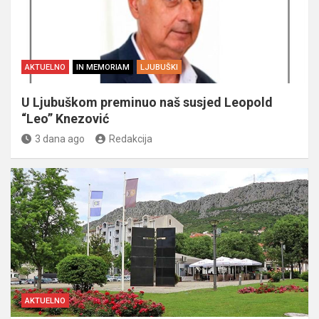
AKTUELNO
IN MEMORIAM
LJUBUŠKI
U Ljubuškom preminuo naš susjed Leopold
“Leo” Knezović
3 dana ago
Redakcija
AKTUELNO