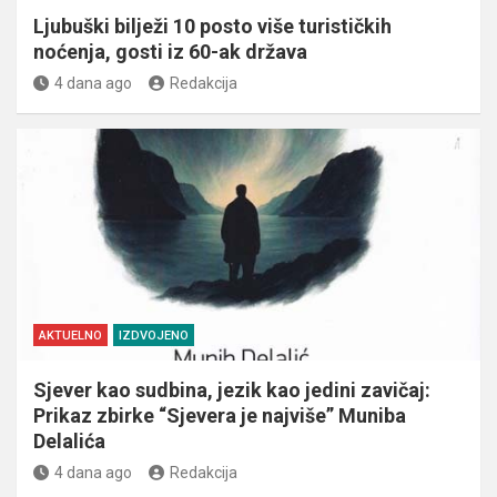
Ljubuški bilježi 10 posto više turističkih
noćenja, gosti iz 60-ak država
4 dana ago
Redakcija
AKTUELNO
IZDVOJENO
Sjever kao sudbina, jezik kao jedini zavičaj:
Prikaz zbirke “Sjevera je najviše” Muniba
Delalića
4 dana ago
Redakcija