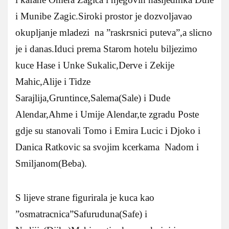
i Munibe Zagic.Siroki prostor je dozvoljavao
okupljanje mladezi na ”raskrsnici puteva”,a slicno
je i danas.Iduci prema Starom hotelu biljezimo
kuce Hase i Unke Sukalic,Derve i Zekije
Mahic,Alije i Tidze
Sarajlija,Gruntince,Salema(Sale) i Dude
Alendar,Ahme i Umije Alendar,te zgradu Poste
gdje su stanovali Tomo i Emira Lucic i Djoko i
Danica Ratkovic sa svojim kcerkama Nadom i
Smiljanom(Beba).
S lijeve strane figurirala je kuca kao
”osmatracnica”Safuruduna(Safe) i