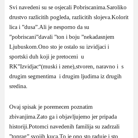
Svi navedeni su se osjecali Pobriscanima.Saroliko
drustvo razlicitih pogleda, razlicitih slojeva.Kolorit
lica i ”dusa”.Ali je nesporno da su
”pobriscani”davali ”ton i boju ”nekadasnjem
Ljubuskom.Ono sto je ostalo su izvidjaci i
sportski duh koji je pretoceni u
RK”Izvidjac“(muski i zene),stvoren, naravno i s
drugim segmentima i drugim ljudima iz drugih
sredina.
Ovaj spisak je poremecen poznatim
zbivanjima.Zato ga i objavljujemo jer pripada
historiji.Potomci navedenih familija su zadrzali
”toprag” svojih kuca.To je ono sto raduje i sto