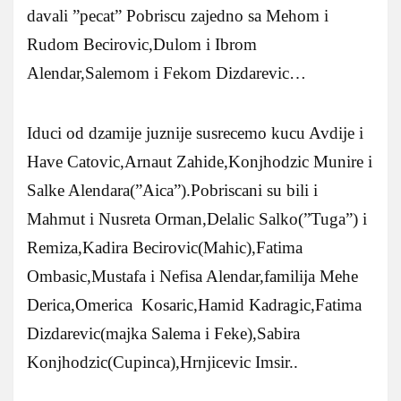
davali ”pecat” Pobriscu zajedno sa Mehom i
Rudom Becirovic,Dulom i Ibrom
Alendar,Salemom i Fekom Dizdarevic…
Iduci od dzamije juznije susrecemo kucu Avdije i
Have Catovic,Arnaut Zahide,Konjhodzic Munire i
Salke Alendara(”Aica”).Pobriscani su bili i
Mahmut i Nusreta Orman,Delalic Salko(”Tuga”) i
Remiza,Kadira Becirovic(Mahic),Fatima
Ombasic,Mustafa i Nefisa Alendar,familija Mehe
Derica,Omerica Kosaric,Hamid Kadragic,Fatima
Dizdarevic(majka Salema i Feke),Sabira
Konjhodzic(Cupinca),Hrnjicevic Imsir..