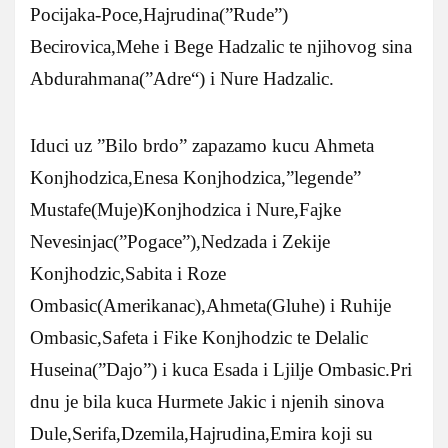
Pocijaka-Poce,Hajrudina(”Rude”)
Becirovica,Mehe i Bege Hadzalic te njihovog sina
Abdurahmana(”Adre“) i Nure Hadzalic.
Iduci uz ”Bilo brdo” zapazamo kucu Ahmeta
Konjhodzica,Enesa Konjhodzica,”legende”
Mustafe(Muje)Konjhodzica i Nure,Fajke
Nevesinjac(”Pogace”),Nedzada i Zekije
Konjhodzic,Sabita i Roze
Ombasic(Amerikanac),Ahmeta(Gluhe) i Ruhije
Ombasic,Safeta i Fike Konjhodzic te Delalic
Huseina(”Dajo”) i kuca Esada i Ljilje Ombasic.Pri
dnu je bila kuca Hurmete Jakic i njenih sinova
Dule,Serifa,Dzemila,Hajrudina,Emira koji su