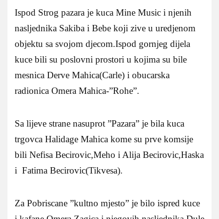
Ispod Strog pazara je kuca Mine Music i njenih
nasljednika Sakiba i Bebe koji zive u uredjenom
objektu sa svojom djecom.Ispod gornjeg dijela
kuce bili su poslovni prostori u kojima su bile
mesnica Derve Mahica(Carle) i obucarska
radionica Omera Mahica-”Rohe”.
Sa lijeve strane nasuprot ”Pazara” je bila kuca
trgovca Halidage Mahica kome su prve komsije
bili Nefisa Becirovic,Meho i Alija Becirovic,Haska
i Fatima Becirovic(Tikvesa).
Za Pobriscane ”kultno mjesto” je bilo ispred kuce
i kafane Omera Zagica i njegovih nasljednika Dule