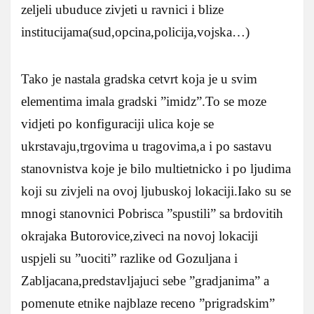
zeljeli ubuduce zivjeti u ravnici i blize
institucijama(sud,opcina,policija,vojska…)
Tako je nastala gradska cetvrt koja je u svim
elementima imala gradski ”imidz”.To se moze
vidjeti po konfiguraciji ulica koje se
ukrstavaju,trgovima u tragovima,a i po sastavu
stanovnistva koje je bilo multietnicko i po ljudima
koji su zivjeli na ovoj ljubuskoj lokaciji.Iako su se
mnogi stanovnici Pobrisca ”spustili” sa brdovitih
okrajaka Butorovice,ziveci na novoj lokaciji
uspjeli su ”uociti” razlike od Gozuljana i
Zabljacana,predstavljajuci sebe ”gradjanima” a
pomenute etnike najblaze receno ”prigradskim”