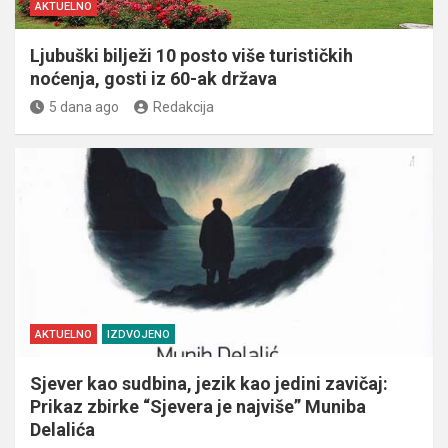
AKTUELNO
Ljubuški bilježi 10 posto više turističkih
noćenja, gosti iz 60-ak država
5 dana ago
Redakcija
AKTUELNO
IZDVOJENO
Sjever kao sudbina, jezik kao jedini zavičaj:
Prikaz zbirke “Sjevera je najviše” Muniba
Delalića