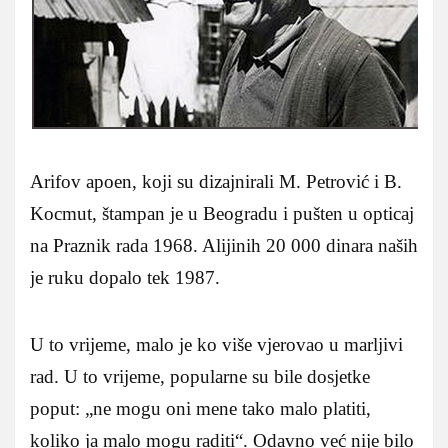
Arifov apoen, koji su dizajnirali M. Petrović i B.
Kocmut, štampan je u Beogradu i pušten u opticaj
na Praznik rada 1968. Alijinih 20 000 dinara naših
je ruku dopalo tek 1987.
U to vrijeme, malo je ko više vjerovao u marljivi
rad. U to vrijeme, popularne su bile dosjetke
poput: „ne mogu oni mene tako malo platiti,
koliko ja malo mogu raditi“. Odavno već nije bilo