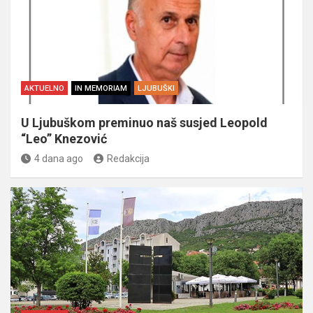
AKTUELNO
IN MEMORIAM
LJUBUŠKI
U Ljubuškom preminuo naš susjed Leopold
“Leo” Knezović
4 dana ago
Redakcija