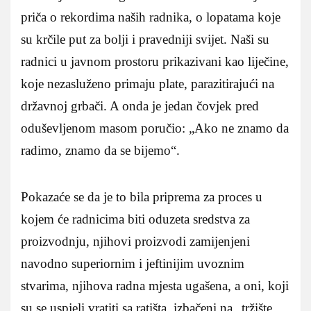
priča o rekordima naših radnika, o lopatama koje
su krčile put za bolji i pravedniji svijet. Naši su
radnici u javnom prostoru prikazivani kao liječine,
koje nezasluženo primaju plate, parazitirajući na
državnoj grbači. A onda je jedan čovjek pred
oduševljenom masom poručio: „Ako ne znamo da
radimo, znamo da se bijemo“.
Pokazaće se da je to bila priprema za proces u
kojem će radnicima biti oduzeta sredstva za
proizvodnju, njihovi proizvodi zamijenjeni
navodno superiornim i jeftinijim uvoznim
stvarima, njihova radna mjesta ugašena, a oni, koji
su se uspjeli vratiti sa ratišta, izbačeni na „tržište