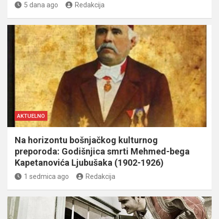
5 dana ago
Redakcija
AKTUELNO
Na horizontu bošnjačkog kulturnog
preporoda: Godišnjica smrti Mehmed-bega
Kapetanovića Ljubušaka (1902-1926)
1 sedmica ago
Redakcija