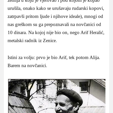
zemlja u koju je vjerovao i pod kojom je kopao
urušila, onako kako se urušavaju rudarski kopovi,
zatrpavši pritom ljude i njihove ideale), mnogi od
nas greškom su ga prepoznavali na novčanici od
10 dinara. Na kojoj nije bio on, nego Arif Heralić,
metalski radnik iz Zenice.
Istini za volju: prvo je bio Arif, tek potom Alija.
Barem na novčanici.