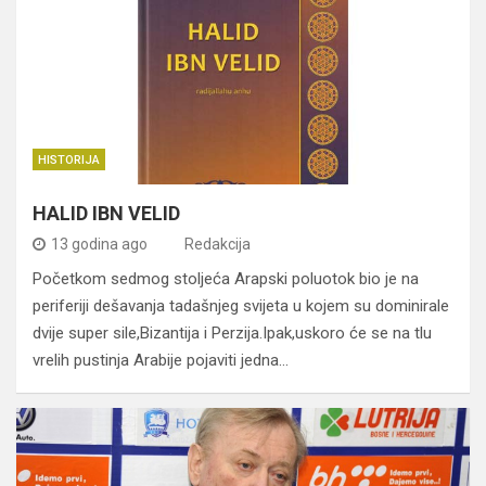
HISTORIJA
HALID IBN VELID
13 godina ago
Redakcija
Početkom sedmog stoljeća Arapski poluotok bio je na
periferiji dešavanja tadašnjeg svijeta u kojem su dominirale
dvije super sile,Bizantija i Perzija.Ipak,uskoro će se na tlu
vrelih pustinja Arabije pojaviti jedna…