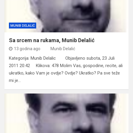
MUNIB DELALIĆ
Sa srcem na rukama, Munib Delalić
13 godina ago
Munib Delalić
Kategorija: Munib Delalic Objavljeno subota, 23 Juli
2011 20:42 Klikova: 478 Molim Vas, gospodine, recite, ali
ukratko, kako Vam je ovdje? Ovdje? Ukratko? Pa sve teže
mi je…