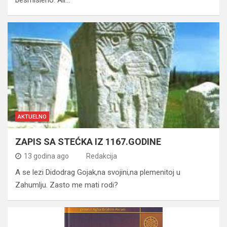
AKTUELNO
ZAPIS SA STEĆKA IZ 1167.GODINE
13 godina ago
Redakcija
A se lezi Didodrag Gojak,na svojini,na plemenitoj u
Zahumlju. Zasto me mati rodi?