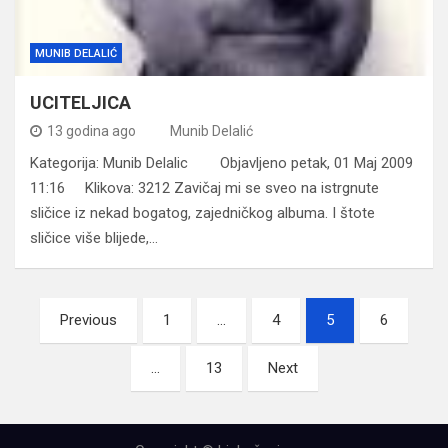
MUNIB DELALIĆ
UCITELJICA
13 godina ago
Munib Delalić
Kategorija: Munib Delalic Objavljeno petak, 01 Maj 2009
11:16 Klikova: 3212 Zavičaj mi se sveo na istrgnute
sličice iz nekad bogatog, zajedničkog albuma. I štote
sličice više blijede,…
Navigacija
Previous
1
…
4
5
6
člancima
…
13
Next