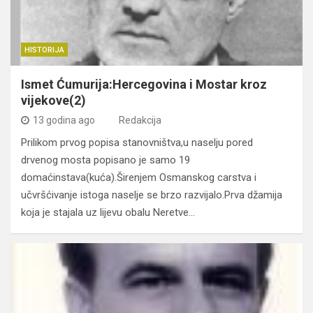
HISTORIJA
Ismet Ćumurija:Hercegovina i Mostar kroz
vijekove(2)
13 godina ago
Redakcija
Prilikom prvog popisa stanovništva,u naselju pored
drvenog mosta popisano je samo 19
domaćinstava(kuća).Širenjem Osmanskog carstva i
učvršćivanje istoga naselje se brzo razvijalo.Prva džamija
koja je stajala uz lijevu obalu Neretve…