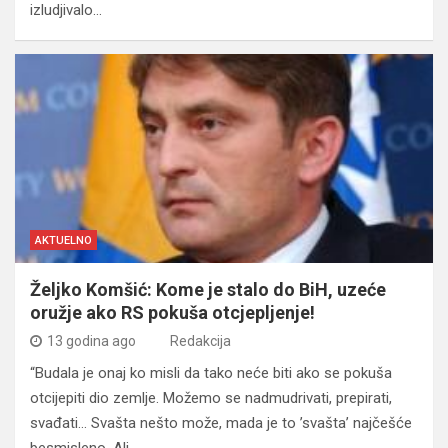
izludjivalo…
AKTUELNO
Željko Komšić: Kome je stalo do BiH, uzeće
oružje ako RS pokuša otcjepljenje!
13 godina ago
Redakcija
“Budala je onaj ko misli da tako neće biti ako se pokuša
otcijepiti dio zemlje. Možemo se nadmudrivati, prepirati,
svađati… Svašta nešto može, mada je to ’svašta’ najčešće
besmisleno. Ali…