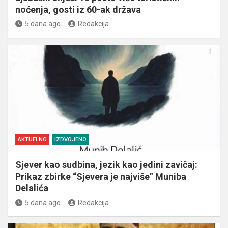
noćenja, gosti iz 60-ak država
5 dana ago
Redakcija
AKTUELNO
IZDVOJENO
Sjever kao sudbina, jezik kao jedini zavičaj:
Prikaz zbirke “Sjevera je najviše” Muniba
Delalića
5 dana ago
Redakcija