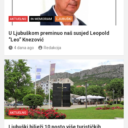
AKTUELNO
IN MEMORIAM
LJUBUŠKI
U Ljubuškom preminuo naš susjed Leopold
“Leo” Knezović
4 dana ago
Redakcija
AKTUELNO
Ljubuški bilježi 10 posto više turističkih