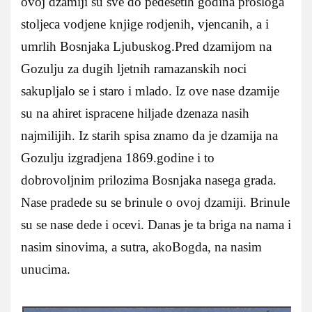
ovoj dzamiji su sve do pedesetih godina prosloga
stoljeca vodjene knjige rodjenih, vjencanih, a i
umrlih Bosnjaka Ljubuskog.Pred dzamijom na
Gozulju za dugih ljetnih ramazanskih noci
sakupljalo se i staro i mlado. Iz ove nase dzamije
su na ahiret ispracene hiljade dzenaza nasih
najmilijih. Iz starih spisa znamo da je dzamija na
Gozulju izgradjena 1869.godine i to
dobrovoljnim prilozima Bosnjaka nasega grada.
Nase pradede su se brinule o ovoj dzamiji. Brinule
su se nase dede i ocevi.
Danas je ta briga na nama i
nasim sinovima, a sutra, akoBogda, na nasim
unucima.