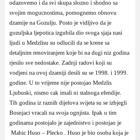
odazovemo i da svi skupa slozno i shodno sa
svojim mogucnostima, pomognemo obnovu
dzamije na Gozulju. Posto je vidljivo da je
gozuljska ljepotica izgubila dio svoga sjaja nasi
ljudi u Medzlisu su odlucili da se krene sa
detaljnim renoviranjem koje bi na dugi niz godina
rjesilo sve nedostake.
Zadnji radovi koji su
vodjeni na ovoj dzamiji desili su se 1998. i 1999.
godine. U to vrijeme nije postojao Medzlis
Ljubuski, nismo cak imali ni stalnoga efendije.
Tih godina iz raznih dijelova svijeta su se izbjegli
Bosnjaci vracali na svoja ognjista. Ipak u tim
godinama postojalo je zajednistvo i postojao je
Mahic Huso – Plecko . Huso je bio osoba koja je