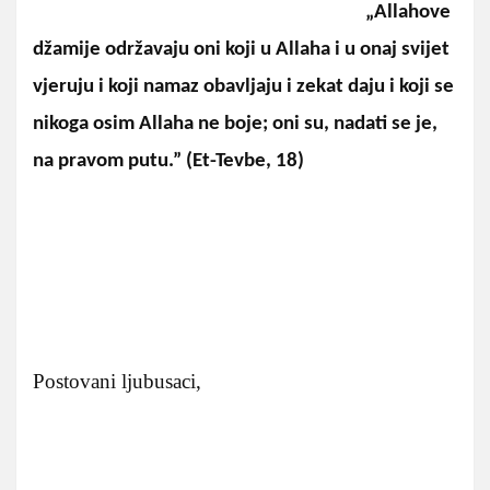
„Allahove
džamije održavaju oni koji u Allaha i u onaj svijet
vjeruju i koji namaz obavljaju i zekat daju i koji se
nikoga osim Allaha ne boje; oni su, nadati se je,
na pravom putu.” (Et-Tevbe, 18)
Postovani ljubusaci,