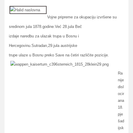
Vojne pripreme za okupaciju izvršene su
sredinom jula 1878.godine.Već 28.jula Beč
izdaje naredbu za ulazak trupa u Bosnu i
Hercegovinu.Sutradan,29.jula austrijske
trupe ulaze u Bosnu preko Save na četiri različite pozicije.
Ra
nije
disl
ocir
ana
18.
pje
šad
ijsk