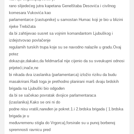
rano slijedećeg jutra kapetana Genelštaba Desovića i civilnog
komesara Vukovića kao
parlamentarce (zastupnike) u samostan Humac koji je bio u blizini
rijeke Trebižata
da bi zahtijevao susret sa vojnim komandantom Ljubuškog i
izdejstvovao povlačenje
regularnih turskih trupa koje su se navodno nalazile u gradu.Ovaj
potez
dokazuje,dakako,da feldmaršal nije cijenio da su sveukupni odnosi
prijeteći,inače,ne
bi nikada dva izaslanika (parlamentarca) izložio riziku da budu
masakrirani.Radi toga je prethodno planirani marš dvaju brdskih
brigada na Ljubuški bio odgođen
da bi se sačekao povratak dvojice parlamentaraca
(izaslanika).Kako se oni ni do
podne nisu vratili,naređen je pokret.1.i 2.brdska brigada ( 1.brdska
brigada je u
međuvremenu stigla do Vrgorca),forsirale su u punoj borbenoj
spremnosti ravnicu pred