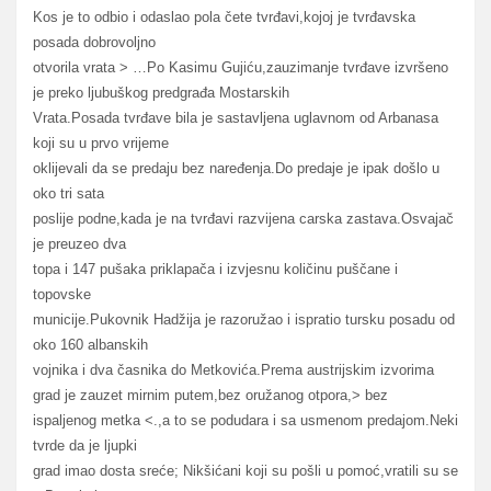
Kos je to odbio i odaslao pola čete tvrđavi,kojoj je tvrđavska
posada dobrovoljno
otvorila vrata > …Po Kasimu Gujiću,zauzimanje tvrđave izvršeno
je preko ljubuškog predgrađa Mostarskih
Vrata.Posada tvrđave bila je sastavljena uglavnom od Arbanasa
koji su u prvo vrijeme
oklijevali da se predaju bez naređenja.Do predaje je ipak došlo u
oko tri sata
poslije podne,kada je na tvrđavi razvijena carska zastava.Osvajač
je preuzeo dva
topa i 147 pušaka priklapača i izvjesnu količinu puščane i
topovske
municije.Pukovnik Hadžija je razoružao i ispratio tursku posadu od
oko 160 albanskih
vojnika i dva časnika do Metkovića.Prema austrijskim izvorima
grad je zauzet mirnim putem,bez oružanog otpora,> bez
ispaljenog metka <.,a to se podudara i sa usmenom predajom.Neki
tvrde da je ljupki
grad imao dosta sreće; Nikšićani koji su pošli u pomoć,vratili su se