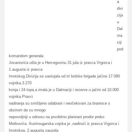
a
divi
zija
u
Dal
ma
ciji
pod
komandom generala
Jovanovića ušla je u Hercegovinu 31.jula iz pravca Vrgorca i
1.augusta iz pravca
Imotskog.Divizija se sastojala od tri brdske brigade jačine 17.080
vojnika,3.270
konja i 24 topa,a imala je u Dalmaciji i rezerve u jačini od 10.000
vojnika.Pravci
nadiranja su smišljeno odabrani i neočekivani za branioce s
obzirom da su mnogo
nepovoljniji u odnosu na prvobitno planirani prodor preko
Metkovića. Austrougarska vojska je ,nadirući iz pravca Vrgorca i
Imotskog, 2.augusta zauzela