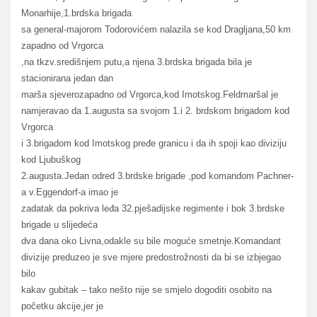
Monarhije,1.brdska brigada
sa general-majorom Todorovićem nalazila se kod Dragljana,50 km
zapadno od Vrgorca
,na tkzv.središnjem putu,a njena 3.brdska brigada bila je
stacionirana jedan dan
marša sjeverozapadno od Vrgorca,kod Imotskog.Feldmaršal je
namjeravao da 1.augusta sa svojom 1.i 2. brdskom brigadom kod
Vrgorca
i 3.brigadom kod Imotskog pređe granicu i da ih spoji kao diviziju
kod Ljubuškog
2.augusta.Jedan odred 3.brdske brigade ,pod komandom Pachner-
a v.Eggendorf-a imao je
zadatak da pokriva leđa 32.pješadijske regimente i bok 3.brdske
brigade u slijedeća
dva dana oko Livna,odakle su bile moguće smetnje.Komandant
divizije preduzeo je sve mjere predostrožnosti da bi se izbjegao
bilo
kakav gubitak – tako nešto nije se smjelo dogoditi osobito na
početku akcije,jer je