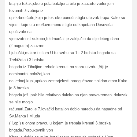
krajnje težak;skoro pola bataljona bilo je zauzeto vođenjem
tovarnih životinja iz
opskrbne čete,koja je tek oko ponoći stigla u bivak trupa.Kako su
vijesti koje u u međuvremenu stigle od kapetana Desovića
upućivale na
vjerovatnost sukoba,feldmaršal je zaključio da sljedećeg dana
(2.augusta) zauzme
Ljubuški,makar i silom.U tu svrhu su 1.i 2.brdska brigada sa
Trebižata i 3.brdska
brigada iz Tihaljine trebale krenuti na staru utvrdu ,čiji je
dominantni položaj,kao
na jednoj kupi,uprkos zastarjelosti,omogućavao solidan otpor.Kako
je 3.brdska
brigada još ipak bila relativno daleko,na njen pravovremeni dolazak
se nije moglo
računati.Zato je 7.lovački bataljon dobio naredbu da napadne od
Sv.Marka i Mluda
(!!,op.) u onom pravcu u kojem je trebala krenuti 3.brdska
brigada.Potpukovnik von