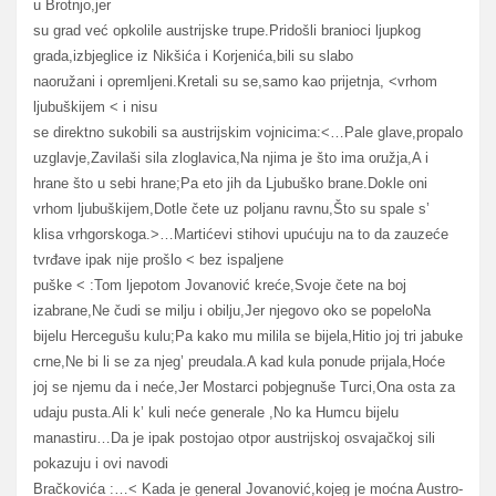
u Brotnjo,jer
su grad već opkolile austrijske trupe.Pridošli branioci ljupkog
grada,izbjeglice iz Nikšića i Korjenića,bili su slabo
naoružani i opremljeni.Kretali su se,samo kao prijetnja, <vrhom
ljubuškijem < i nisu
se direktno sukobili sa austrijskim vojnicima:<…Pale glave,propalo
uzglavje,Zavilaši sila zloglavica,Na njima je što ima oružja,A i
hrane što u sebi hrane;Pa eto jih da Ljubuško brane.Dokle oni
vrhom ljubuškijem,Dotle čete uz poljanu ravnu,Što su spale s’
klisa vrhgorskoga.>…Martićevi stihovi upućuju na to da zauzeće
tvrđave ipak nije prošlo < bez ispaljene
puške < :Tom ljepotom Jovanović kreće,Svoje čete na boj
izabrane,Ne čudi se milju i obilju,Jer njegovo oko se popeloNa
bijelu Hercegušu kulu;Pa kako mu milila se bijela,Hitio joj tri jabuke
crne,Ne bi li se za njeg’ preudala.A kad kula ponude prijala,Hoće
joj se njemu da i neće,Jer Mostarci pobjegnuše Turci,Ona osta za
udaju pusta.Ali k’ kuli neće generale ,No ka Humcu bijelu
manastiru…Da je ipak postojao otpor austrijskoj osvajačkoj sili
pokazuju i ovi navodi
Bračkovića :…< Kada je general Jovanović,kojeg je moćna Austro-