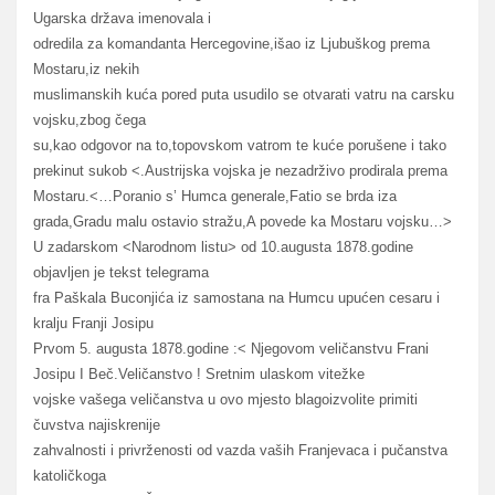
Ugarska država imenovala i
odredila za komandanta Hercegovine,išao iz Ljubuškog prema
Mostaru,iz nekih
muslimanskih kuća pored puta usudilo se otvarati vatru na carsku
vojsku,zbog čega
su,kao odgovor na to,topovskom vatrom te kuće porušene i tako
prekinut sukob <.Austrijska vojska je nezadrživo prodirala prema
Mostaru.<…Poranio s’ Humca generale,Fatio se brda iza
grada,Gradu malu ostavio stražu,A povede ka Mostaru vojsku…>
U zadarskom <Narodnom listu> od 10.augusta 1878.godine
objavljen je tekst telegrama
fra Paškala Buconjića iz samostana na Humcu upućen cesaru i
kralju Franji Josipu
Prvom 5. augusta 1878.godine :< Njegovom veličanstvu Frani
Josipu I Beč.Veličanstvo ! Sretnim ulaskom vitežke
vojske vašega veličanstva u ovo mjesto blagoizvolite primiti
čuvstva najiskrenije
zahvalnosti i privrženosti od vazda vaših Franjevaca i pučanstva
katoličkoga