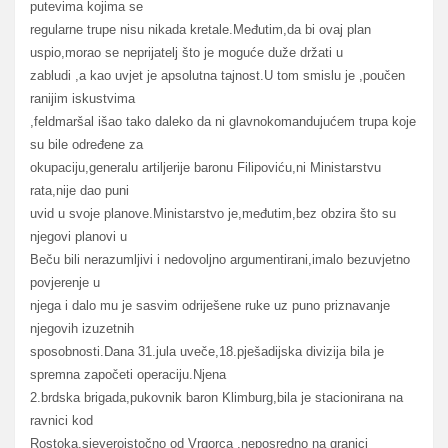
putevima kojima se
regularne trupe nisu nikada kretale.Međutim,da bi ovaj plan
uspio,morao se neprijatelj što je moguće duže držati u
zabludi ,a kao uvjet je apsolutna tajnost.U tom smislu je ,poučen
ranijim iskustvima
,feldmaršal išao tako daleko da ni glavnokomandujućem trupa koje
su bile određene za
okupaciju,generalu artiljerije baronu Filipoviću,ni Ministarstvu
rata,nije dao puni
uvid u svoje planove.Ministarstvo je,međutim,bez obzira što su
njegovi planovi u
Beču bili nerazumljivi i nedovoljno argumentirani,imalo bezuvjetno
povjerenje u
njega i dalo mu je sasvim odriješene ruke uz puno priznavanje
njegovih izuzetnih
sposobnosti.Dana 31.jula uveče,18.pješadijska divizija bila je
spremna započeti operaciju.Njena
2.brdska brigada,pukovnik baron Klimburg,bila je stacionirana na
ravnici kod
Rostoka,sjeveroistočno od Vrgorca ,neposredno na granici