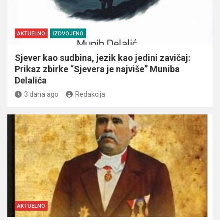
AKTUELNO
IZDVOJENO
Sjever kao sudbina, jezik kao jedini zavičaj:
Prikaz zbirke “Sjevera je najviše” Muniba
Delalića
3 dana ago
Redakcija
AKTUELNO