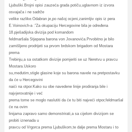
Ljubuški.Brojni opisi zauzeća grada potiču,uglavnom iz izvora
osvajača i ne sadrže
velike razlike.Odabran je,po našoj ocjeni,zanimljiv opis iz pera
E.Voinovich-a :”Za okupaciju Hercegovine bila je određena
18.pješadijska divizija pod komandom
feldmaršala Stjepana barona von Jovanovića.Prvobitno je bilo
zamišljeno prodrijeti sa prvom brdskom brigadom od Mostara
prema
Trebinju,a sa ostatkom divizije pomjeriti se uz Neretvu u pravcu
Mostara.Uskoro
su,međutim,stigle glasine koje su barona navele na pretpostavku
da će u Hercegovini
naići na otpor.Kako su obe navedene linije prodiranja bile i
najvjerovatnije i već
prema tome se moglo naslutiti da će tu biti najveći otpor,feldmaršal
će na ovim
linijama zapravo samo demonstrirati,a sa cijelom divizijom se
probiti iznenada u
pravcu od Vrgorca prema Ljubuškom,te dalje prema Mostaru i to