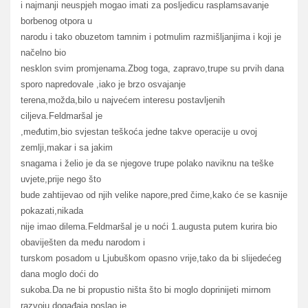
i najmanji neuspjeh mogao imati za posljedicu rasplamsavanje
borbenog otpora u
narodu i tako obuzetom tamnim i potmulim razmišljanjima i koji je
načelno bio
nesklon svim promjenama.Zbog toga, zapravo,trupe su prvih dana
sporo napredovale ,iako je brzo osvajanje
terena,možda,bilo u najvećem interesu postavljenih
ciljeva.Feldmaršal je
,međutim,bio svjestan teškoća jedne takve operacije u ovoj
zemlji,makar i sa jakim
snagama i želio je da se njegove trupe polako naviknu na teške
uvjete,prije nego što
bude zahtijevao od njih velike napore,pred čime,kako će se kasnije
pokazati,nikada
nije imao dilema.Feldmaršal je u noći 1.augusta putem kurira bio
obaviješten da među narodom i
turskom posadom u Ljubuškom opasno vrije,tako da bi slijedećeg
dana moglo doći do
sukoba.Da ne bi propustio ništa što bi moglo doprinijeti mirnom
razvoju događaja,poslao je