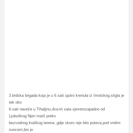
3.brdska brigada koja je u 6.sati ujutro krenula iz Imotskog,stigla je
tek oko
6.sati naveče u Tihaljinu,dva-tri sata sjeverozapadno od
Ljubuškog.Njen marš preko
bezvodnog kraškog terena ,gdje skoro nije bilo puteva,pod vrelim
suncem,bio je