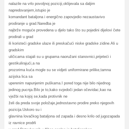
nalazile na vrlo povoljnoj poziciji,oklijevala sa daljim
napredovanjem,istupio je
komandant bataljona i energično zapovjedio nezaustavivo
prodiranje u grad.Naredba je
najbrže moguće provedena u djelo tako što su pojedini dijelovi čete
prodirali u grad
ili koristeći gradske ulaze ili preskačući niske gradske zidine.Ali u
gradskim
uličicama stajali su u grupama naoružani stanovnici,prijeteći i
gestikulirajući,a na
prozorima kuća mogle su se vidjeti uniformirane prilike,tamna
azijska lica sa
uperenim napunjenim puškama.I pored toga nije bilo nijednog
jedinog pucnja.Bilo je to,kako svjedoči jedan očevidac,kao na
vježbi na kojoj se,kada protivnik ne
želi da preda svoje položaje,jednostavno prodire preko njegovih
pozicija.Uskoro su i
glavnina lovačkog bataljona od zapada i desno krilo od jugozapada
iz ravnice prodrli