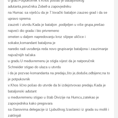
u grad.Potpukovnik v.Khos poslao je bataljonskog
ađutanta,poručnika Zobell-a zapovjedniku
na Humac sa viješću da je 7.lovački bataljon zauzeo grad i da se
upravo sprema
zauzeti i utvrdu.Kada je bataljon ,podijeljen u više grupa,prešao
najveći dio grada i bio privremeno
ometen u daljem napredovanju kroz slijepe uličice i
sokake,komandant bataljona je
naredio radi uvođenja reda novo grupisanje bataljona i zauzimanje
najvažnijih tačaka
u gradu.U međuvremenu je stigla vijest da je natporučnik
Schneider stigao do ulaza u utvrdu
i da je pozvao komandanta na predaju,što je,doduše,odbijeno;na to
je potpukovnik
v.Khos lično pošao do utvrde da bi izdejstvovao predaju.Kada je
bataljonski ađutant
u međuvremenu stigao u štab Divizije na Humcu,zatekao je
zapovjednika kako pregovara
sa članovima delegacije iz Ljubuškog.Izaslanici iz grada su molili i
zaklinjali