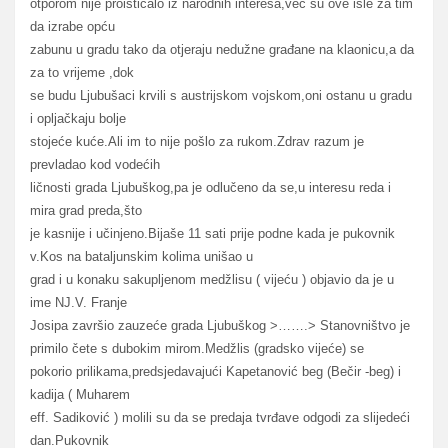
otporom nije proisticalo iz narodnih interesa,već su ove išle za tim
da izrabe opću
zabunu u gradu tako da otjeraju nedužne građane na klaonicu,a da
za to vrijeme ,dok
se budu Ljubušaci krvili s austrijskom vojskom,oni ostanu u gradu
i opljačkaju bolje
stojeće kuće.Ali im to nije pošlo za rukom.Zdrav razum je
prevladao kod vodećih
ličnosti grada Ljubuškog,pa je odlučeno da se,u interesu reda i
mira grad preda,što
je kasnije i učinjeno.Bijaše 11 sati prije podne kada je pukovnik
v.Kos na bataljunskim kolima unišao u
grad i u konaku sakupljenom medžlisu ( vijeću ) objavio da je u
ime NJ.V. Franje
Josipa završio zauzeće grada Ljubuškog >…….> Stanovništvo je
primilo čete s dubokim mirom.Medžlis (gradsko vijeće) se
pokorio prilikama,predsjedavajući Kapetanović beg (Bečir -beg) i
kadija ( Muharem
eff. Sadiković ) molili su da se predaja tvrđave odgodi za slijedeći
dan.Pukovnik