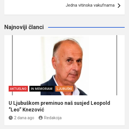
Jedna vitinska vakufnama
Najnoviji članci
AKTUELNO
IN MEMORIAM
LJUBUŠKI
U Ljubuškom preminuo naš susjed Leopold
“Leo” Knezović
2 dana ago
Redakcija