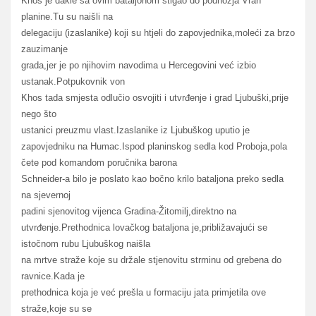
Khos je dakle sa ovim bataljonom stigao do podnožja Vran
planine.Tu su naišli na
delegaciju (izaslanike) koji su htjeli do zapovjednika,moleći za brzo
zauzimanje
grada,jer je po njihovim navodima u Hercegovini već izbio
ustanak.Potpukovnik von
Khos tada smjesta odlučio osvojiti i utvrđenje i grad Ljubuški,prije
nego što
ustanici preuzmu vlast.Izaslanike iz Ljubuškog uputio je
zapovjedniku na Humac.Ispod planinskog sedla kod Proboja,pola
čete pod komandom poručnika barona
Schneider-a bilo je poslato kao bočno krilo bataljona preko sedla
na sjevernoj
padini sjenovitog vijenca Gradina-Žitomilj,direktno na
utvrđenje.Prethodnica lovačkog bataljona je,približavajući se
istočnom rubu Ljubuškog naišla
na mrtve straže koje su držale stjenovitu strminu od grebena do
ravnice.Kada je
prethodnica koja je već prešla u formaciju jata primjetila ove
straže,koje su se