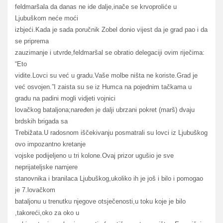
feldmaršala da danas ne ide dalje,inače se krvoproliće u
Ljubuškom neće moći
izbjeći.Kada je sada poručnik Zobel donio vijest da je grad pao i da
se priprema
zauzimanje i utvrde,feldmaršal se obratio delegaciji ovim riječima:
“Eto
vidite.Lovci su već u gradu.Vaše molbe ništa ne koriste.Grad je
već osvojen.”I zaista su se iz Humca na pojednim tačkama u
gradu na padini mogli vidjeti vojnici
lovačkog bataljona;naređen je dalji ubrzani pokret (marš) dvaju
brdskih brigada sa
Trebižata.U radosnom iščekivanju posmatrali su lovci iz Ljubuškog
ovo impozantno kretanje
vojske podijeljeno u tri kolone.Ovaj prizor ugušio je sve
neprijateljske namjere
stanovnika i branilaca Ljubuškog,ukoliko ih je još i bilo i pomogao
je 7.lovačkom
bataljonu u trenutku njegove otsječenosti,u toku koje je bilo
,takoreći,oko za oko u