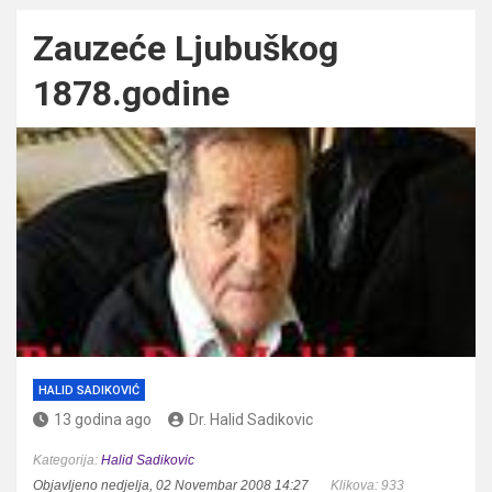
Zauzeće Ljubuškog
1878.godine
HALID SADIKOVIĆ
13 godina ago
Dr. Halid Sadikovic
Kategorija:
Halid Sadikovic
Objavljeno nedjelja, 02 Novembar 2008 14:27
Klikova: 933