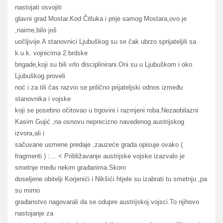
nastojati osvojiti
glavni grad Mostar.Kod Čitluka i prije samog Mostara,ovo je
,naime,bilo još
uočljivije.A stanovnici Ljubuškog su se čak ubrzo sprijateljili sa
k.u.k. vojnicima 2.brdske
brigade,koji su bili vrlo disciplinirani.Oni su u Ljubuškom i oko
Ljubuškog proveli
noć i za tili čas razvio se prilično prijateljski odnos između
stanovnika i vojske
koji se posebno očitovao u trgovini i razmjeni roba.Nezaobilazni
Kasim Gujić ,na osnovu neprecizno navedenog austrijskog
izvora,ali i
sačuvane usmene predaje ,zauzeće grada opisuje ovako (
fragmenti ) :… < Približavanje austrijske vojske izazvalo je
smetnje među nekim građanima.Skoro
doseljene obitelji Korjenići i Nikšići htjele su izabrati tu smetnju ,pa
su mirno
građanstvo nagovarali da se odupre austrijskoj vojsci.To njihovo
nastojanje za