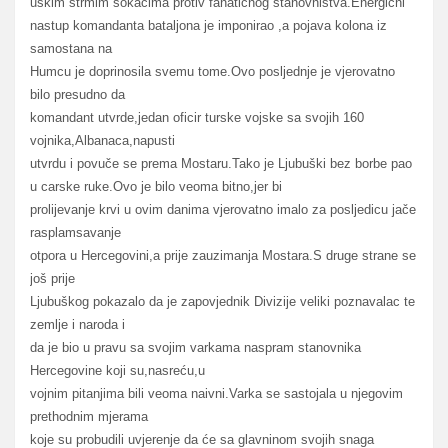
uskim strmim sokacima protiv fanatičnog stanovništva.Energični
nastup komandanta bataljona je imponirao ,a pojava kolona iz
samostana na
Humcu je doprinosila svemu tome.Ovo posljednje je vjerovatno
bilo presudno da
komandant utvrde,jedan oficir turske vojske sa svojih 160
vojnika,Albanaca,napusti
utvrdu i povuče se prema Mostaru.Tako je Ljubuški bez borbe pao
u carske ruke.Ovo je bilo veoma bitno,jer bi
prolijevanje krvi u ovim danima vjerovatno imalo za posljedicu jače
rasplamsavanje
otpora u Hercegovini,a prije zauzimanja Mostara.S druge strane se
još prije
Ljubuškog pokazalo da je zapovjednik Divizije veliki poznavalac te
zemlje i naroda i
da je bio u pravu sa svojim varkama naspram stanovnika
Hercegovine koji su,nasreću,u
vojnim pitanjima bili veoma naivni.Varka se sastojala u njegovim
prethodnim mjerama
koje su probudili uvjerenje da će sa glavninom svojih snaga