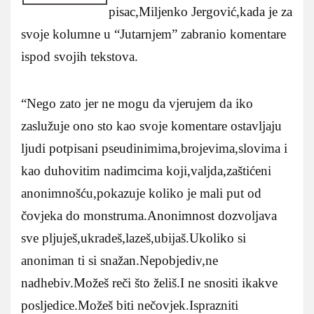
pisac,Miljenko Jergović,kada je za
svoje kolumne u “Jutarnjem” zabranio komentare
ispod svojih tekstova.
“Nego zato jer ne mogu da vjerujem da iko
zaslužuje ono sto kao svoje komentare ostavljaju
ljudi potpisani pseudinimima,brojevima,slovima i
kao duhovitim nadimcima koji,valjda,zaštićeni
anonimnošću,pokazuje koliko je mali put od
čovjeka do monstruma.Anonimnost dozvoljava
sve pljuješ,ukradeš,lazeš,ubijaš.Ukoliko si
anoniman ti si snažan.Nepobjediv,ne
nadhebiv.Možeš reči što želiš.I ne snositi ikakve
posljedice.Možeš biti nečovjek.Isprazniti