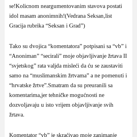
se!Kolicnom neargumentovanim stavova postati
idol masam anonimnih!(Vedrana Seksan,list
Gracija rubrika “Seksan i Grad”)
Tako su dvojica “komentatora” potpisani sa “vb” i
“Anoniman” “secirali” moje objavljivanje žrtava II
“svjetskog” rata valjda misleći da ću se zaustaviti
samo na “muslimanskim žrtvama” a ne pomenuti i
“hrvatske žrtve”.Smatram da su preuranili sa
komentarima,jer tehničke mogućnosti ne
dozvoljavaju u isto vrijem objavljivanje svih
žrtava.
Komentator “vb” je skraćivao moje zanimanje