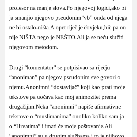
profesor na manje slova.Po njegovoj logici,ako bi
ja smanjio njegovo pseudonim”vb” onda od njega
ne bi ostalo-ništa.A opet riječ je čovjeku,bič pa on
nije NIŠTA nego je NEŠTO.Ali ja se neću služiti
njegovom metodom.
Drugi “komentator” se potpisivao sa riječju
“anoniman” pa njegov pseudonim sve govori o
njemu.Anonimni “dostavljač” koji kao prati moje
tekstove pa uočava kao moj animozitet prema
drugačijim.Neka “anonimni” napiše afirmativne
tekstove o “muslimanima” onoliko koliko sam ja
o “Hrvatima” i imati će moje poštovanje.Ali
“anonimni” su u drugim službama i to je njihovo