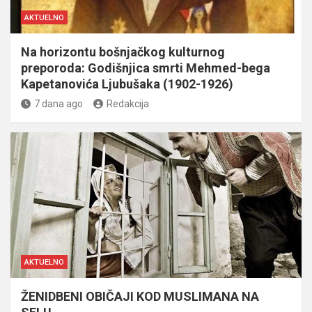
AKTUELNO
Na horizontu bošnjačkog kulturnog
preporoda: Godišnjica smrti Mehmed-bega
Kapetanovića Ljubušaka (1902-1926)
7 dana ago
Redakcija
AKTUELNO
ŽENIDBENI OBIČAJI KOD MUSLIMANA NA