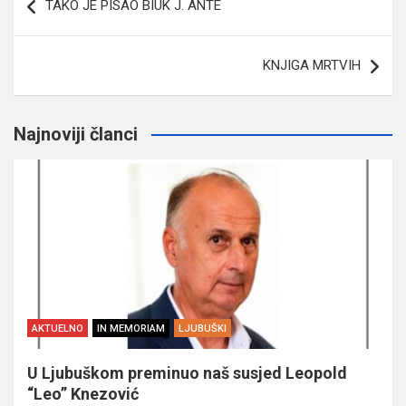
TAKO JE PISAO BIUK J. ANTE
članaka
KNJIGA MRTVIH
Najnoviji članci
AKTUELNO
IN MEMORIAM
LJUBUŠKI
U Ljubuškom preminuo naš susjed Leopold
“Leo” Knezović